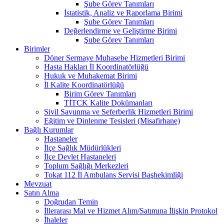
Şube Görev Tanımları
İstatistik, Analiz ve Raporlama Birimi
Şube Görev Tanımları
Değerlendirme ve Geliştirme Birimi
Şube Görev Tanımları
Birimler
Döner Sermaye Muhasebe Hizmetleri Birimi
Hasta Hakları İl Koordinatörlüğü
Hukuk ve Muhakemat Birimi
İl Kalite Koordinatörlüğü
Birim Görev Tanımları
TİTCK Kalite Dokümanları
Sivil Savunma ve Seferberlik Hizmetleri Birimi
Eğitim ve Dinlenme Tesisleri (Misafirhane)
Bağlı Kurumlar
Hastaneler
İlçe Sağlık Müdürlükleri
İlçe Devlet Hastaneleri
Toplum Sağlığı Merkezleri
Tokat 112 İl Ambulans Servisi Başhekimliği
Mevzuat
Satın Alma
Doğrudan Temin
İllerarası Mal ve Hizmet Alım/Satımına İlişkin Protokol
İhaleler