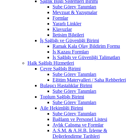
Sağlık Bilgi Sistemleri Birimi
Şube Görev Tanımları
Mevzuat & Yazışmalar
Formlar
Yararlı Linkler
Klavuzlar
İletişim Bilgileri
İş Sağlığı ve Güvenliği Birimi
Ramak Kala Olay Bildirim Formu
İş Kazası Formları
İş Sağlığı ve Güvenliği Talimatları
Halk Sağlığı Hizmetleri
Çevre Sağlığı Birimi
Şube Görev Tanımları
Eğitim Materyalleri / Saha Rehberleri
Bulaşıcı Hastalıklar Birimi
Şube Görev Tanımları
Toplum Sağlığı Birimi
Şube Görev Tanımları
Aile Hekimliği Birimi
Şube Görev Tanımları
Bağlantı ve Personel Listesi
Aylık Çalışma ve Formlar
A.S.M. & A.H.B. İzleme &
Değerlendirme Tarihleri