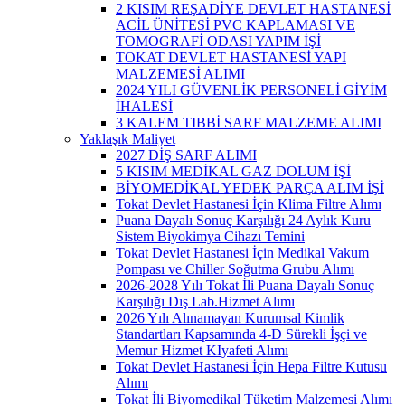
2 KISIM REŞADİYE DEVLET HASTANESİ
ACİL ÜNİTESİ PVC KAPLAMASI VE
TOMOGRAFİ ODASI YAPIM İŞİ
TOKAT DEVLET HASTANESİ YAPI
MALZEMESİ ALIMI
2024 YILI GÜVENLİK PERSONELİ GİYİM
İHALESİ
3 KALEM TIBBİ SARF MALZEME ALIMI
Yaklaşık Maliyet
2027 DİŞ SARF ALIMI
5 KISIM MEDİKAL GAZ DOLUM İŞİ
BİYOMEDİKAL YEDEK PARÇA ALIM İŞİ
Tokat Devlet Hastanesi İçin Klima Filtre Alımı
Puana Dayalı Sonuç Karşılığı 24 Aylık Kuru
Sistem Biyokimya Cihazı Temini
Tokat Devlet Hastanesi İçin Medikal Vakum
Pompası ve Chiller Soğutma Grubu Alımı
2026-2028 Yılı Tokat İli Puana Dayalı Sonuç
Karşılığı Dış Lab.Hizmet Alımı
2026 Yılı Alınamayan Kurumsal Kimlik
Standartları Kapsamında 4-D Sürekli İşçi ve
Memur Hizmet KIyafeti Alımı
Tokat Devlet Hastanesi İçin Hepa Filtre Kutusu
Alımı
Tokat İli Biyomedikal Tüketim Malzemesi Alımı