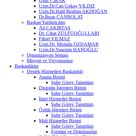
Uğur ÇIRAK
Uzm.Dr.Can Gökay YILDIZ
Uzm.Dr.Halil İbrahim AKDOĞAN
Dr.İhsan CANBOLAT
Başkan Yardımcıları
Ali ÇAKIRTAŞ
Dr. Cihat ZÜLFÜOĞULLARI
Fikret YILMAZ
Uzm.Dr. Mustafa ÖZDAMAR
Uzm.Dr.Yasemin HANOĞLU
Organizasyon Şeması
Misyon ve Vizyonumuz
Başkanlıklar
Destek Hizmetleri Başkanlığı
Atama Birimi
Şube Görev Tanımları
Disipilin İşlemleri Birimi
Şube Görev Tanımları
İdari Hizmetler Birimi
Şube Görev Tanımları
Özlük İşlemleri Birimi
Şube Görev Tanımları
Mali Hizmetler Birimi
Şube Görev Tanımları
Formlar ve Dokümanlar