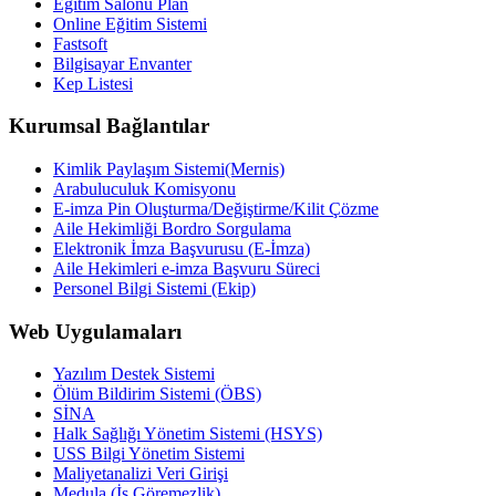
Eğitim Salonu Plan
Online Eğitim Sistemi
Fastsoft
Bilgisayar Envanter
Kep Listesi
Kurumsal Bağlantılar
Kimlik Paylaşım Sistemi(Mernis)
Arabuluculuk Komisyonu
E-imza Pin Oluşturma/Değiştirme/Kilit Çözme
Aile Hekimliği Bordro Sorgulama
Elektronik İmza Başvurusu (E-İmza)
Aile Hekimleri e-imza Başvuru Süreci
Personel Bilgi Sistemi (Ekip)
Web Uygulamaları
Yazılım Destek Sistemi
Ölüm Bildirim Sistemi (ÖBS)
SİNA
Halk Sağlığı Yönetim Sistemi (HSYS)
USS Bilgi Yönetim Sistemi
Maliyetanalizi Veri Girişi
Medula (İş Göremezlik)