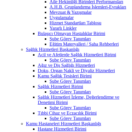
Aile Hekimliği Birimleri Performansları
A.H.B. Gruplandırma İşlemleri-Evrakları
Mevzuat & Yazışmalar
Uygulamalar
Hizmet Standartları Tablosu
Yararlı Linkler
Bulaşıcı Olmayan Hastalıklar Birimi
Şube Görev Tanımları
Eğitim Materyalleri / Saha Rehberleri
Sağlık Hizmetleri Başkanlığı
Acil ve Afetlerde Sağlık Hizmetleri Birimi
Şube Görev Tanımları
Ağız ve Diş Sağlığı Hizmetleri
Doku, Organ Nakli ve Diyaliz Hizmetleri
Kamu Sağlık Tesisleri Birimi
Şube Görev Tanımları
Sağlık Hizmetleri Birimi
Şube Görev Tanımları
Sağlık Hizmetleri İzleme, Değerlendirme ve
Denetimi Birimi
Şube Görev Tanımları
Tıbbi Cihaz ve Eczacılık Birimi
Şube Görev Tanımları
Kamu Hastaneleri Hizmetleri Başkanlığı
Hastane Hizmetleri Birimi