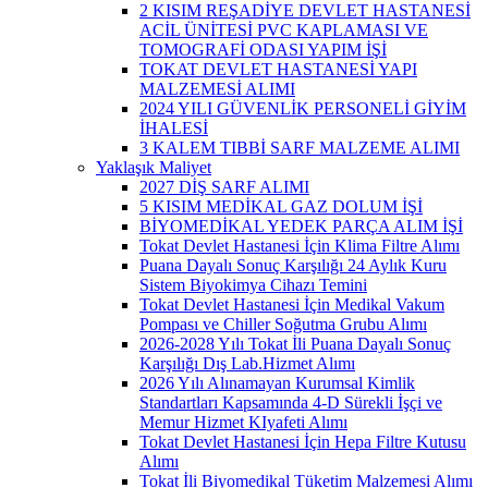
2 KISIM REŞADİYE DEVLET HASTANESİ
ACİL ÜNİTESİ PVC KAPLAMASI VE
TOMOGRAFİ ODASI YAPIM İŞİ
TOKAT DEVLET HASTANESİ YAPI
MALZEMESİ ALIMI
2024 YILI GÜVENLİK PERSONELİ GİYİM
İHALESİ
3 KALEM TIBBİ SARF MALZEME ALIMI
Yaklaşık Maliyet
2027 DİŞ SARF ALIMI
5 KISIM MEDİKAL GAZ DOLUM İŞİ
BİYOMEDİKAL YEDEK PARÇA ALIM İŞİ
Tokat Devlet Hastanesi İçin Klima Filtre Alımı
Puana Dayalı Sonuç Karşılığı 24 Aylık Kuru
Sistem Biyokimya Cihazı Temini
Tokat Devlet Hastanesi İçin Medikal Vakum
Pompası ve Chiller Soğutma Grubu Alımı
2026-2028 Yılı Tokat İli Puana Dayalı Sonuç
Karşılığı Dış Lab.Hizmet Alımı
2026 Yılı Alınamayan Kurumsal Kimlik
Standartları Kapsamında 4-D Sürekli İşçi ve
Memur Hizmet KIyafeti Alımı
Tokat Devlet Hastanesi İçin Hepa Filtre Kutusu
Alımı
Tokat İli Biyomedikal Tüketim Malzemesi Alımı