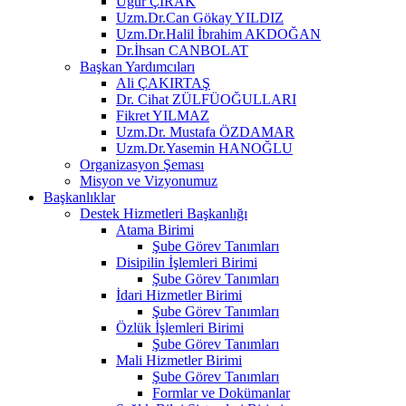
Uğur ÇIRAK
Uzm.Dr.Can Gökay YILDIZ
Uzm.Dr.Halil İbrahim AKDOĞAN
Dr.İhsan CANBOLAT
Başkan Yardımcıları
Ali ÇAKIRTAŞ
Dr. Cihat ZÜLFÜOĞULLARI
Fikret YILMAZ
Uzm.Dr. Mustafa ÖZDAMAR
Uzm.Dr.Yasemin HANOĞLU
Organizasyon Şeması
Misyon ve Vizyonumuz
Başkanlıklar
Destek Hizmetleri Başkanlığı
Atama Birimi
Şube Görev Tanımları
Disipilin İşlemleri Birimi
Şube Görev Tanımları
İdari Hizmetler Birimi
Şube Görev Tanımları
Özlük İşlemleri Birimi
Şube Görev Tanımları
Mali Hizmetler Birimi
Şube Görev Tanımları
Formlar ve Dokümanlar