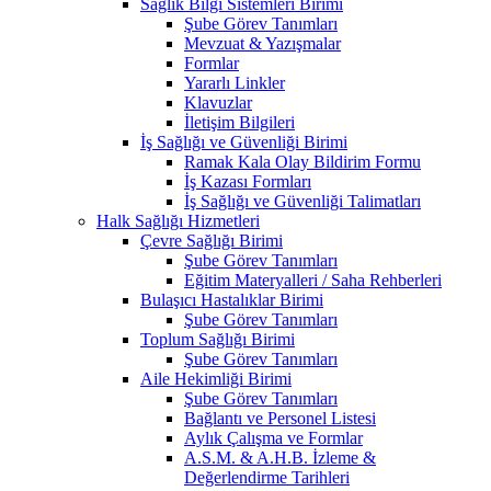
Sağlık Bilgi Sistemleri Birimi
Şube Görev Tanımları
Mevzuat & Yazışmalar
Formlar
Yararlı Linkler
Klavuzlar
İletişim Bilgileri
İş Sağlığı ve Güvenliği Birimi
Ramak Kala Olay Bildirim Formu
İş Kazası Formları
İş Sağlığı ve Güvenliği Talimatları
Halk Sağlığı Hizmetleri
Çevre Sağlığı Birimi
Şube Görev Tanımları
Eğitim Materyalleri / Saha Rehberleri
Bulaşıcı Hastalıklar Birimi
Şube Görev Tanımları
Toplum Sağlığı Birimi
Şube Görev Tanımları
Aile Hekimliği Birimi
Şube Görev Tanımları
Bağlantı ve Personel Listesi
Aylık Çalışma ve Formlar
A.S.M. & A.H.B. İzleme &
Değerlendirme Tarihleri