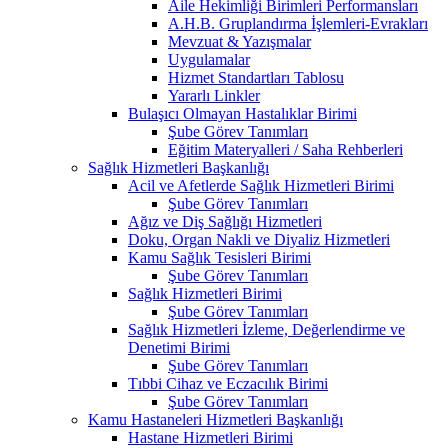
Aile Hekimliği Birimleri Performansları
A.H.B. Gruplandırma İşlemleri-Evrakları
Mevzuat & Yazışmalar
Uygulamalar
Hizmet Standartları Tablosu
Yararlı Linkler
Bulaşıcı Olmayan Hastalıklar Birimi
Şube Görev Tanımları
Eğitim Materyalleri / Saha Rehberleri
Sağlık Hizmetleri Başkanlığı
Acil ve Afetlerde Sağlık Hizmetleri Birimi
Şube Görev Tanımları
Ağız ve Diş Sağlığı Hizmetleri
Doku, Organ Nakli ve Diyaliz Hizmetleri
Kamu Sağlık Tesisleri Birimi
Şube Görev Tanımları
Sağlık Hizmetleri Birimi
Şube Görev Tanımları
Sağlık Hizmetleri İzleme, Değerlendirme ve
Denetimi Birimi
Şube Görev Tanımları
Tıbbi Cihaz ve Eczacılık Birimi
Şube Görev Tanımları
Kamu Hastaneleri Hizmetleri Başkanlığı
Hastane Hizmetleri Birimi