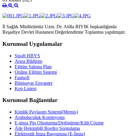
İl Sağlık Müdürümüz Uzm. Dr. Atilla BIYIK başkanlığında
Reşadiye Devlet Hastanesi Değerlendirme Toplantısı yapılmıştır.
Kurumsal Uygulamalar
Sisoft HBYS
Arıza Bildirim
Eğitim Salonu Plan
Online Eğitim Sistemi
Fastsoft
Bilgisayar Envanter
Kep Listesi
Kurumsal Bağlantılar
Kimlik Paylaşım Sistemi(Mernis)
Arabuluculuk Komisyonu
E-imza Pin Oluşturma/Değiştirme/Kilit Çözme
Aile Hekimliği Bordro Sorgulama
Elektronik İmza Başvurusu (E-İmza)