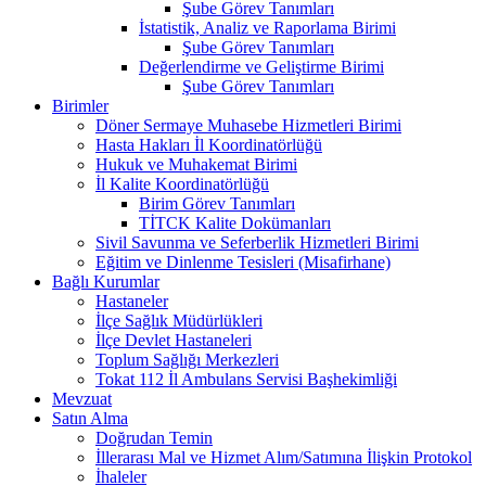
Şube Görev Tanımları
İstatistik, Analiz ve Raporlama Birimi
Şube Görev Tanımları
Değerlendirme ve Geliştirme Birimi
Şube Görev Tanımları
Birimler
Döner Sermaye Muhasebe Hizmetleri Birimi
Hasta Hakları İl Koordinatörlüğü
Hukuk ve Muhakemat Birimi
İl Kalite Koordinatörlüğü
Birim Görev Tanımları
TİTCK Kalite Dokümanları
Sivil Savunma ve Seferberlik Hizmetleri Birimi
Eğitim ve Dinlenme Tesisleri (Misafirhane)
Bağlı Kurumlar
Hastaneler
İlçe Sağlık Müdürlükleri
İlçe Devlet Hastaneleri
Toplum Sağlığı Merkezleri
Tokat 112 İl Ambulans Servisi Başhekimliği
Mevzuat
Satın Alma
Doğrudan Temin
İllerarası Mal ve Hizmet Alım/Satımına İlişkin Protokol
İhaleler