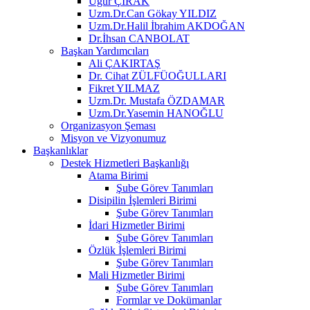
Uğur ÇIRAK
Uzm.Dr.Can Gökay YILDIZ
Uzm.Dr.Halil İbrahim AKDOĞAN
Dr.İhsan CANBOLAT
Başkan Yardımcıları
Ali ÇAKIRTAŞ
Dr. Cihat ZÜLFÜOĞULLARI
Fikret YILMAZ
Uzm.Dr. Mustafa ÖZDAMAR
Uzm.Dr.Yasemin HANOĞLU
Organizasyon Şeması
Misyon ve Vizyonumuz
Başkanlıklar
Destek Hizmetleri Başkanlığı
Atama Birimi
Şube Görev Tanımları
Disipilin İşlemleri Birimi
Şube Görev Tanımları
İdari Hizmetler Birimi
Şube Görev Tanımları
Özlük İşlemleri Birimi
Şube Görev Tanımları
Mali Hizmetler Birimi
Şube Görev Tanımları
Formlar ve Dokümanlar