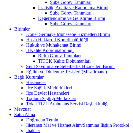
Şube Görev Tanımları
İstatistik, Analiz ve Raporlama Birimi
Şube Görev Tanımları
Değerlendirme ve Geliştirme Birimi
Şube Görev Tanımları
Birimler
Döner Sermaye Muhasebe Hizmetleri Birimi
Hasta Hakları İl Koordinatörlüğü
Hukuk ve Muhakemat Birimi
İl Kalite Koordinatörlüğü
Birim Görev Tanımları
TİTCK Kalite Dokümanları
Sivil Savunma ve Seferberlik Hizmetleri Birimi
Eğitim ve Dinlenme Tesisleri (Misafirhane)
Bağlı Kurumlar
Hastaneler
İlçe Sağlık Müdürlükleri
İlçe Devlet Hastaneleri
Toplum Sağlığı Merkezleri
Tokat 112 İl Ambulans Servisi Başhekimliği
Mevzuat
Satın Alma
Doğrudan Temin
İllerarası Mal ve Hizmet Alım/Satımına İlişkin Protokol
İhaleler