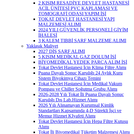
2 KISIM REŞADİYE DEVLET HASTANESİ
ACİL ÜNİTESİ PVC KAPLAMASI VE
TOMOGRAFİ ODASI YAPIM İŞİ
TOKAT DEVLET HASTANESİ YAPI
MALZEMESİ ALIMI
2024 YILI GÜVENLİK PERSONELİ GİYİM
İHALESİ
3 KALEM TIBBİ SARF MALZEME ALIMI
Yaklaşık Maliyet
2027 DİŞ SARF ALIMI
5 KISIM MEDİKAL GAZ DOLUM İŞİ
BİYOMEDİKAL YEDEK PARÇA ALIM İŞİ
Tokat Devlet Hastanesi İçin Klima Filtre Alımı
Puana Dayalı Sonuç Karşılığı 24 Aylık Kuru
Sistem Biyokimya Cihazı Temini
Tokat Devlet Hastanesi İçin Medikal Vakum
Pompası ve Chiller Soğutma Grubu Alımı
2026-2028 Yılı Tokat İli Puana Dayalı Sonuç
Karşılığı Dış Lab.Hizmet Alımı
2026 Yılı Alınamayan Kurumsal Kimlik
Standartları Kapsamında 4-D Sürekli İşçi ve
Memur Hizmet KIyafeti Alımı
Tokat Devlet Hastanesi İçin Hepa Filtre Kutusu
Alımı
Tokat İli Biyomedikal Tüketim Malzemesi Alımı