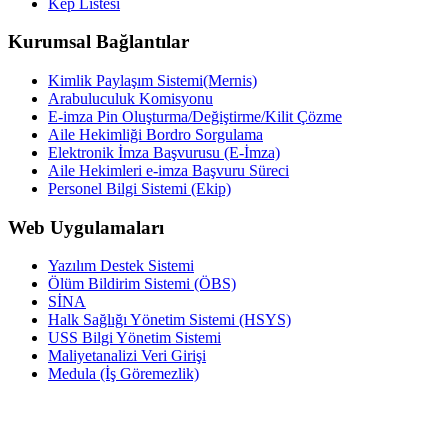
Kep Listesi
Kurumsal Bağlantılar
Kimlik Paylaşım Sistemi(Mernis)
Arabuluculuk Komisyonu
E-imza Pin Oluşturma/Değiştirme/Kilit Çözme
Aile Hekimliği Bordro Sorgulama
Elektronik İmza Başvurusu (E-İmza)
Aile Hekimleri e-imza Başvuru Süreci
Personel Bilgi Sistemi (Ekip)
Web Uygulamaları
Yazılım Destek Sistemi
Ölüm Bildirim Sistemi (ÖBS)
SİNA
Halk Sağlığı Yönetim Sistemi (HSYS)
USS Bilgi Yönetim Sistemi
Maliyetanalizi Veri Girişi
Medula (İş Göremezlik)