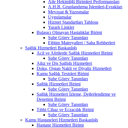
Aile Hekimliği Birimleri Performansları
A.H.B. Gruplandırma İşlemleri-Evrakları
Mevzuat & Yazışmalar
Uygulamalar
Hizmet Standartları Tablosu
Yararlı Linkler
Bulaşıcı Olmayan Hastalıklar Birimi
Şube Görev Tanımları
Eğitim Materyalleri / Saha Rehberleri
Sağlık Hizmetleri Başkanlığı
Acil ve Afetlerde Sağlık Hizmetleri Birimi
Şube Görev Tanımları
Ağız ve Diş Sağlığı Hizmetleri
Doku, Organ Nakli ve Diyaliz Hizmetleri
Kamu Sağlık Tesisleri Birimi
Şube Görev Tanımları
Sağlık Hizmetleri Birimi
Şube Görev Tanımları
Sağlık Hizmetleri İzleme, Değerlendirme ve
Denetimi Birimi
Şube Görev Tanımları
Tıbbi Cihaz ve Eczacılık Birimi
Şube Görev Tanımları
Kamu Hastaneleri Hizmetleri Başkanlığı
Hastane Hizmetleri Birimi