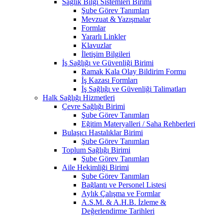
Sağlık Bilgi Sistemleri Birimi
Şube Görev Tanımları
Mevzuat & Yazışmalar
Formlar
Yararlı Linkler
Klavuzlar
İletişim Bilgileri
İş Sağlığı ve Güvenliği Birimi
Ramak Kala Olay Bildirim Formu
İş Kazası Formları
İş Sağlığı ve Güvenliği Talimatları
Halk Sağlığı Hizmetleri
Çevre Sağlığı Birimi
Şube Görev Tanımları
Eğitim Materyalleri / Saha Rehberleri
Bulaşıcı Hastalıklar Birimi
Şube Görev Tanımları
Toplum Sağlığı Birimi
Şube Görev Tanımları
Aile Hekimliği Birimi
Şube Görev Tanımları
Bağlantı ve Personel Listesi
Aylık Çalışma ve Formlar
A.S.M. & A.H.B. İzleme &
Değerlendirme Tarihleri