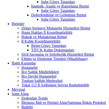
Şube Görev Tanımları
İstatistik, Analiz ve Raporlama Birimi
Şube Görev Tanımları
Değerlendirme ve Geliştirme Birimi
Şube Görev Tanımları
Birimler
Döner Sermaye Muhasebe Hizmetleri Birimi
Hasta Hakları İl Koordinatörlüğü
Hukuk ve Muhakemat Birimi
İl Kalite Koordinatörlüğü
Birim Görev Tanımları
TİTCK Kalite Dokümanları
Sivil Savunma ve Seferberlik Hizmetleri Birimi
Eğitim ve Dinlenme Tesisleri (Misafirhane)
Bağlı Kurumlar
Hastaneler
İlçe Sağlık Müdürlükleri
İlçe Devlet Hastaneleri
Toplum Sağlığı Merkezleri
Tokat 112 İl Ambulans Servisi Başhekimliği
Mevzuat
Satın Alma
Doğrudan Temin
İllerarası Mal ve Hizmet Alım/Satımına İlişkin Protokol
İhaleler