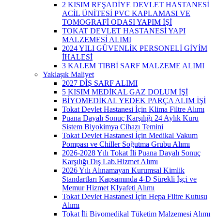
2 KISIM REŞADİYE DEVLET HASTANESİ
ACİL ÜNİTESİ PVC KAPLAMASI VE
TOMOGRAFİ ODASI YAPIM İŞİ
TOKAT DEVLET HASTANESİ YAPI
MALZEMESİ ALIMI
2024 YILI GÜVENLİK PERSONELİ GİYİM
İHALESİ
3 KALEM TIBBİ SARF MALZEME ALIMI
Yaklaşık Maliyet
2027 DİŞ SARF ALIMI
5 KISIM MEDİKAL GAZ DOLUM İŞİ
BİYOMEDİKAL YEDEK PARÇA ALIM İŞİ
Tokat Devlet Hastanesi İçin Klima Filtre Alımı
Puana Dayalı Sonuç Karşılığı 24 Aylık Kuru
Sistem Biyokimya Cihazı Temini
Tokat Devlet Hastanesi İçin Medikal Vakum
Pompası ve Chiller Soğutma Grubu Alımı
2026-2028 Yılı Tokat İli Puana Dayalı Sonuç
Karşılığı Dış Lab.Hizmet Alımı
2026 Yılı Alınamayan Kurumsal Kimlik
Standartları Kapsamında 4-D Sürekli İşçi ve
Memur Hizmet KIyafeti Alımı
Tokat Devlet Hastanesi İçin Hepa Filtre Kutusu
Alımı
Tokat İli Biyomedikal Tüketim Malzemesi Alımı