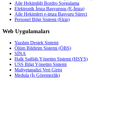
Aile Hekimliği Bordro Sorgulama
Elektronik İmza Başvurusu (E-İmza)
Aile Hekimleri e-imza Başvuru Süreci
Personel Bilgi Sistemi (Ekip)
Web Uygulamaları
Yazılım Destek Sistemi
Ölüm Bildirim Sistemi (ÖBS)
SİNA
Halk Sağlığı Yönetim Sistemi (HSYS)
USS Bilgi Yönetim Sistemi
Maliyetanalizi Veri Girişi
Medula (İş Göremezlik)