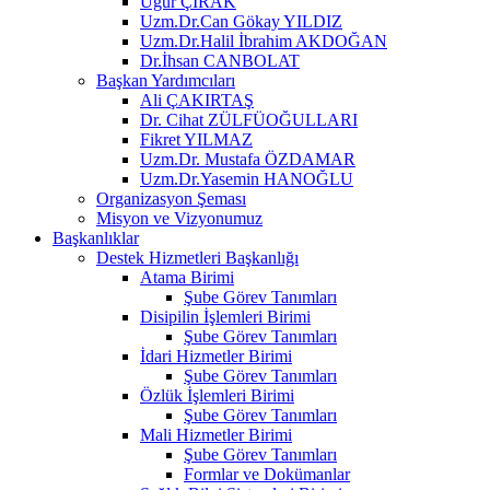
Uğur ÇIRAK
Uzm.Dr.Can Gökay YILDIZ
Uzm.Dr.Halil İbrahim AKDOĞAN
Dr.İhsan CANBOLAT
Başkan Yardımcıları
Ali ÇAKIRTAŞ
Dr. Cihat ZÜLFÜOĞULLARI
Fikret YILMAZ
Uzm.Dr. Mustafa ÖZDAMAR
Uzm.Dr.Yasemin HANOĞLU
Organizasyon Şeması
Misyon ve Vizyonumuz
Başkanlıklar
Destek Hizmetleri Başkanlığı
Atama Birimi
Şube Görev Tanımları
Disipilin İşlemleri Birimi
Şube Görev Tanımları
İdari Hizmetler Birimi
Şube Görev Tanımları
Özlük İşlemleri Birimi
Şube Görev Tanımları
Mali Hizmetler Birimi
Şube Görev Tanımları
Formlar ve Dokümanlar