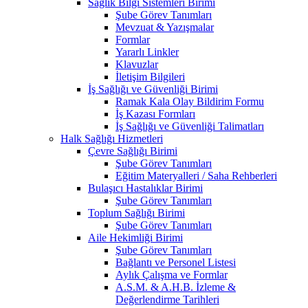
Sağlık Bilgi Sistemleri Birimi
Şube Görev Tanımları
Mevzuat & Yazışmalar
Formlar
Yararlı Linkler
Klavuzlar
İletişim Bilgileri
İş Sağlığı ve Güvenliği Birimi
Ramak Kala Olay Bildirim Formu
İş Kazası Formları
İş Sağlığı ve Güvenliği Talimatları
Halk Sağlığı Hizmetleri
Çevre Sağlığı Birimi
Şube Görev Tanımları
Eğitim Materyalleri / Saha Rehberleri
Bulaşıcı Hastalıklar Birimi
Şube Görev Tanımları
Toplum Sağlığı Birimi
Şube Görev Tanımları
Aile Hekimliği Birimi
Şube Görev Tanımları
Bağlantı ve Personel Listesi
Aylık Çalışma ve Formlar
A.S.M. & A.H.B. İzleme &
Değerlendirme Tarihleri