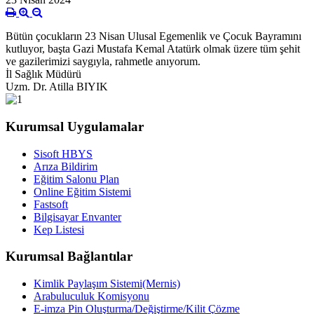
Bütün çocukların 23 Nisan Ulusal Egemenlik ve Çocuk Bayramını
kutluyor, başta Gazi Mustafa Kemal Atatürk olmak üzere tüm şehit
ve gazilerimizi saygıyla, rahmetle anıyorum.
İl Sağlık Müdürü
Uzm. Dr. Atilla BIYIK
Kurumsal Uygulamalar
Sisoft HBYS
Arıza Bildirim
Eğitim Salonu Plan
Online Eğitim Sistemi
Fastsoft
Bilgisayar Envanter
Kep Listesi
Kurumsal Bağlantılar
Kimlik Paylaşım Sistemi(Mernis)
Arabuluculuk Komisyonu
E-imza Pin Oluşturma/Değiştirme/Kilit Çözme