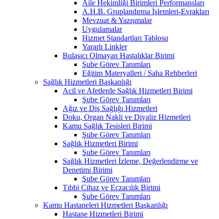
Aile Hekimliği Birimleri Performansları
A.H.B. Gruplandırma İşlemleri-Evrakları
Mevzuat & Yazışmalar
Uygulamalar
Hizmet Standartları Tablosu
Yararlı Linkler
Bulaşıcı Olmayan Hastalıklar Birimi
Şube Görev Tanımları
Eğitim Materyalleri / Saha Rehberleri
Sağlık Hizmetleri Başkanlığı
Acil ve Afetlerde Sağlık Hizmetleri Birimi
Şube Görev Tanımları
Ağız ve Diş Sağlığı Hizmetleri
Doku, Organ Nakli ve Diyaliz Hizmetleri
Kamu Sağlık Tesisleri Birimi
Şube Görev Tanımları
Sağlık Hizmetleri Birimi
Şube Görev Tanımları
Sağlık Hizmetleri İzleme, Değerlendirme ve
Denetimi Birimi
Şube Görev Tanımları
Tıbbi Cihaz ve Eczacılık Birimi
Şube Görev Tanımları
Kamu Hastaneleri Hizmetleri Başkanlığı
Hastane Hizmetleri Birimi