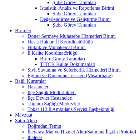
Şube Görev Tanımları
İstatistik, Analiz ve Raporlama Birimi
Şube Görev Tanımları
Değerlendirme ve Geliştirme Birimi
Şube Görev Tanımları
Birimler
Döner Sermaye Muhasebe Hizmetleri Birimi
Hasta Hakları İl Koordinatörlüğü
Hukuk ve Muhakemat Birimi
İl Kalite Koordinatörlüğü
Birim Görev Tanımları
TİTCK Kalite Dokümanları
Sivil Savunma ve Seferberlik Hizmetleri Birimi
Eğitim ve Dinlenme Tesisleri (Misafirhane)
Bağlı Kurumlar
Hastaneler
İlçe Sağlık Müdürlükleri
İlçe Devlet Hastaneleri
Toplum Sağlığı Merkezleri
Tokat 112 İl Ambulans Servisi Başhekimliği
Mevzuat
Satın Alma
Doğrudan Temin
İllerarası Mal ve Hizmet Alım/Satımına İlişkin Protokol
İhaleler