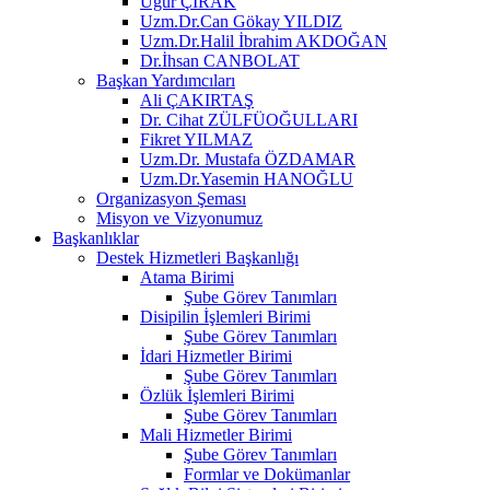
Uğur ÇIRAK
Uzm.Dr.Can Gökay YILDIZ
Uzm.Dr.Halil İbrahim AKDOĞAN
Dr.İhsan CANBOLAT
Başkan Yardımcıları
Ali ÇAKIRTAŞ
Dr. Cihat ZÜLFÜOĞULLARI
Fikret YILMAZ
Uzm.Dr. Mustafa ÖZDAMAR
Uzm.Dr.Yasemin HANOĞLU
Organizasyon Şeması
Misyon ve Vizyonumuz
Başkanlıklar
Destek Hizmetleri Başkanlığı
Atama Birimi
Şube Görev Tanımları
Disipilin İşlemleri Birimi
Şube Görev Tanımları
İdari Hizmetler Birimi
Şube Görev Tanımları
Özlük İşlemleri Birimi
Şube Görev Tanımları
Mali Hizmetler Birimi
Şube Görev Tanımları
Formlar ve Dokümanlar