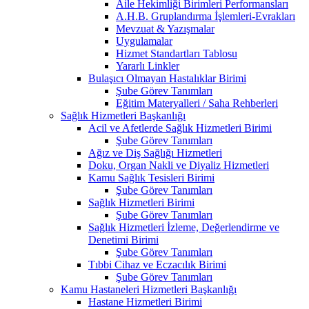
Aile Hekimliği Birimleri Performansları
A.H.B. Gruplandırma İşlemleri-Evrakları
Mevzuat & Yazışmalar
Uygulamalar
Hizmet Standartları Tablosu
Yararlı Linkler
Bulaşıcı Olmayan Hastalıklar Birimi
Şube Görev Tanımları
Eğitim Materyalleri / Saha Rehberleri
Sağlık Hizmetleri Başkanlığı
Acil ve Afetlerde Sağlık Hizmetleri Birimi
Şube Görev Tanımları
Ağız ve Diş Sağlığı Hizmetleri
Doku, Organ Nakli ve Diyaliz Hizmetleri
Kamu Sağlık Tesisleri Birimi
Şube Görev Tanımları
Sağlık Hizmetleri Birimi
Şube Görev Tanımları
Sağlık Hizmetleri İzleme, Değerlendirme ve
Denetimi Birimi
Şube Görev Tanımları
Tıbbi Cihaz ve Eczacılık Birimi
Şube Görev Tanımları
Kamu Hastaneleri Hizmetleri Başkanlığı
Hastane Hizmetleri Birimi