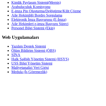
Kimlik Paylaşım Sistemi(Mernis)
Arabuluculuk Komisyonu
E-imza Pin Oluşturma/Değiştirme/Kilit Çözme
Aile Hekimliği Bordro Sorgulama
Elektronik İmza Başvurusu (E-İmza)
Aile Hekimleri e-imza Başvuru Süreci
Personel Bilgi Sistemi (Ekip)
Web Uygulamaları
Yazılım Destek Sistemi
Ölüm Bildirim Sistemi (ÖBS)
SİNA
Halk Sağlığı Yönetim Sistemi (HSYS)
USS Bilgi Yönetim Sistemi
Maliyetanalizi Veri Girişi
Medula (İş Göremezlik)