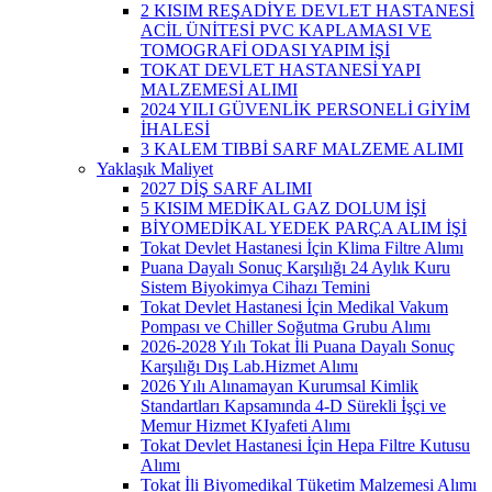
2 KISIM REŞADİYE DEVLET HASTANESİ
ACİL ÜNİTESİ PVC KAPLAMASI VE
TOMOGRAFİ ODASI YAPIM İŞİ
TOKAT DEVLET HASTANESİ YAPI
MALZEMESİ ALIMI
2024 YILI GÜVENLİK PERSONELİ GİYİM
İHALESİ
3 KALEM TIBBİ SARF MALZEME ALIMI
Yaklaşık Maliyet
2027 DİŞ SARF ALIMI
5 KISIM MEDİKAL GAZ DOLUM İŞİ
BİYOMEDİKAL YEDEK PARÇA ALIM İŞİ
Tokat Devlet Hastanesi İçin Klima Filtre Alımı
Puana Dayalı Sonuç Karşılığı 24 Aylık Kuru
Sistem Biyokimya Cihazı Temini
Tokat Devlet Hastanesi İçin Medikal Vakum
Pompası ve Chiller Soğutma Grubu Alımı
2026-2028 Yılı Tokat İli Puana Dayalı Sonuç
Karşılığı Dış Lab.Hizmet Alımı
2026 Yılı Alınamayan Kurumsal Kimlik
Standartları Kapsamında 4-D Sürekli İşçi ve
Memur Hizmet KIyafeti Alımı
Tokat Devlet Hastanesi İçin Hepa Filtre Kutusu
Alımı
Tokat İli Biyomedikal Tüketim Malzemesi Alımı