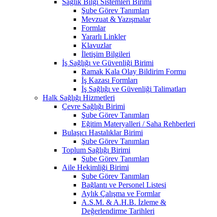
Sağlık Bilgi Sistemleri Birimi
Şube Görev Tanımları
Mevzuat & Yazışmalar
Formlar
Yararlı Linkler
Klavuzlar
İletişim Bilgileri
İş Sağlığı ve Güvenliği Birimi
Ramak Kala Olay Bildirim Formu
İş Kazası Formları
İş Sağlığı ve Güvenliği Talimatları
Halk Sağlığı Hizmetleri
Çevre Sağlığı Birimi
Şube Görev Tanımları
Eğitim Materyalleri / Saha Rehberleri
Bulaşıcı Hastalıklar Birimi
Şube Görev Tanımları
Toplum Sağlığı Birimi
Şube Görev Tanımları
Aile Hekimliği Birimi
Şube Görev Tanımları
Bağlantı ve Personel Listesi
Aylık Çalışma ve Formlar
A.S.M. & A.H.B. İzleme &
Değerlendirme Tarihleri