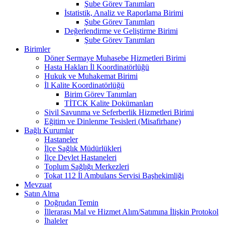
Şube Görev Tanımları
İstatistik, Analiz ve Raporlama Birimi
Şube Görev Tanımları
Değerlendirme ve Geliştirme Birimi
Şube Görev Tanımları
Birimler
Döner Sermaye Muhasebe Hizmetleri Birimi
Hasta Hakları İl Koordinatörlüğü
Hukuk ve Muhakemat Birimi
İl Kalite Koordinatörlüğü
Birim Görev Tanımları
TİTCK Kalite Dokümanları
Sivil Savunma ve Seferberlik Hizmetleri Birimi
Eğitim ve Dinlenme Tesisleri (Misafirhane)
Bağlı Kurumlar
Hastaneler
İlçe Sağlık Müdürlükleri
İlçe Devlet Hastaneleri
Toplum Sağlığı Merkezleri
Tokat 112 İl Ambulans Servisi Başhekimliği
Mevzuat
Satın Alma
Doğrudan Temin
İllerarası Mal ve Hizmet Alım/Satımına İlişkin Protokol
İhaleler