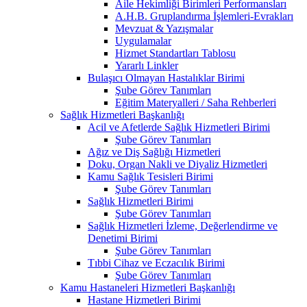
Aile Hekimliği Birimleri Performansları
A.H.B. Gruplandırma İşlemleri-Evrakları
Mevzuat & Yazışmalar
Uygulamalar
Hizmet Standartları Tablosu
Yararlı Linkler
Bulaşıcı Olmayan Hastalıklar Birimi
Şube Görev Tanımları
Eğitim Materyalleri / Saha Rehberleri
Sağlık Hizmetleri Başkanlığı
Acil ve Afetlerde Sağlık Hizmetleri Birimi
Şube Görev Tanımları
Ağız ve Diş Sağlığı Hizmetleri
Doku, Organ Nakli ve Diyaliz Hizmetleri
Kamu Sağlık Tesisleri Birimi
Şube Görev Tanımları
Sağlık Hizmetleri Birimi
Şube Görev Tanımları
Sağlık Hizmetleri İzleme, Değerlendirme ve
Denetimi Birimi
Şube Görev Tanımları
Tıbbi Cihaz ve Eczacılık Birimi
Şube Görev Tanımları
Kamu Hastaneleri Hizmetleri Başkanlığı
Hastane Hizmetleri Birimi