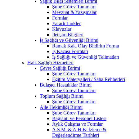
Sağlık Bilgi Sistemleri Birimi
Şube Görev Tanımları
Mevzuat & Yazışmalar
Formlar
Yararlı Linkler
Klavuzlar
İletişim Bilgileri
İş Sağlığı ve Güvenliği Birimi
Ramak Kala Olay Bildirim Formu
İş Kazası Formları
İş Sağlığı ve Güvenliği Talimatları
Halk Sağlığı Hizmetleri
Çevre Sağlığı Birimi
Şube Görev Tanımları
Eğitim Materyalleri / Saha Rehberleri
Bulaşıcı Hastalıklar Birimi
Şube Görev Tanımları
Toplum Sağlığı Birimi
Şube Görev Tanımları
Aile Hekimliği Birimi
Şube Görev Tanımları
Bağlantı ve Personel Listesi
Aylık Çalışma ve Formlar
A.S.M. & A.H.B. İzleme &
Değerlendirme Tarihleri