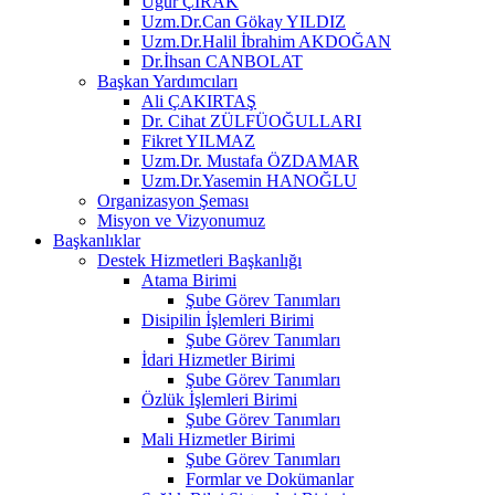
Uğur ÇIRAK
Uzm.Dr.Can Gökay YILDIZ
Uzm.Dr.Halil İbrahim AKDOĞAN
Dr.İhsan CANBOLAT
Başkan Yardımcıları
Ali ÇAKIRTAŞ
Dr. Cihat ZÜLFÜOĞULLARI
Fikret YILMAZ
Uzm.Dr. Mustafa ÖZDAMAR
Uzm.Dr.Yasemin HANOĞLU
Organizasyon Şeması
Misyon ve Vizyonumuz
Başkanlıklar
Destek Hizmetleri Başkanlığı
Atama Birimi
Şube Görev Tanımları
Disipilin İşlemleri Birimi
Şube Görev Tanımları
İdari Hizmetler Birimi
Şube Görev Tanımları
Özlük İşlemleri Birimi
Şube Görev Tanımları
Mali Hizmetler Birimi
Şube Görev Tanımları
Formlar ve Dokümanlar