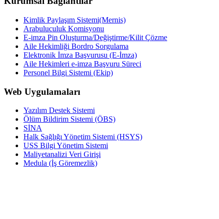
Kurumsal Bağlantılar
Kimlik Paylaşım Sistemi(Mernis)
Arabuluculuk Komisyonu
E-imza Pin Oluşturma/Değiştirme/Kilit Çözme
Aile Hekimliği Bordro Sorgulama
Elektronik İmza Başvurusu (E-İmza)
Aile Hekimleri e-imza Başvuru Süreci
Personel Bilgi Sistemi (Ekip)
Web Uygulamaları
Yazılım Destek Sistemi
Ölüm Bildirim Sistemi (ÖBS)
SİNA
Halk Sağlığı Yönetim Sistemi (HSYS)
USS Bilgi Yönetim Sistemi
Maliyetanalizi Veri Girişi
Medula (İş Göremezlik)