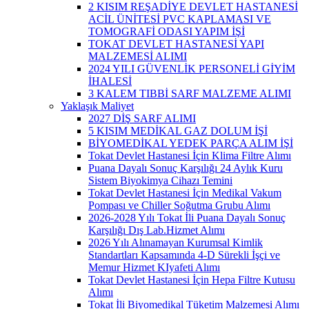
2 KISIM REŞADİYE DEVLET HASTANESİ
ACİL ÜNİTESİ PVC KAPLAMASI VE
TOMOGRAFİ ODASI YAPIM İŞİ
TOKAT DEVLET HASTANESİ YAPI
MALZEMESİ ALIMI
2024 YILI GÜVENLİK PERSONELİ GİYİM
İHALESİ
3 KALEM TIBBİ SARF MALZEME ALIMI
Yaklaşık Maliyet
2027 DİŞ SARF ALIMI
5 KISIM MEDİKAL GAZ DOLUM İŞİ
BİYOMEDİKAL YEDEK PARÇA ALIM İŞİ
Tokat Devlet Hastanesi İçin Klima Filtre Alımı
Puana Dayalı Sonuç Karşılığı 24 Aylık Kuru
Sistem Biyokimya Cihazı Temini
Tokat Devlet Hastanesi İçin Medikal Vakum
Pompası ve Chiller Soğutma Grubu Alımı
2026-2028 Yılı Tokat İli Puana Dayalı Sonuç
Karşılığı Dış Lab.Hizmet Alımı
2026 Yılı Alınamayan Kurumsal Kimlik
Standartları Kapsamında 4-D Sürekli İşçi ve
Memur Hizmet KIyafeti Alımı
Tokat Devlet Hastanesi İçin Hepa Filtre Kutusu
Alımı
Tokat İli Biyomedikal Tüketim Malzemesi Alımı