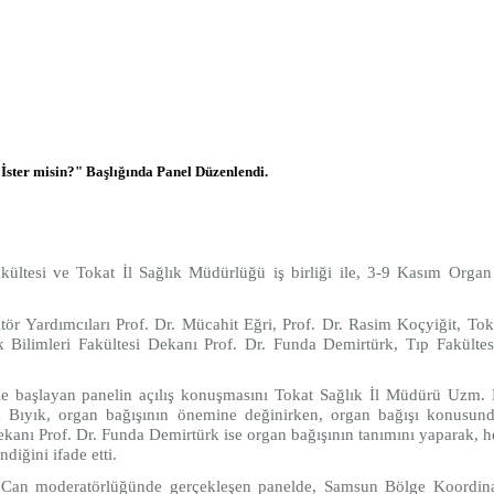
ster misin?" Başlığında Panel Düzenlendi.
akültesi ve Tokat İl Sağlık Müdürlüğü iş birliği ile, 3-9 Kasım Organ
r Yardımcıları Prof. Dr. Mücahit Eğri, Prof. Dr. Rasim Koçyiğit, Tok
Bilimleri Fakültesi Dekanı Prof. Dr. Funda Demirtürk, Tıp Fakültes
le başlayan panelin açılış konuşmasını Tokat Sağlık İl Müdürü Uzm. D
a Bıyık, organ bağışının önemine değinirken, organ bağışı konusunda
anı Prof. Dr. Funda Demirtürk ise organ bağışının tanımını yaparak, her
ndiğini ifade etti.
n Can moderatörlüğünde gerçekleşen panelde, Samsun Bölge Koordin