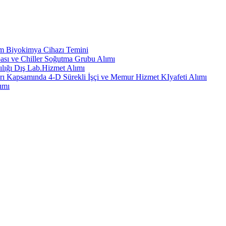
em Biyokimya Cihazı Temini
ası ve Chiller Soğutma Grubu Alımı
ılığı Dış Lab.Hizmet Alımı
rı Kapsamında 4-D Sürekli İşçi ve Memur Hizmet KIyafeti Alımı
ımı