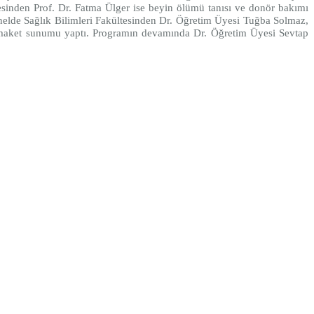
esinden Prof. Dr. Fatma Ülger ise beyin ölümü tanısı ve donör bakımı
anelde Sağlık Bilimleri Fakültesinden Dr. Öğretim Üyesi Tuğba Solmaz,
li maket sunumu yaptı. Programın devamında Dr. Öğretim Üyesi Sevtap