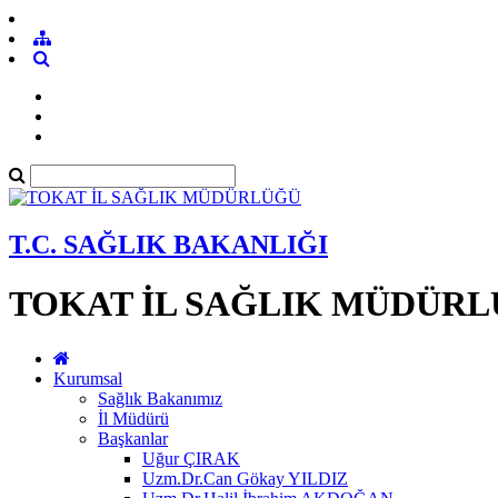
T.C. SAĞLIK BAKANLIĞI
TOKAT İL SAĞLIK MÜDÜR
Kurumsal
Sağlık Bakanımız
İl Müdürü
Başkanlar
Uğur ÇIRAK
Uzm.Dr.Can Gökay YILDIZ