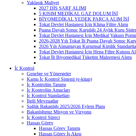
Yaklaşık Maliyet
2027 DİŞ SARF ALIMI
5 KISIM MEDİKAL GAZ DOLUM İŞİ
BİYOMEDİKAL YEDEK PARÇA ALIM İŞİ
Tokat Devlet Hastanesi İçin Klima Filtre Alımı
Puana Dayalı Sonuç Karşılığı 24 Aylık Kuru Sist
Tokat Devlet Hastanesi İçin Medikal Vakum Pomp
2026-2028 Yılı Tokat İli Puana Dayalı Sonuç Karş
2026 Yılı Alınamayan Kurumsal Kimlik Standartla
Tokat Devlet Hastanesi İçin Hepa Filtre Kutusu Al
Tokat İli Biyomedikal Tüketim Malzemesi Alımı
İç Kontrol
Genelge ve Yönergeler
Kamu İç Kontrol Sistemi (e-kitap)
İç Kontrolün Tanımı
İç Kontrolün Amaçları
İç Kontrol Standartları
İlgili Mevzuatlar
Sağlık Bakanlığı 2025/2026 Eylem Planı
Bakanlığımız Misyon ve Vizyonu
İç Kontrol Süreci
Hassas Görev
Hassas Görev Tanımı
Hassas Görev İş Akışı