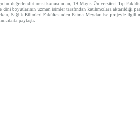
 açıdan değerlendirilmesi konusundan, 19 Mayıs Üniversitesi Tıp Fakült
dini boyutlarının uzman isimler tarafından katılımcılara aktarıldığı p
irken, Sağlık Bilimleri Fakültesinden Fatma Meydan ise projeyle ilgi
mcılarla paylaştı.