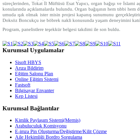
süreçlerinden, Tokat İl Müftüsü Esat Yapıcı, organ bağışı ve İslami
konularında açıklamalarda bulundu. Organ bağışının hem tıbbi hem de 
umuda ışık olmak ister misin projesi kapanış sunumunu gerçekleştir
Doksöz Boncukçu ise böbrek nakli konusunda yaşam deneyimini katılı
Program, panelistlere teşekkür belgesi takdimi ile son buldu.
Kurumsal Uygulamalar
Sisoft HBYS
Arıza Bildirim
Eğitim Salonu Plan
Online Eğitim Sistemi
Fastsoft
Bilgisayar Envanter
Kep Listesi
Kurumsal Bağlantılar
Kimlik Paylaşım Sistemi(Mernis)
Arabuluculuk Komisyonu
E-imza Pin Oluşturma/Değiştirme/Kilit Çözme
Aile Hekimliği Bordro Sorgulama