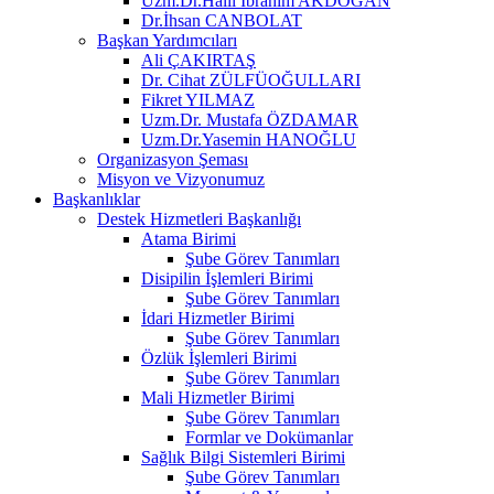
Uzm.Dr.Halil İbrahim AKDOĞAN
Dr.İhsan CANBOLAT
Başkan Yardımcıları
Ali ÇAKIRTAŞ
Dr. Cihat ZÜLFÜOĞULLARI
Fikret YILMAZ
Uzm.Dr. Mustafa ÖZDAMAR
Uzm.Dr.Yasemin HANOĞLU
Organizasyon Şeması
Misyon ve Vizyonumuz
Başkanlıklar
Destek Hizmetleri Başkanlığı
Atama Birimi
Şube Görev Tanımları
Disipilin İşlemleri Birimi
Şube Görev Tanımları
İdari Hizmetler Birimi
Şube Görev Tanımları
Özlük İşlemleri Birimi
Şube Görev Tanımları
Mali Hizmetler Birimi
Şube Görev Tanımları
Formlar ve Dokümanlar
Sağlık Bilgi Sistemleri Birimi
Şube Görev Tanımları