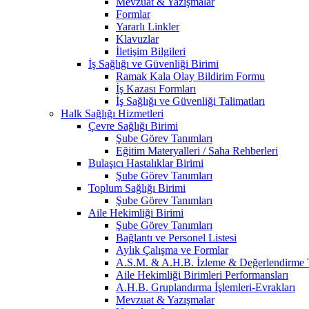
Mevzuat & Yazışmalar
Formlar
Yararlı Linkler
Klavuzlar
İletişim Bilgileri
İş Sağlığı ve Güvenliği Birimi
Ramak Kala Olay Bildirim Formu
İş Kazası Formları
İş Sağlığı ve Güvenliği Talimatları
Halk Sağlığı Hizmetleri
Çevre Sağlığı Birimi
Şube Görev Tanımları
Eğitim Materyalleri / Saha Rehberleri
Bulaşıcı Hastalıklar Birimi
Şube Görev Tanımları
Toplum Sağlığı Birimi
Şube Görev Tanımları
Aile Hekimliği Birimi
Şube Görev Tanımları
Bağlantı ve Personel Listesi
Aylık Çalışma ve Formlar
A.S.M. & A.H.B. İzleme & Değerlendirme T
Aile Hekimliği Birimleri Performansları
A.H.B. Gruplandırma İşlemleri-Evrakları
Mevzuat & Yazışmalar