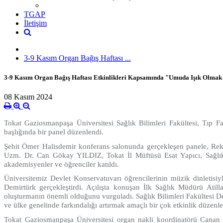
TGAP
İletişim
3-9 Kasım Organ Bağış Haftası ...
3-9 Kasım Organ Bağış Haftası Etkinlikleri Kapsamında "Umuda Işık Olmak İ
08 Kasım 2024
Tokat Gaziosmanpaşa Üniversitesi Sağlık Bilimleri Fakültesi, Tıp F
başlığında bir panel düzenlendi.
Şehit Ömer Halisdemir konferans salonunda gerçekleşen panele, Rektö
Uzm. Dr. Can Gökay YILDIZ, Tokat İl Müftüsü Esat Yapıcı, Sağlık 
akademisyenler ve öğrenciler katıldı.
Üniversitemiz Devlet Konservatuvarı öğrencilerinin müzik dinletisiy
Demirtürk gerçekleştirdi. Açılışta konuşan İlk Sağlık Müdürü Atill
oluşturmanın önemli olduğunu vurguladı. Sağlık Bilimleri Fakültesi Dek
ve ülke genelinde farkındalığı artırmak amaçlı bir çok etkinlik düzenle
Tokat Gaziosmanpaşa Üniversitesi organ nakli koordinatörü Cana