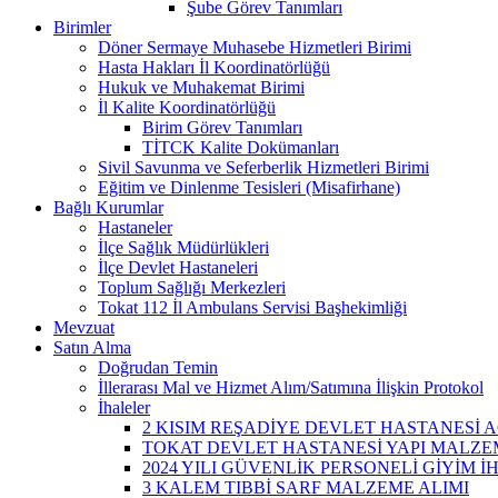
Şube Görev Tanımları
Birimler
Döner Sermaye Muhasebe Hizmetleri Birimi
Hasta Hakları İl Koordinatörlüğü
Hukuk ve Muhakemat Birimi
İl Kalite Koordinatörlüğü
Birim Görev Tanımları
TİTCK Kalite Dokümanları
Sivil Savunma ve Seferberlik Hizmetleri Birimi
Eğitim ve Dinlenme Tesisleri (Misafirhane)
Bağlı Kurumlar
Hastaneler
İlçe Sağlık Müdürlükleri
İlçe Devlet Hastaneleri
Toplum Sağlığı Merkezleri
Tokat 112 İl Ambulans Servisi Başhekimliği
Mevzuat
Satın Alma
Doğrudan Temin
İllerarası Mal ve Hizmet Alım/Satımına İlişkin Protokol
İhaleler
2 KISIM REŞADİYE DEVLET HASTANESİ A
TOKAT DEVLET HASTANESİ YAPI MALZEM
2024 YILI GÜVENLİK PERSONELİ GİYİM İ
3 KALEM TIBBİ SARF MALZEME ALIMI