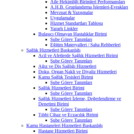
Aile Hekimliği Birimleri Performansları
A.H.B. Gruplandırma İşlemleri-Evrakları
Mevzuat & Yazışmalar
Uygulamalar
Hizmet Standartları Tablosu
Yararlı Linkler
Bulaşıcı Olmayan Hastalıklar Birimi
Şube Görev Tanımları
Eğitim Materyalleri / Saha Rehberleri
Sağlık Hizmetleri Başkanlığı
Acil ve Afetlerde Sağlık Hizmetleri Birimi
Şube Görev Tanımları
Ağız ve Diş Sağlığı Hizmetleri
Doku, Organ Nakli ve Diyaliz Hizmetleri
Kamu Sağlık Tesisleri Birimi
Şube Görev Tanımları
Sağlık Hizmetleri Birimi
Şube Görev Tanımları
Sağlık Hizmetleri İzleme, Değerlendirme ve
Denetimi Birimi
Şube Görev Tanımları
Tıbbi Cihaz ve Eczacılık Birimi
Şube Görev Tanımları
Kamu Hastaneleri Hizmetleri Başkanlığı
Hastane Hizmetleri Birimi