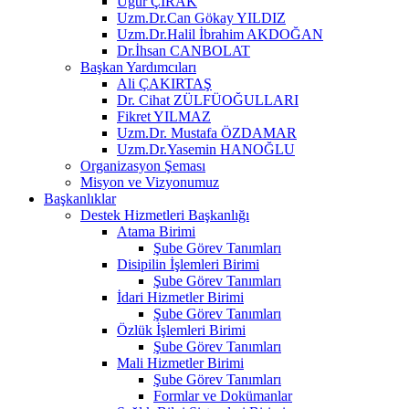
Uğur ÇIRAK
Uzm.Dr.Can Gökay YILDIZ
Uzm.Dr.Halil İbrahim AKDOĞAN
Dr.İhsan CANBOLAT
Başkan Yardımcıları
Ali ÇAKIRTAŞ
Dr. Cihat ZÜLFÜOĞULLARI
Fikret YILMAZ
Uzm.Dr. Mustafa ÖZDAMAR
Uzm.Dr.Yasemin HANOĞLU
Organizasyon Şeması
Misyon ve Vizyonumuz
Başkanlıklar
Destek Hizmetleri Başkanlığı
Atama Birimi
Şube Görev Tanımları
Disipilin İşlemleri Birimi
Şube Görev Tanımları
İdari Hizmetler Birimi
Şube Görev Tanımları
Özlük İşlemleri Birimi
Şube Görev Tanımları
Mali Hizmetler Birimi
Şube Görev Tanımları
Formlar ve Dokümanlar