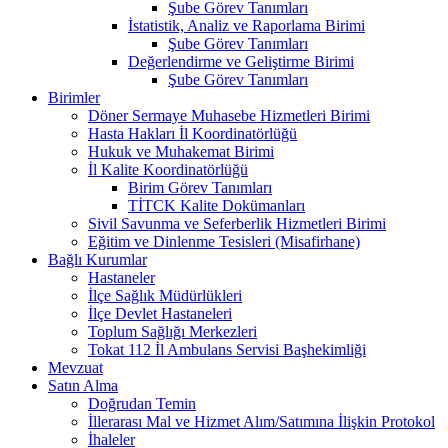
Şube Görev Tanımları
İstatistik, Analiz ve Raporlama Birimi
Şube Görev Tanımları
Değerlendirme ve Geliştirme Birimi
Şube Görev Tanımları
Birimler
Döner Sermaye Muhasebe Hizmetleri Birimi
Hasta Hakları İl Koordinatörlüğü
Hukuk ve Muhakemat Birimi
İl Kalite Koordinatörlüğü
Birim Görev Tanımları
TİTCK Kalite Dokümanları
Sivil Savunma ve Seferberlik Hizmetleri Birimi
Eğitim ve Dinlenme Tesisleri (Misafirhane)
Bağlı Kurumlar
Hastaneler
İlçe Sağlık Müdürlükleri
İlçe Devlet Hastaneleri
Toplum Sağlığı Merkezleri
Tokat 112 İl Ambulans Servisi Başhekimliği
Mevzuat
Satın Alma
Doğrudan Temin
İllerarası Mal ve Hizmet Alım/Satımına İlişkin Protokol
İhaleler