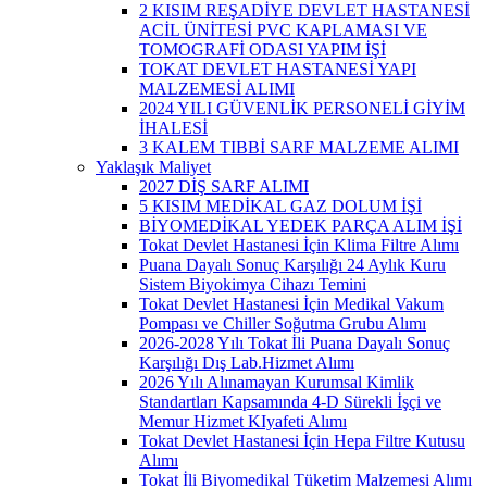
2 KISIM REŞADİYE DEVLET HASTANESİ
ACİL ÜNİTESİ PVC KAPLAMASI VE
TOMOGRAFİ ODASI YAPIM İŞİ
TOKAT DEVLET HASTANESİ YAPI
MALZEMESİ ALIMI
2024 YILI GÜVENLİK PERSONELİ GİYİM
İHALESİ
3 KALEM TIBBİ SARF MALZEME ALIMI
Yaklaşık Maliyet
2027 DİŞ SARF ALIMI
5 KISIM MEDİKAL GAZ DOLUM İŞİ
BİYOMEDİKAL YEDEK PARÇA ALIM İŞİ
Tokat Devlet Hastanesi İçin Klima Filtre Alımı
Puana Dayalı Sonuç Karşılığı 24 Aylık Kuru
Sistem Biyokimya Cihazı Temini
Tokat Devlet Hastanesi İçin Medikal Vakum
Pompası ve Chiller Soğutma Grubu Alımı
2026-2028 Yılı Tokat İli Puana Dayalı Sonuç
Karşılığı Dış Lab.Hizmet Alımı
2026 Yılı Alınamayan Kurumsal Kimlik
Standartları Kapsamında 4-D Sürekli İşçi ve
Memur Hizmet KIyafeti Alımı
Tokat Devlet Hastanesi İçin Hepa Filtre Kutusu
Alımı
Tokat İli Biyomedikal Tüketim Malzemesi Alımı