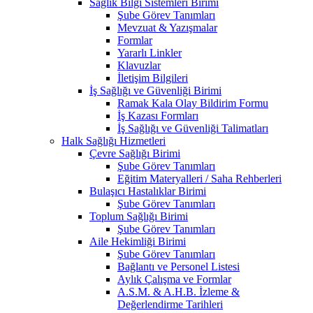
Sağlık Bilgi Sistemleri Birimi
Şube Görev Tanımları
Mevzuat & Yazışmalar
Formlar
Yararlı Linkler
Klavuzlar
İletişim Bilgileri
İş Sağlığı ve Güvenliği Birimi
Ramak Kala Olay Bildirim Formu
İş Kazası Formları
İş Sağlığı ve Güvenliği Talimatları
Halk Sağlığı Hizmetleri
Çevre Sağlığı Birimi
Şube Görev Tanımları
Eğitim Materyalleri / Saha Rehberleri
Bulaşıcı Hastalıklar Birimi
Şube Görev Tanımları
Toplum Sağlığı Birimi
Şube Görev Tanımları
Aile Hekimliği Birimi
Şube Görev Tanımları
Bağlantı ve Personel Listesi
Aylık Çalışma ve Formlar
A.S.M. & A.H.B. İzleme &
Değerlendirme Tarihleri