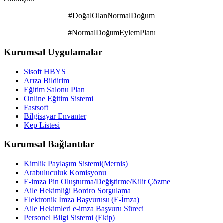
#DoğalOlanNormalDoğum
#NormalDoğumEylemPlanı
Kurumsal Uygulamalar
Sisoft HBYS
Arıza Bildirim
Eğitim Salonu Plan
Online Eğitim Sistemi
Fastsoft
Bilgisayar Envanter
Kep Listesi
Kurumsal Bağlantılar
Kimlik Paylaşım Sistemi(Mernis)
Arabuluculuk Komisyonu
E-imza Pin Oluşturma/Değiştirme/Kilit Çözme
Aile Hekimliği Bordro Sorgulama
Elektronik İmza Başvurusu (E-İmza)
Aile Hekimleri e-imza Başvuru Süreci
Personel Bilgi Sistemi (Ekip)