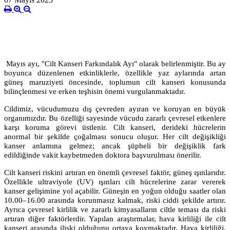
Mayıs ayı, "Cilt Kanseri Farkındalık Ayı" olarak belirlenmiştir. Bu ay
boyunca düzenlenen etkinliklerle, özellikle yaz aylarında artan
güneş maruziyeti öncesinde, toplumun cilt kanseri konusunda
bilinçlenmesi ve erken teşhisin önemi vurgulanmaktadır.
Cildimiz, vücudumuzu dış çevreden ayıran ve koruyan en büyük
organımızdır. Bu özelliği sayesinde vücudu zararlı çevresel etkenlere
karşı koruma görevi üstlenir. Cilt kanseri, derideki hücrelerin
anormal bir şekilde çoğalması sonucu oluşur. Her cilt değişikliği
kanser anlamına gelmez; ancak şüpheli bir değişiklik fark
edildiğinde vakit kaybetmeden doktora başvurulması önerilir.
Cilt kanseri riskini artıran en önemli çevresel faktör, güneş ışınlarıdır.
Özellikle ultraviyole (UV) ışınları cilt hücrelerine zarar vererek
kanser gelişimine yol açabilir. Güneşin en yoğun olduğu saatler olan
10.00–16.00 arasında korunmasız kalmak, riski ciddi şekilde artırır.
Ayrıca çevresel kirlilik ve zararlı kimyasalların ciltle teması da riski
artıran diğer faktörlerdir. Yapılan araştırmalar, hava kirliliği ile cilt
kanseri arasında ilişki olduğunu ortaya koymaktadır. Hava kirliliği,