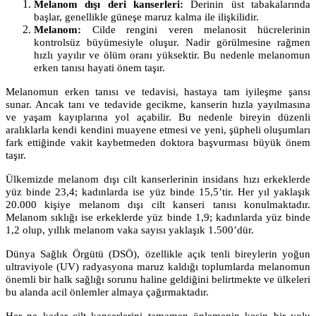
Melanom dışı deri kanserleri:
Derinin üst tabakalarında
başlar, genellikle güneşe maruz kalma ile ilişkilidir.
Melanom:
Cilde rengini veren melanosit hücrelerinin
kontrolsüz büyümesiyle oluşur. Nadir görülmesine rağmen
hızlı yayılır ve ölüm oranı yüksektir. Bu nedenle melanomun
erken tanısı hayati önem taşır.
Melanomun erken tanısı ve tedavisi, hastaya tam iyileşme şansı
sunar. Ancak tanı ve tedavide gecikme, kanserin hızla yayılmasına
ve yaşam kayıplarına yol açabilir. Bu nedenle bireyin düzenli
aralıklarla kendi kendini muayene etmesi ve yeni, şüpheli oluşumları
fark ettiğinde vakit kaybetmeden doktora başvurması büyük önem
taşır.
Ülkemizde melanom dışı cilt kanserlerinin insidans hızı erkeklerde
yüz binde 23,4; kadınlarda ise yüz binde 15,5’tir. Her yıl yaklaşık
20.000 kişiye melanom dışı cilt kanseri tanısı konulmaktadır.
Melanom sıklığı ise erkeklerde yüz binde 1,9; kadınlarda yüz binde
1,2 olup, yıllık melanom vaka sayısı yaklaşık 1.500’dür.
Dünya Sağlık Örgütü (DSÖ), özellikle açık tenli bireylerin yoğun
ultraviyole (UV) radyasyona maruz kaldığı toplumlarda melanomun
önemli bir halk sağlığı sorunu haline geldiğini belirtmekte ve ülkeleri
bu alanda acil önlemler almaya çağırmaktadır.