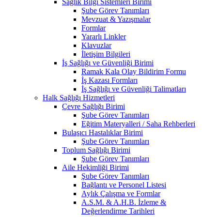
Sağlık Bilgi Sistemleri Birimi
Şube Görev Tanımları
Mevzuat & Yazışmalar
Formlar
Yararlı Linkler
Klavuzlar
İletişim Bilgileri
İş Sağlığı ve Güvenliği Birimi
Ramak Kala Olay Bildirim Formu
İş Kazası Formları
İş Sağlığı ve Güvenliği Talimatları
Halk Sağlığı Hizmetleri
Çevre Sağlığı Birimi
Şube Görev Tanımları
Eğitim Materyalleri / Saha Rehberleri
Bulaşıcı Hastalıklar Birimi
Şube Görev Tanımları
Toplum Sağlığı Birimi
Şube Görev Tanımları
Aile Hekimliği Birimi
Şube Görev Tanımları
Bağlantı ve Personel Listesi
Aylık Çalışma ve Formlar
A.S.M. & A.H.B. İzleme &
Değerlendirme Tarihleri