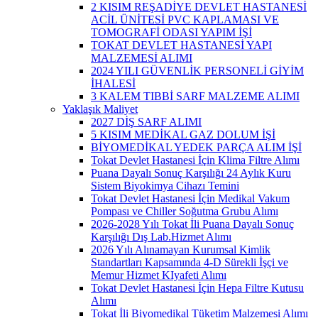
2 KISIM REŞADİYE DEVLET HASTANESİ
ACİL ÜNİTESİ PVC KAPLAMASI VE
TOMOGRAFİ ODASI YAPIM İŞİ
TOKAT DEVLET HASTANESİ YAPI
MALZEMESİ ALIMI
2024 YILI GÜVENLİK PERSONELİ GİYİM
İHALESİ
3 KALEM TIBBİ SARF MALZEME ALIMI
Yaklaşık Maliyet
2027 DİŞ SARF ALIMI
5 KISIM MEDİKAL GAZ DOLUM İŞİ
BİYOMEDİKAL YEDEK PARÇA ALIM İŞİ
Tokat Devlet Hastanesi İçin Klima Filtre Alımı
Puana Dayalı Sonuç Karşılığı 24 Aylık Kuru
Sistem Biyokimya Cihazı Temini
Tokat Devlet Hastanesi İçin Medikal Vakum
Pompası ve Chiller Soğutma Grubu Alımı
2026-2028 Yılı Tokat İli Puana Dayalı Sonuç
Karşılığı Dış Lab.Hizmet Alımı
2026 Yılı Alınamayan Kurumsal Kimlik
Standartları Kapsamında 4-D Sürekli İşçi ve
Memur Hizmet KIyafeti Alımı
Tokat Devlet Hastanesi İçin Hepa Filtre Kutusu
Alımı
Tokat İli Biyomedikal Tüketim Malzemesi Alımı