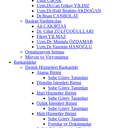
Uğur ÇIRAK
Uzm.Dr.Can Gökay YILDIZ
Uzm.Dr.Halil İbrahim AKDOĞAN
Dr.İhsan CANBOLAT
Başkan Yardımcıları
Ali ÇAKIRTAŞ
Dr. Cihat ZÜLFÜOĞULLARI
Fikret YILMAZ
Uzm.Dr. Mustafa ÖZDAMAR
Uzm.Dr.Yasemin HANOĞLU
Organizasyon Şeması
Misyon ve Vizyonumuz
Başkanlıklar
Destek Hizmetleri Başkanlığı
Atama Birimi
Şube Görev Tanımları
Disipilin İşlemleri Birimi
Şube Görev Tanımları
İdari Hizmetler Birimi
Şube Görev Tanımları
Özlük İşlemleri Birimi
Şube Görev Tanımları
Mali Hizmetler Birimi
Şube Görev Tanımları
Formlar ve Dokümanlar