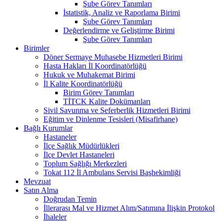
Şube Görev Tanımları
İstatistik, Analiz ve Raporlama Birimi
Şube Görev Tanımları
Değerlendirme ve Geliştirme Birimi
Şube Görev Tanımları
Birimler
Döner Sermaye Muhasebe Hizmetleri Birimi
Hasta Hakları İl Koordinatörlüğü
Hukuk ve Muhakemat Birimi
İl Kalite Koordinatörlüğü
Birim Görev Tanımları
TİTCK Kalite Dokümanları
Sivil Savunma ve Seferberlik Hizmetleri Birimi
Eğitim ve Dinlenme Tesisleri (Misafirhane)
Bağlı Kurumlar
Hastaneler
İlçe Sağlık Müdürlükleri
İlçe Devlet Hastaneleri
Toplum Sağlığı Merkezleri
Tokat 112 İl Ambulans Servisi Başhekimliği
Mevzuat
Satın Alma
Doğrudan Temin
İllerarası Mal ve Hizmet Alım/Satımına İlişkin Protokol
İhaleler