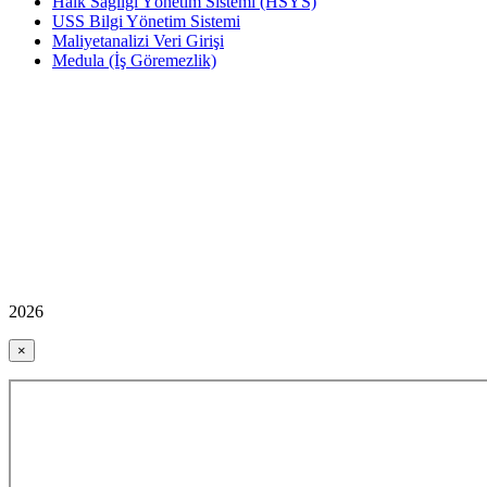
Halk Sağlığı Yönetim Sistemi (HSYS)
USS Bilgi Yönetim Sistemi
Maliyetanalizi Veri Girişi
Medula (İş Göremezlik)
2026
×