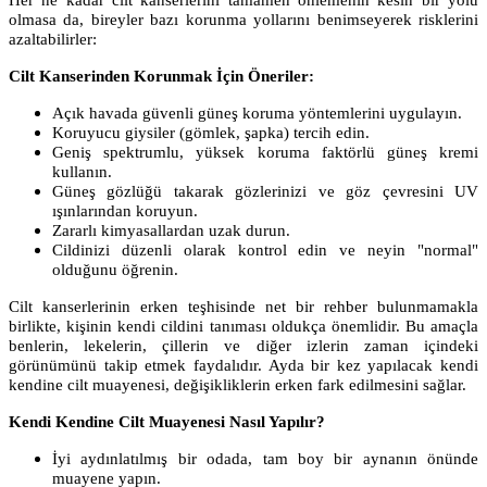
Her ne kadar cilt kanserlerini tamamen önlemenin kesin bir yolu
olmasa da, bireyler bazı korunma yollarını benimseyerek risklerini
azaltabilirler:
Cilt Kanserinden Korunmak İçin Öneriler:
Açık havada güvenli güneş koruma yöntemlerini uygulayın.
Koruyucu giysiler (gömlek, şapka) tercih edin.
Geniş spektrumlu, yüksek koruma faktörlü güneş kremi
kullanın.
Güneş gözlüğü takarak gözlerinizi ve göz çevresini UV
ışınlarından koruyun.
Zararlı kimyasallardan uzak durun.
Cildinizi düzenli olarak kontrol edin ve neyin "normal"
olduğunu öğrenin.
Cilt kanserlerinin erken teşhisinde net bir rehber bulunmamakla
birlikte, kişinin kendi cildini tanıması oldukça önemlidir. Bu amaçla
benlerin, lekelerin, çillerin ve diğer izlerin zaman içindeki
görünümünü takip etmek faydalıdır. Ayda bir kez yapılacak kendi
kendine cilt muayenesi, değişikliklerin erken fark edilmesini sağlar.
Kendi Kendine Cilt Muayenesi Nasıl Yapılır?
İyi aydınlatılmış bir odada, tam boy bir aynanın önünde
muayene yapın.