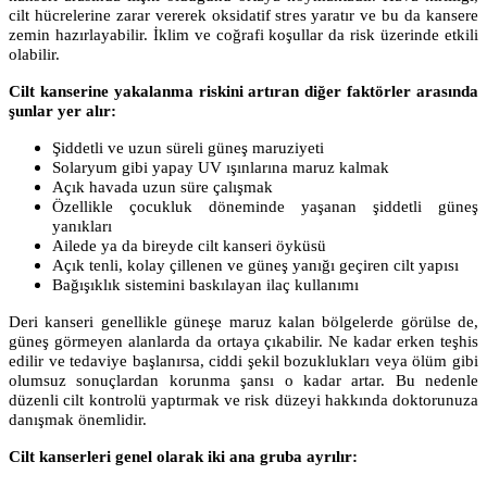
cilt hücrelerine zarar vererek oksidatif stres yaratır ve bu da kansere
zemin hazırlayabilir. İklim ve coğrafi koşullar da risk üzerinde etkili
olabilir.
Cilt kanserine yakalanma riskini artıran diğer faktörler arasında
şunlar yer alır:
Şiddetli ve uzun süreli güneş maruziyeti
Solaryum gibi yapay UV ışınlarına maruz kalmak
Açık havada uzun süre çalışmak
Özellikle çocukluk döneminde yaşanan şiddetli güneş
yanıkları
Ailede ya da bireyde cilt kanseri öyküsü
Açık tenli, kolay çillenen ve güneş yanığı geçiren cilt yapısı
Bağışıklık sistemini baskılayan ilaç kullanımı
Deri kanseri genellikle güneşe maruz kalan bölgelerde görülse de,
güneş görmeyen alanlarda da ortaya çıkabilir. Ne kadar erken teşhis
edilir ve tedaviye başlanırsa, ciddi şekil bozuklukları veya ölüm gibi
olumsuz sonuçlardan korunma şansı o kadar artar. Bu nedenle
düzenli cilt kontrolü yaptırmak ve risk düzeyi hakkında doktorunuza
danışmak önemlidir.
Cilt kanserleri genel olarak iki ana gruba ayrılır: