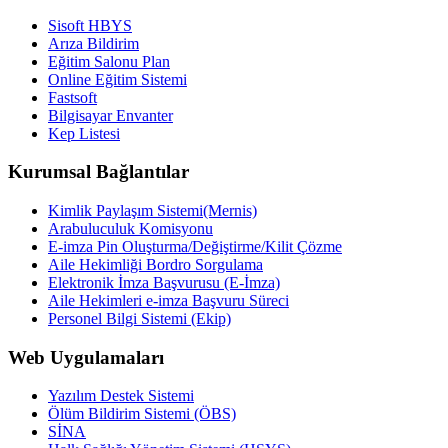
Sisoft HBYS
Arıza Bildirim
Eğitim Salonu Plan
Online Eğitim Sistemi
Fastsoft
Bilgisayar Envanter
Kep Listesi
Kurumsal Bağlantılar
Kimlik Paylaşım Sistemi(Mernis)
Arabuluculuk Komisyonu
E-imza Pin Oluşturma/Değiştirme/Kilit Çözme
Aile Hekimliği Bordro Sorgulama
Elektronik İmza Başvurusu (E-İmza)
Aile Hekimleri e-imza Başvuru Süreci
Personel Bilgi Sistemi (Ekip)
Web Uygulamaları
Yazılım Destek Sistemi
Ölüm Bildirim Sistemi (ÖBS)
SİNA