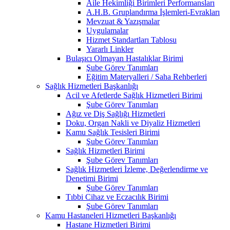
Aile Hekimliği Birimleri Performansları
A.H.B. Gruplandırma İşlemleri-Evrakları
Mevzuat & Yazışmalar
Uygulamalar
Hizmet Standartları Tablosu
Yararlı Linkler
Bulaşıcı Olmayan Hastalıklar Birimi
Şube Görev Tanımları
Eğitim Materyalleri / Saha Rehberleri
Sağlık Hizmetleri Başkanlığı
Acil ve Afetlerde Sağlık Hizmetleri Birimi
Şube Görev Tanımları
Ağız ve Diş Sağlığı Hizmetleri
Doku, Organ Nakli ve Diyaliz Hizmetleri
Kamu Sağlık Tesisleri Birimi
Şube Görev Tanımları
Sağlık Hizmetleri Birimi
Şube Görev Tanımları
Sağlık Hizmetleri İzleme, Değerlendirme ve
Denetimi Birimi
Şube Görev Tanımları
Tıbbi Cihaz ve Eczacılık Birimi
Şube Görev Tanımları
Kamu Hastaneleri Hizmetleri Başkanlığı
Hastane Hizmetleri Birimi