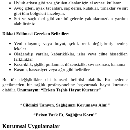
Uyluk arkası gibi zor görülen alanlar için el aynası kullanın.
Avuç içleri, ayak tabanları, saç derisi, kulaklar, tırnaklar ve sırt
gibi tüm bölgeleri inceleyin.
Sırt ve saçlı deri gibi zor bölgelerde yakınlarınızdan yardım
alabilirsiniz.
Dikkat Edilmesi Gereken Belirtiler:
Yeni oluşmuş veya boyut, şekil, renk değiştirmiş benler,
lekeler
Olağandışı yaralar, kabarıklıklar, izler veya ciltte hissedilen
farklılıklar
Kızarıklık, şişlik, pullanma, düzensizlik, sıvı sızması, kanama
Kaşıntı, hassasiyet veya ağrı gibi belirtiler
Bu tür değişiklikler cilt kanseri belirtisi olabilir. Bu nedenle
gecikmeden bir sağlık profesyoneline başvurmak hayat kurtarıcı
olabilir.
Unutmayın:
“Erken Teşhis Hayat Kurtarır”
“Cildinizi Tanıyın, Sağlığınızı Korumaya Alın!”
“Erken Fark Et, Sağlığını Koru!”
Kurumsal Uygulamalar