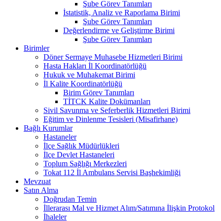
Şube Görev Tanımları
İstatistik, Analiz ve Raporlama Birimi
Şube Görev Tanımları
Değerlendirme ve Geliştirme Birimi
Şube Görev Tanımları
Birimler
Döner Sermaye Muhasebe Hizmetleri Birimi
Hasta Hakları İl Koordinatörlüğü
Hukuk ve Muhakemat Birimi
İl Kalite Koordinatörlüğü
Birim Görev Tanımları
TİTCK Kalite Dokümanları
Sivil Savunma ve Seferberlik Hizmetleri Birimi
Eğitim ve Dinlenme Tesisleri (Misafirhane)
Bağlı Kurumlar
Hastaneler
İlçe Sağlık Müdürlükleri
İlçe Devlet Hastaneleri
Toplum Sağlığı Merkezleri
Tokat 112 İl Ambulans Servisi Başhekimliği
Mevzuat
Satın Alma
Doğrudan Temin
İllerarası Mal ve Hizmet Alım/Satımına İlişkin Protokol
İhaleler