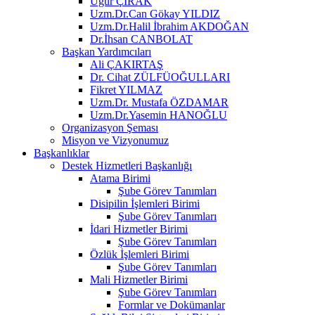
Uğur ÇIRAK
Uzm.Dr.Can Gökay YILDIZ
Uzm.Dr.Halil İbrahim AKDOĞAN
Dr.İhsan CANBOLAT
Başkan Yardımcıları
Ali ÇAKIRTAŞ
Dr. Cihat ZÜLFÜOĞULLARI
Fikret YILMAZ
Uzm.Dr. Mustafa ÖZDAMAR
Uzm.Dr.Yasemin HANOĞLU
Organizasyon Şeması
Misyon ve Vizyonumuz
Başkanlıklar
Destek Hizmetleri Başkanlığı
Atama Birimi
Şube Görev Tanımları
Disipilin İşlemleri Birimi
Şube Görev Tanımları
İdari Hizmetler Birimi
Şube Görev Tanımları
Özlük İşlemleri Birimi
Şube Görev Tanımları
Mali Hizmetler Birimi
Şube Görev Tanımları
Formlar ve Dokümanlar