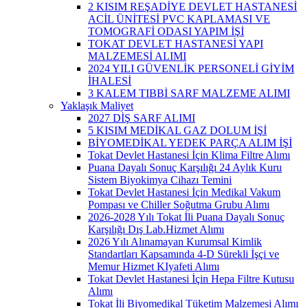
2 KISIM REŞADİYE DEVLET HASTANESİ
ACİL ÜNİTESİ PVC KAPLAMASI VE
TOMOGRAFİ ODASI YAPIM İŞİ
TOKAT DEVLET HASTANESİ YAPI
MALZEMESİ ALIMI
2024 YILI GÜVENLİK PERSONELİ GİYİM
İHALESİ
3 KALEM TIBBİ SARF MALZEME ALIMI
Yaklaşık Maliyet
2027 DİŞ SARF ALIMI
5 KISIM MEDİKAL GAZ DOLUM İŞİ
BİYOMEDİKAL YEDEK PARÇA ALIM İŞİ
Tokat Devlet Hastanesi İçin Klima Filtre Alımı
Puana Dayalı Sonuç Karşılığı 24 Aylık Kuru
Sistem Biyokimya Cihazı Temini
Tokat Devlet Hastanesi İçin Medikal Vakum
Pompası ve Chiller Soğutma Grubu Alımı
2026-2028 Yılı Tokat İli Puana Dayalı Sonuç
Karşılığı Dış Lab.Hizmet Alımı
2026 Yılı Alınamayan Kurumsal Kimlik
Standartları Kapsamında 4-D Sürekli İşçi ve
Memur Hizmet KIyafeti Alımı
Tokat Devlet Hastanesi İçin Hepa Filtre Kutusu
Alımı
Tokat İli Biyomedikal Tüketim Malzemesi Alımı