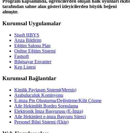
Program kapsamında, öğrencilerden oluşan halk oyunları ekibi
tarafından sahne alan gösteri izleyicilerden büyük beğeni
almıştır.
Kurumsal Uygulamalar
Sisoft HBYS
Arıza Bildirim
Eğitim Salonu Plan
Online Eğitim Sistemi
Fastsoft
Bilgisayar Envanter
Kep Listesi
Kurumsal Bağlantılar
Kimlik Paylaşım Sistemi(Mernis)
Arabuluculuk Komisyonu
E-imza Pin Oluşturma/Değiştirme/Kilit Çözme
Aile Hekimliği Bordro Sorgulama
Elektronik İmza Başvurusu (E-İmza)
Aile Hekimleri e-imza Başvuru Süreci
Personel Bilgi Sistemi (Ekip)