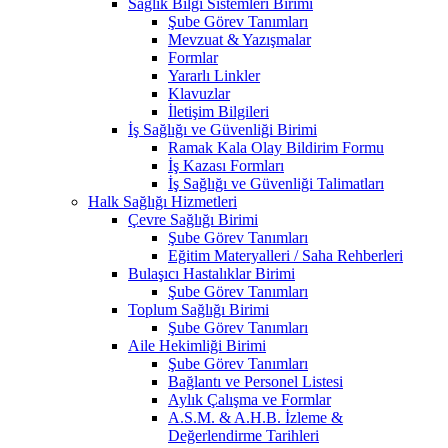
Sağlık Bilgi Sistemleri Birimi
Şube Görev Tanımları
Mevzuat & Yazışmalar
Formlar
Yararlı Linkler
Klavuzlar
İletişim Bilgileri
İş Sağlığı ve Güvenliği Birimi
Ramak Kala Olay Bildirim Formu
İş Kazası Formları
İş Sağlığı ve Güvenliği Talimatları
Halk Sağlığı Hizmetleri
Çevre Sağlığı Birimi
Şube Görev Tanımları
Eğitim Materyalleri / Saha Rehberleri
Bulaşıcı Hastalıklar Birimi
Şube Görev Tanımları
Toplum Sağlığı Birimi
Şube Görev Tanımları
Aile Hekimliği Birimi
Şube Görev Tanımları
Bağlantı ve Personel Listesi
Aylık Çalışma ve Formlar
A.S.M. & A.H.B. İzleme &
Değerlendirme Tarihleri