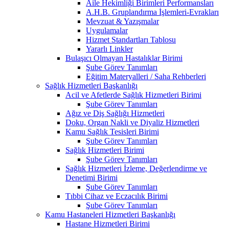
Aile Hekimliği Birimleri Performansları
A.H.B. Gruplandırma İşlemleri-Evrakları
Mevzuat & Yazışmalar
Uygulamalar
Hizmet Standartları Tablosu
Yararlı Linkler
Bulaşıcı Olmayan Hastalıklar Birimi
Şube Görev Tanımları
Eğitim Materyalleri / Saha Rehberleri
Sağlık Hizmetleri Başkanlığı
Acil ve Afetlerde Sağlık Hizmetleri Birimi
Şube Görev Tanımları
Ağız ve Diş Sağlığı Hizmetleri
Doku, Organ Nakli ve Diyaliz Hizmetleri
Kamu Sağlık Tesisleri Birimi
Şube Görev Tanımları
Sağlık Hizmetleri Birimi
Şube Görev Tanımları
Sağlık Hizmetleri İzleme, Değerlendirme ve
Denetimi Birimi
Şube Görev Tanımları
Tıbbi Cihaz ve Eczacılık Birimi
Şube Görev Tanımları
Kamu Hastaneleri Hizmetleri Başkanlığı
Hastane Hizmetleri Birimi