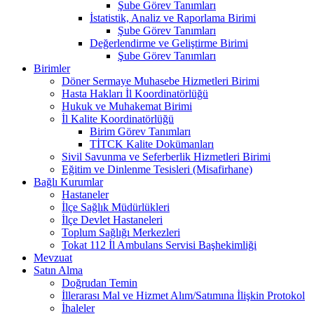
Şube Görev Tanımları
İstatistik, Analiz ve Raporlama Birimi
Şube Görev Tanımları
Değerlendirme ve Geliştirme Birimi
Şube Görev Tanımları
Birimler
Döner Sermaye Muhasebe Hizmetleri Birimi
Hasta Hakları İl Koordinatörlüğü
Hukuk ve Muhakemat Birimi
İl Kalite Koordinatörlüğü
Birim Görev Tanımları
TİTCK Kalite Dokümanları
Sivil Savunma ve Seferberlik Hizmetleri Birimi
Eğitim ve Dinlenme Tesisleri (Misafirhane)
Bağlı Kurumlar
Hastaneler
İlçe Sağlık Müdürlükleri
İlçe Devlet Hastaneleri
Toplum Sağlığı Merkezleri
Tokat 112 İl Ambulans Servisi Başhekimliği
Mevzuat
Satın Alma
Doğrudan Temin
İllerarası Mal ve Hizmet Alım/Satımına İlişkin Protokol
İhaleler