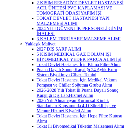
2 KISIM REŞADİYE DEVLET HASTANESİ
ACİL ÜNİTESİ PVC KAPLAMASI VE
TOMOGRAFİ ODASI YAPIM İŞİ
TOKAT DEVLET HASTANESİ YAPI
MALZEMESİ ALIMI
2024 YILI GÜVENLİK PERSONELİ GİYİM
İHALESİ
3 KALEM TIBBİ SARF MALZEME ALIMI
Yaklaşık Maliyet
2027 DİŞ SARF ALIMI
5 KISIM MEDİKAL GAZ DOLUM İŞİ
BİYOMEDİKAL YEDEK PARÇA ALIM İŞİ
Tokat Devlet Hastanesi İçin Klima Filtre Alımı
Puana Dayalı Sonuç Karşılığı 24 Aylık Kuru
Sistem Biyokimya Cihazı Temini
Tokat Devlet Hastanesi İçin Medikal Vakum
Pompası ve Chiller Soğutma Grubu Alımı
2026-2028 Yılı Tokat İli Puana Dayalı Sonuç
Karşılığı Dış Lab.Hizmet Alımı
2026 Yılı Alınamayan Kurumsal Kimlik
Standartları Kapsamında 4-D Sürekli İşçi ve
Memur Hizmet KIyafeti Alımı
Tokat Devlet Hastanesi İçin Hepa Filtre Kutusu
Alımı
Tokat İli Biyomedikal Tüketim Malzemesi Alımı