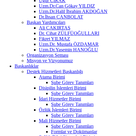
Uğur ÇIRAK
Uzm.Dr.Can Gökay YILDIZ
Uzm.Dr.Halil İbrahim AKDOĞAN
Dr.İhsan CANBOLAT
Başkan Yardımcıları
Ali ÇAKIRTAŞ
Dr. Cihat ZÜLFÜOĞULLARI
Fikret YILMAZ
Uzm.Dr. Mustafa ÖZDAMAR
Uzm.Dr.Yasemin HANOĞLU
Organizasyon Şeması
Misyon ve Vizyonumuz
Başkanlıklar
Destek Hizmetleri Başkanlığı
Atama Birimi
Şube Görev Tanımları
Disipilin İşlemleri Birimi
Şube Görev Tanımları
İdari Hizmetler Birimi
Şube Görev Tanımları
Özlük İşlemleri Birimi
Şube Görev Tanımları
Mali Hizmetler Birimi
Şube Görev Tanımları
Formlar ve Dokümanlar