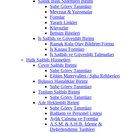
Sağlık Bilgi Sistemleri Birimi
Şube Görev Tanımları
Mevzuat & Yazışmalar
Formlar
Yararlı Linkler
Klavuzlar
İletişim Bilgileri
İş Sağlığı ve Güvenliği Birimi
Ramak Kala Olay Bildirim Formu
İş Kazası Formları
İş Sağlığı ve Güvenliği Talimatları
Halk Sağlığı Hizmetleri
Çevre Sağlığı Birimi
Şube Görev Tanımları
Eğitim Materyalleri / Saha Rehberleri
Bulaşıcı Hastalıklar Birimi
Şube Görev Tanımları
Toplum Sağlığı Birimi
Şube Görev Tanımları
Aile Hekimliği Birimi
Şube Görev Tanımları
Bağlantı ve Personel Listesi
Aylık Çalışma ve Formlar
A.S.M. & A.H.B. İzleme &
Değerlendirme Tarihleri