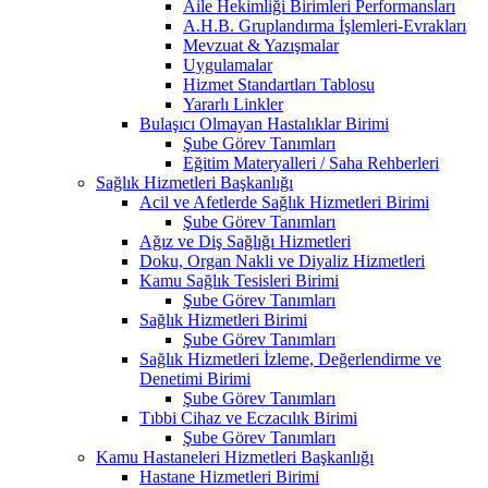
Aile Hekimliği Birimleri Performansları
A.H.B. Gruplandırma İşlemleri-Evrakları
Mevzuat & Yazışmalar
Uygulamalar
Hizmet Standartları Tablosu
Yararlı Linkler
Bulaşıcı Olmayan Hastalıklar Birimi
Şube Görev Tanımları
Eğitim Materyalleri / Saha Rehberleri
Sağlık Hizmetleri Başkanlığı
Acil ve Afetlerde Sağlık Hizmetleri Birimi
Şube Görev Tanımları
Ağız ve Diş Sağlığı Hizmetleri
Doku, Organ Nakli ve Diyaliz Hizmetleri
Kamu Sağlık Tesisleri Birimi
Şube Görev Tanımları
Sağlık Hizmetleri Birimi
Şube Görev Tanımları
Sağlık Hizmetleri İzleme, Değerlendirme ve
Denetimi Birimi
Şube Görev Tanımları
Tıbbi Cihaz ve Eczacılık Birimi
Şube Görev Tanımları
Kamu Hastaneleri Hizmetleri Başkanlığı
Hastane Hizmetleri Birimi