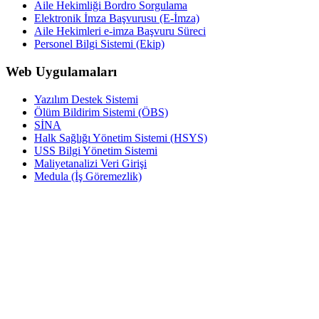
Aile Hekimliği Bordro Sorgulama
Elektronik İmza Başvurusu (E-İmza)
Aile Hekimleri e-imza Başvuru Süreci
Personel Bilgi Sistemi (Ekip)
Web Uygulamaları
Yazılım Destek Sistemi
Ölüm Bildirim Sistemi (ÖBS)
SİNA
Halk Sağlığı Yönetim Sistemi (HSYS)
USS Bilgi Yönetim Sistemi
Maliyetanalizi Veri Girişi
Medula (İş Göremezlik)