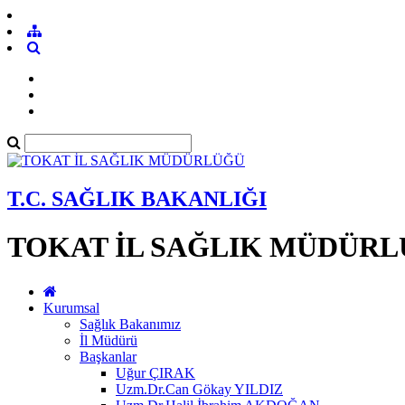
T.C. SAĞLIK BAKANLIĞI
TOKAT İL SAĞLIK MÜDÜR
Kurumsal
Sağlık Bakanımız
İl Müdürü
Başkanlar
Uğur ÇIRAK
Uzm.Dr.Can Gökay YILDIZ