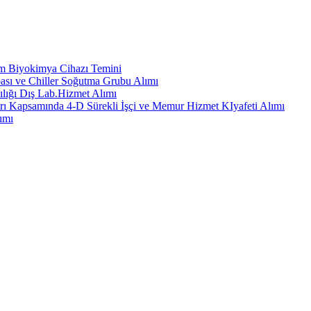
em Biyokimya Cihazı Temini
ası ve Chiller Soğutma Grubu Alımı
ılığı Dış Lab.Hizmet Alımı
rı Kapsamında 4-D Sürekli İşçi ve Memur Hizmet KIyafeti Alımı
ımı