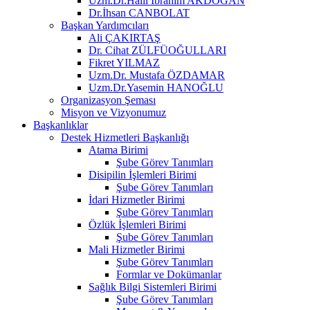
Uzm.Dr.Halil İbrahim AKDOĞAN
Dr.İhsan CANBOLAT
Başkan Yardımcıları
Ali ÇAKIRTAŞ
Dr. Cihat ZÜLFÜOĞULLARI
Fikret YILMAZ
Uzm.Dr. Mustafa ÖZDAMAR
Uzm.Dr.Yasemin HANOĞLU
Organizasyon Şeması
Misyon ve Vizyonumuz
Başkanlıklar
Destek Hizmetleri Başkanlığı
Atama Birimi
Şube Görev Tanımları
Disipilin İşlemleri Birimi
Şube Görev Tanımları
İdari Hizmetler Birimi
Şube Görev Tanımları
Özlük İşlemleri Birimi
Şube Görev Tanımları
Mali Hizmetler Birimi
Şube Görev Tanımları
Formlar ve Dokümanlar
Sağlık Bilgi Sistemleri Birimi
Şube Görev Tanımları