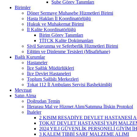
Şube Görev Tanımları
Birimler
Döner Sermaye Muhasebe Hizmetleri Birimi
Hasta Hakları İl Koordinatörlüğü
Hukuk ve Muhakemat Birimi
İl Kalite Koordinatörlüğü
Birim Görev Tanımları
TİTCK Kalite Dokümanları
Sivil Savunma ve Seferberlik Hizmetleri Birimi
Eğitim ve Dinlenme Tesisleri (Misafirhane)
Bağlı Kurumlar
Hastaneler
İlçe Sağlık Müdürlükleri
İlçe Devlet Hastaneleri
Toplum Sağlığı Merkezleri
Tokat 112 İl Ambulans Servisi Başhekimliği
Mevzuat
Satın Alma
Doğrudan Temin
İllerarası Mal ve Hizmet Alım/Satımına İlişkin Protokol
İhaleler
2 KISIM REŞADİYE DEVLET HASTANESİ A
TOKAT DEVLET HASTANESİ YAPI MALZEM
2024 YILI GÜVENLİK PERSONELİ GİYİM İ
3 KALEM TIBBİ SARF MALZEME ALIMI