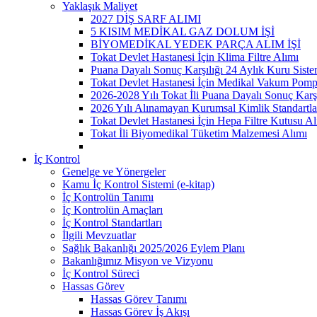
Yaklaşık Maliyet
2027 DİŞ SARF ALIMI
5 KISIM MEDİKAL GAZ DOLUM İŞİ
BİYOMEDİKAL YEDEK PARÇA ALIM İŞİ
Tokat Devlet Hastanesi İçin Klima Filtre Alımı
Puana Dayalı Sonuç Karşılığı 24 Aylık Kuru Sist
Tokat Devlet Hastanesi İçin Medikal Vakum Pomp
2026-2028 Yılı Tokat İli Puana Dayalı Sonuç Karş
2026 Yılı Alınamayan Kurumsal Kimlik Standartla
Tokat Devlet Hastanesi İçin Hepa Filtre Kutusu Al
Tokat İli Biyomedikal Tüketim Malzemesi Alımı
İç Kontrol
Genelge ve Yönergeler
Kamu İç Kontrol Sistemi (e-kitap)
İç Kontrolün Tanımı
İç Kontrolün Amaçları
İç Kontrol Standartları
İlgili Mevzuatlar
Sağlık Bakanlığı 2025/2026 Eylem Planı
Bakanlığımız Misyon ve Vizyonu
İç Kontrol Süreci
Hassas Görev
Hassas Görev Tanımı
Hassas Görev İş Akışı