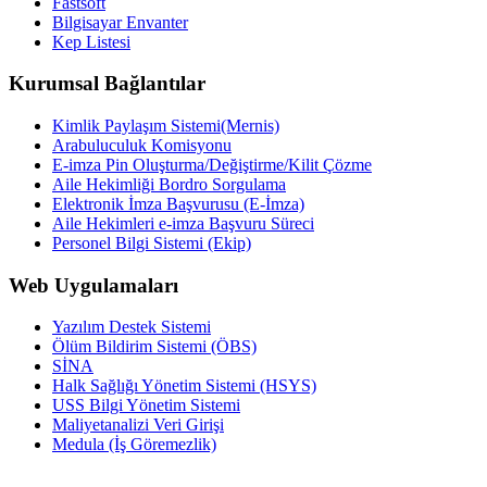
Fastsoft
Bilgisayar Envanter
Kep Listesi
Kurumsal Bağlantılar
Kimlik Paylaşım Sistemi(Mernis)
Arabuluculuk Komisyonu
E-imza Pin Oluşturma/Değiştirme/Kilit Çözme
Aile Hekimliği Bordro Sorgulama
Elektronik İmza Başvurusu (E-İmza)
Aile Hekimleri e-imza Başvuru Süreci
Personel Bilgi Sistemi (Ekip)
Web Uygulamaları
Yazılım Destek Sistemi
Ölüm Bildirim Sistemi (ÖBS)
SİNA
Halk Sağlığı Yönetim Sistemi (HSYS)
USS Bilgi Yönetim Sistemi
Maliyetanalizi Veri Girişi
Medula (İş Göremezlik)