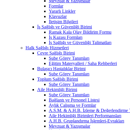
Mevzuat & Yazışmalar
Formlar
Yararlı Linkler
Klavuzlar
İletişim Bilgileri
İş Sağlığı ve Güvenliği Birimi
Ramak Kala Olay Bildirim Formu
İş Kazası Formları
İş Sağlığı ve Güvenliği Talimatları
Halk Sağlığı Hizmetleri
Çevre Sağlığı Birimi
Şube Görev Tanımları
Eğitim Materyalleri / Saha Rehberleri
Bulaşıcı Hastalıklar Birimi
Şube Görev Tanımları
Toplum Sağlığı Birimi
Şube Görev Tanımları
Aile Hekimliği Birimi
Şube Görev Tanımları
Bağlantı ve Personel Listesi
Aylık Çalışma ve Formlar
A.S.M. & A.H.B. İzleme & Değerlendirme T
Aile Hekimliği Birimleri Performansları
A.H.B. Gruplandırma İşlemleri-Evrakları
Mevzuat & Yazışmalar