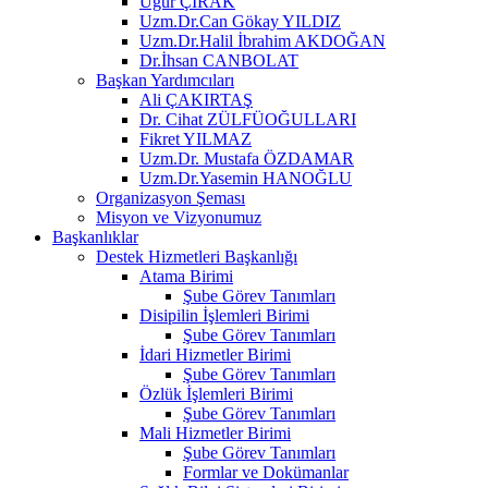
Uğur ÇIRAK
Uzm.Dr.Can Gökay YILDIZ
Uzm.Dr.Halil İbrahim AKDOĞAN
Dr.İhsan CANBOLAT
Başkan Yardımcıları
Ali ÇAKIRTAŞ
Dr. Cihat ZÜLFÜOĞULLARI
Fikret YILMAZ
Uzm.Dr. Mustafa ÖZDAMAR
Uzm.Dr.Yasemin HANOĞLU
Organizasyon Şeması
Misyon ve Vizyonumuz
Başkanlıklar
Destek Hizmetleri Başkanlığı
Atama Birimi
Şube Görev Tanımları
Disipilin İşlemleri Birimi
Şube Görev Tanımları
İdari Hizmetler Birimi
Şube Görev Tanımları
Özlük İşlemleri Birimi
Şube Görev Tanımları
Mali Hizmetler Birimi
Şube Görev Tanımları
Formlar ve Dokümanlar