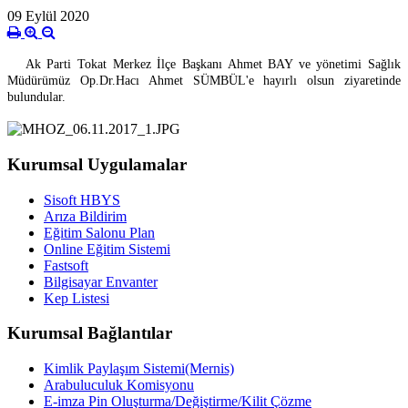
09 Eylül 2020
Ak Parti Tokat Merkez İlçe Başkanı Ahmet BAY ve yönetimi Sağlık
Müdürümüz Op.Dr.Hacı Ahmet SÜMBÜL'e hayırlı olsun ziyaretinde
bulundular.
Kurumsal Uygulamalar
Sisoft HBYS
Arıza Bildirim
Eğitim Salonu Plan
Online Eğitim Sistemi
Fastsoft
Bilgisayar Envanter
Kep Listesi
Kurumsal Bağlantılar
Kimlik Paylaşım Sistemi(Mernis)
Arabuluculuk Komisyonu
E-imza Pin Oluşturma/Değiştirme/Kilit Çözme