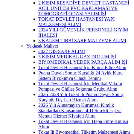
2 KISIM REŞADİYE DEVLET HASTANESİ
ACİL ÜNİTESİ PVC KAPLAMASI VE
TOMOGRAFİ ODASI YAPIM İŞİ
TOKAT DEVLET HASTANESİ YAPI
MALZEMESİ ALIMI
2024 YILI GÜVENLİK PERSONELİ GİYİM
İHALESİ
3 KALEM TIBBİ SARF MALZEME ALIMI
Yaklaşık Maliyet
2027 DİŞ SARF ALIMI
5 KISIM MEDİKAL GAZ DOLUM İŞİ
BİYOMEDİKAL YEDEK PARÇA ALIM İŞİ
Tokat Devlet Hastanesi İçin Klima Filtre Alımı
Puana Dayalı Sonuç Karşılığı 24 Aylık Kuru
Sistem Biyokimya Cihazı Temini
Tokat Devlet Hastanesi İçin Medikal Vakum
Pompası ve Chiller Soğutma Grubu Alımı
2026-2028 Yılı Tokat İli Puana Dayalı Sonuç
Karşılığı Dış Lab.Hizmet Alımı
2026 Yılı Alınamayan Kurumsal Kimlik
Standartları Kapsamında 4-D Sürekli İşçi ve
Memur Hizmet KIyafeti Alımı
Tokat Devlet Hastanesi İçin Hepa Filtre Kutusu
Alımı
Tokat İli Biyomedikal Tüketim Malzemesi Alımı