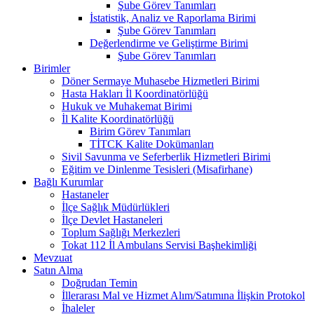
Şube Görev Tanımları
İstatistik, Analiz ve Raporlama Birimi
Şube Görev Tanımları
Değerlendirme ve Geliştirme Birimi
Şube Görev Tanımları
Birimler
Döner Sermaye Muhasebe Hizmetleri Birimi
Hasta Hakları İl Koordinatörlüğü
Hukuk ve Muhakemat Birimi
İl Kalite Koordinatörlüğü
Birim Görev Tanımları
TİTCK Kalite Dokümanları
Sivil Savunma ve Seferberlik Hizmetleri Birimi
Eğitim ve Dinlenme Tesisleri (Misafirhane)
Bağlı Kurumlar
Hastaneler
İlçe Sağlık Müdürlükleri
İlçe Devlet Hastaneleri
Toplum Sağlığı Merkezleri
Tokat 112 İl Ambulans Servisi Başhekimliği
Mevzuat
Satın Alma
Doğrudan Temin
İllerarası Mal ve Hizmet Alım/Satımına İlişkin Protokol
İhaleler