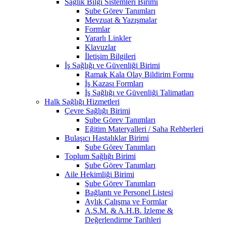
Sağlık Bilgi Sistemleri Birimi
Şube Görev Tanımları
Mevzuat & Yazışmalar
Formlar
Yararlı Linkler
Klavuzlar
İletişim Bilgileri
İş Sağlığı ve Güvenliği Birimi
Ramak Kala Olay Bildirim Formu
İş Kazası Formları
İş Sağlığı ve Güvenliği Talimatları
Halk Sağlığı Hizmetleri
Çevre Sağlığı Birimi
Şube Görev Tanımları
Eğitim Materyalleri / Saha Rehberleri
Bulaşıcı Hastalıklar Birimi
Şube Görev Tanımları
Toplum Sağlığı Birimi
Şube Görev Tanımları
Aile Hekimliği Birimi
Şube Görev Tanımları
Bağlantı ve Personel Listesi
Aylık Çalışma ve Formlar
A.S.M. & A.H.B. İzleme &
Değerlendirme Tarihleri