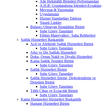
Aile Hekimliği Birimleri Performansları
A.H.B. Gruplandırma İşlemleri-Evrakları
Mevzuat & Yazışmalar
Uygulamalar
Hizmet Standartları Tablosu
Yararlı Linkler
Bulaşıcı Olmayan Hastalıklar Birimi
Şube Görev Tanımları
Eğitim Materyalleri / Saha Rehberleri
Sağlık Hizmetleri Başkanlığı
Acil ve Afetlerde Sağlık Hizmetleri Birimi
Şube Görev Tanımları
Ağız ve Diş Sağlığı Hizmetleri
Doku, Organ Nakli ve Diyaliz Hizmetleri
Kamu Sağlık Tesisleri Birimi
Şube Görev Tanımları
Sağlık Hizmetleri Birimi
Şube Görev Tanımları
Sağlık Hizmetleri İzleme, Değerlendirme ve
Denetimi Birimi
Şube Görev Tanımları
Tıbbi Cihaz ve Eczacılık Birimi
Şube Görev Tanımları
Kamu Hastaneleri Hizmetleri Başkanlığı
Hastane Hizmetleri Birimi