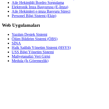
Aile Hekimliği Bordro Sorgulama
Elektronik İmza Başvurusu (E-İmza)
Aile Hekimleri e-imza Başvuru Süreci
Personel Bilgi Sistemi (Ekip)
Web Uygulamaları
Yazılım Destek Sistemi
Ölüm Bildirim Sistemi (ÖBS)
SİNA
Halk Sağlığı Yönetim Sistemi (HSYS)
USS Bilgi Yönetim Sistemi
Maliyetanalizi Veri Girişi
Medula (İş Göremezlik)