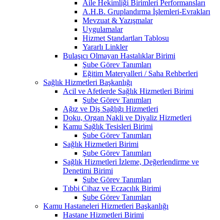
Aile Hekimliği Birimleri Performansları
A.H.B. Gruplandırma İşlemleri-Evrakları
Mevzuat & Yazışmalar
Uygulamalar
Hizmet Standartları Tablosu
Yararlı Linkler
Bulaşıcı Olmayan Hastalıklar Birimi
Şube Görev Tanımları
Eğitim Materyalleri / Saha Rehberleri
Sağlık Hizmetleri Başkanlığı
Acil ve Afetlerde Sağlık Hizmetleri Birimi
Şube Görev Tanımları
Ağız ve Diş Sağlığı Hizmetleri
Doku, Organ Nakli ve Diyaliz Hizmetleri
Kamu Sağlık Tesisleri Birimi
Şube Görev Tanımları
Sağlık Hizmetleri Birimi
Şube Görev Tanımları
Sağlık Hizmetleri İzleme, Değerlendirme ve
Denetimi Birimi
Şube Görev Tanımları
Tıbbi Cihaz ve Eczacılık Birimi
Şube Görev Tanımları
Kamu Hastaneleri Hizmetleri Başkanlığı
Hastane Hizmetleri Birimi