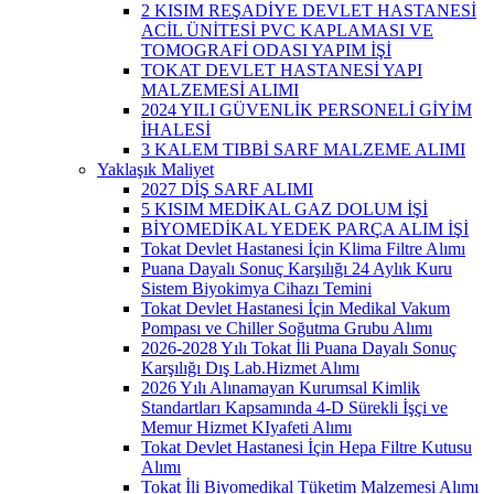
2 KISIM REŞADİYE DEVLET HASTANESİ
ACİL ÜNİTESİ PVC KAPLAMASI VE
TOMOGRAFİ ODASI YAPIM İŞİ
TOKAT DEVLET HASTANESİ YAPI
MALZEMESİ ALIMI
2024 YILI GÜVENLİK PERSONELİ GİYİM
İHALESİ
3 KALEM TIBBİ SARF MALZEME ALIMI
Yaklaşık Maliyet
2027 DİŞ SARF ALIMI
5 KISIM MEDİKAL GAZ DOLUM İŞİ
BİYOMEDİKAL YEDEK PARÇA ALIM İŞİ
Tokat Devlet Hastanesi İçin Klima Filtre Alımı
Puana Dayalı Sonuç Karşılığı 24 Aylık Kuru
Sistem Biyokimya Cihazı Temini
Tokat Devlet Hastanesi İçin Medikal Vakum
Pompası ve Chiller Soğutma Grubu Alımı
2026-2028 Yılı Tokat İli Puana Dayalı Sonuç
Karşılığı Dış Lab.Hizmet Alımı
2026 Yılı Alınamayan Kurumsal Kimlik
Standartları Kapsamında 4-D Sürekli İşçi ve
Memur Hizmet KIyafeti Alımı
Tokat Devlet Hastanesi İçin Hepa Filtre Kutusu
Alımı
Tokat İli Biyomedikal Tüketim Malzemesi Alımı