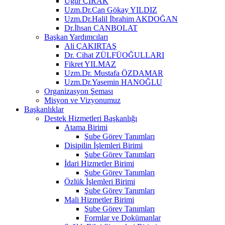
Uğur ÇIRAK
Uzm.Dr.Can Gökay YILDIZ
Uzm.Dr.Halil İbrahim AKDOĞAN
Dr.İhsan CANBOLAT
Başkan Yardımcıları
Ali ÇAKIRTAŞ
Dr. Cihat ZÜLFÜOĞULLARI
Fikret YILMAZ
Uzm.Dr. Mustafa ÖZDAMAR
Uzm.Dr.Yasemin HANOĞLU
Organizasyon Şeması
Misyon ve Vizyonumuz
Başkanlıklar
Destek Hizmetleri Başkanlığı
Atama Birimi
Şube Görev Tanımları
Disipilin İşlemleri Birimi
Şube Görev Tanımları
İdari Hizmetler Birimi
Şube Görev Tanımları
Özlük İşlemleri Birimi
Şube Görev Tanımları
Mali Hizmetler Birimi
Şube Görev Tanımları
Formlar ve Dokümanlar