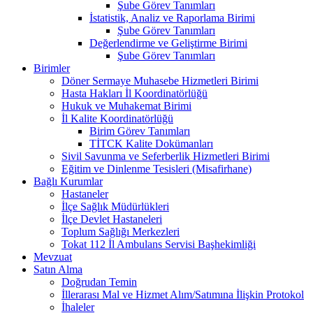
Şube Görev Tanımları
İstatistik, Analiz ve Raporlama Birimi
Şube Görev Tanımları
Değerlendirme ve Geliştirme Birimi
Şube Görev Tanımları
Birimler
Döner Sermaye Muhasebe Hizmetleri Birimi
Hasta Hakları İl Koordinatörlüğü
Hukuk ve Muhakemat Birimi
İl Kalite Koordinatörlüğü
Birim Görev Tanımları
TİTCK Kalite Dokümanları
Sivil Savunma ve Seferberlik Hizmetleri Birimi
Eğitim ve Dinlenme Tesisleri (Misafirhane)
Bağlı Kurumlar
Hastaneler
İlçe Sağlık Müdürlükleri
İlçe Devlet Hastaneleri
Toplum Sağlığı Merkezleri
Tokat 112 İl Ambulans Servisi Başhekimliği
Mevzuat
Satın Alma
Doğrudan Temin
İllerarası Mal ve Hizmet Alım/Satımına İlişkin Protokol
İhaleler