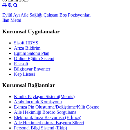
Eylül Ayı Aile Sağlığı Çalışanı Boş Pozisyonları
İlan Metni
Kurumsal Uygulamalar
Sisoft HBYS
Arıza Bildirim
Eğitim Salonu Plan
Online Eğitim Sistemi
Fastsoft
Bilgisayar Envanter
Kep Listesi
Kurumsal Bağlantılar
Kimlik Paylaşım Sistemi(Mernis)
Arabuluculuk Komisyonu
E-imza Pin Oluşturma/Değiştirme/Kilit Çözme
Aile Hekimliği Bordro Sorgulama
Elektronik İmza Başvurusu (E-İmza)
Aile Hekimleri e-imza Başvuru Süreci
Personel Bilgi Sistemi (Ekip)