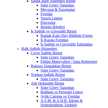
Sağlık Bilgi Sistemleri Birimi
Şube Görev Tanımları
Mevzuat & Yazışmalar
Formlar
Yararlı Linkler
Klavuzlar
İletişim Bilgileri
İş Sağlığı ve Güvenliği Birimi
Ramak Kala Olay Bildirim Formu
İş Kazası Formları
İş Sağlığı ve Güvenliği Talimatları
Halk Sağlığı Hizmetleri
Çevre Sağlığı Birimi
Şube Görev Tanımları
Eğitim Materyalleri / Saha Rehberleri
Bulaşıcı Hastalıklar Birimi
Şube Görev Tanımları
Toplum Sağlığı Birimi
Şube Görev Tanımları
Aile Hekimliği Birimi
Şube Görev Tanımları
Bağlantı ve Personel Listesi
Aylık Çalışma ve Formlar
A.S.M. & A.H.B. İzleme &
Değerlendirme Tarihleri