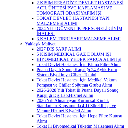
2 KISIM REŞADİYE DEVLET HASTANESİ
ACİL ÜNİTESİ PVC KAPLAMASI VE
TOMOGRAFİ ODASI YAPIM İŞİ
TOKAT DEVLET HASTANESİ YAPI
MALZEMESİ ALIMI
2024 YILI GÜVENLİK PERSONELİ GİYİM
İHALESİ
3 KALEM TIBBİ SARF MALZEME ALIMI
Yaklaşık Maliyet
2027 DİŞ SARF ALIMI
5 KISIM MEDİKAL GAZ DOLUM İŞİ
BİYOMEDİKAL YEDEK PARÇA ALIM İŞİ
Tokat Devlet Hastanesi İçin Klima Filtre Alımı
Puana Dayalı Sonuç Karşılığı 24 Aylık Kuru
Sistem Biyokimya Cihazı Temini
Tokat Devlet Hastanesi İçin Medikal Vakum
Pompası ve Chiller Soğutma Grubu Alımı
2026-2028 Yılı Tokat İli Puana Dayalı Sonuç
Karşılığı Dış Lab.Hizmet Alımı
2026 Yılı Alınamayan Kurumsal Kimlik
Standartları Kapsamında 4-D Sürekli İşçi ve
Memur Hizmet KIyafeti Alımı
Tokat Devlet Hastanesi İçin Hepa Filtre Kutusu
Alımı
Tokat İli Biyomedikal Tüketim Malzemesi Alımı