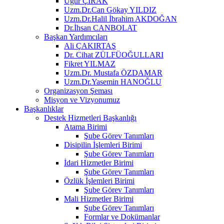
Uğur ÇIRAK
Uzm.Dr.Can Gökay YILDIZ
Uzm.Dr.Halil İbrahim AKDOĞAN
Dr.İhsan CANBOLAT
Başkan Yardımcıları
Ali ÇAKIRTAŞ
Dr. Cihat ZÜLFÜOĞULLARI
Fikret YILMAZ
Uzm.Dr. Mustafa ÖZDAMAR
Uzm.Dr.Yasemin HANOĞLU
Organizasyon Şeması
Misyon ve Vizyonumuz
Başkanlıklar
Destek Hizmetleri Başkanlığı
Atama Birimi
Şube Görev Tanımları
Disipilin İşlemleri Birimi
Şube Görev Tanımları
İdari Hizmetler Birimi
Şube Görev Tanımları
Özlük İşlemleri Birimi
Şube Görev Tanımları
Mali Hizmetler Birimi
Şube Görev Tanımları
Formlar ve Dokümanlar