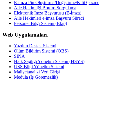
E-imza Pin Oluşturma/Değiştirme/Kilit Çözme
Aile Hekimliği Bordro Sorgulama
Elektronik İmza Başvurusu (E-İmza)
Aile Hekimleri e-imza Başvuru Süreci
Personel Bilgi Sistemi (Ekip)
Web Uygulamaları
Yazılım Destek Sistemi
Ölüm Bildirim Sistemi (ÖBS)
SİNA
Halk Sağlığı Yönetim Sistemi (HSYS)
USS Bilgi Yönetim Sistemi
Maliyetanalizi Veri Girişi
Medula (İş Göremezlik)