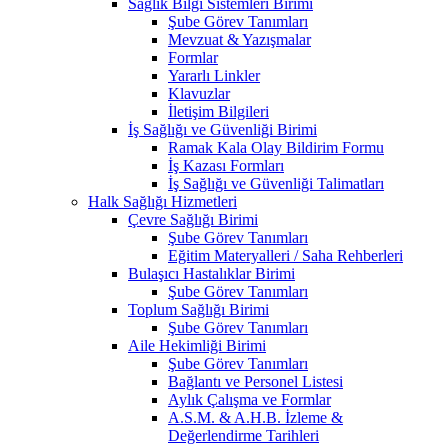
Sağlık Bilgi Sistemleri Birimi
Şube Görev Tanımları
Mevzuat & Yazışmalar
Formlar
Yararlı Linkler
Klavuzlar
İletişim Bilgileri
İş Sağlığı ve Güvenliği Birimi
Ramak Kala Olay Bildirim Formu
İş Kazası Formları
İş Sağlığı ve Güvenliği Talimatları
Halk Sağlığı Hizmetleri
Çevre Sağlığı Birimi
Şube Görev Tanımları
Eğitim Materyalleri / Saha Rehberleri
Bulaşıcı Hastalıklar Birimi
Şube Görev Tanımları
Toplum Sağlığı Birimi
Şube Görev Tanımları
Aile Hekimliği Birimi
Şube Görev Tanımları
Bağlantı ve Personel Listesi
Aylık Çalışma ve Formlar
A.S.M. & A.H.B. İzleme &
Değerlendirme Tarihleri