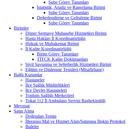
Şube Görev Tanımları
İstatistik, Analiz ve Raporlama Birimi
Şube Görev Tanımları
Değerlendirme ve Geliştirme Birimi
Şube Görev Tanımları
Birimler
Döner Sermaye Muhasebe Hizmetleri Birimi
Hasta Hakları İl Koordinatörlüğü
Hukuk ve Muhakemat Birimi
İl Kalite Koordinatörlüğü
Birim Görev Tanımları
TİTCK Kalite Dokümanları
Sivil Savunma ve Seferberlik Hizmetleri Birimi
Eğitim ve Dinlenme Tesisleri (Misafirhane)
Bağlı Kurumlar
Hastaneler
İlçe Sağlık Müdürlükleri
İlçe Devlet Hastaneleri
Toplum Sağlığı Merkezleri
Tokat 112 İl Ambulans Servisi Başhekimliği
Mevzuat
Satın Alma
Doğrudan Temin
İllerarası Mal ve Hizmet Alım/Satımına İlişkin Protokol
İhaleler