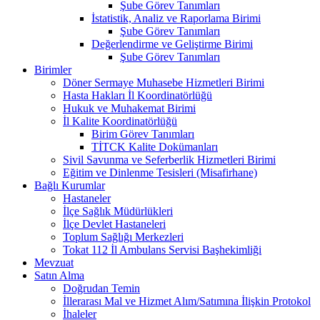
Şube Görev Tanımları
İstatistik, Analiz ve Raporlama Birimi
Şube Görev Tanımları
Değerlendirme ve Geliştirme Birimi
Şube Görev Tanımları
Birimler
Döner Sermaye Muhasebe Hizmetleri Birimi
Hasta Hakları İl Koordinatörlüğü
Hukuk ve Muhakemat Birimi
İl Kalite Koordinatörlüğü
Birim Görev Tanımları
TİTCK Kalite Dokümanları
Sivil Savunma ve Seferberlik Hizmetleri Birimi
Eğitim ve Dinlenme Tesisleri (Misafirhane)
Bağlı Kurumlar
Hastaneler
İlçe Sağlık Müdürlükleri
İlçe Devlet Hastaneleri
Toplum Sağlığı Merkezleri
Tokat 112 İl Ambulans Servisi Başhekimliği
Mevzuat
Satın Alma
Doğrudan Temin
İllerarası Mal ve Hizmet Alım/Satımına İlişkin Protokol
İhaleler