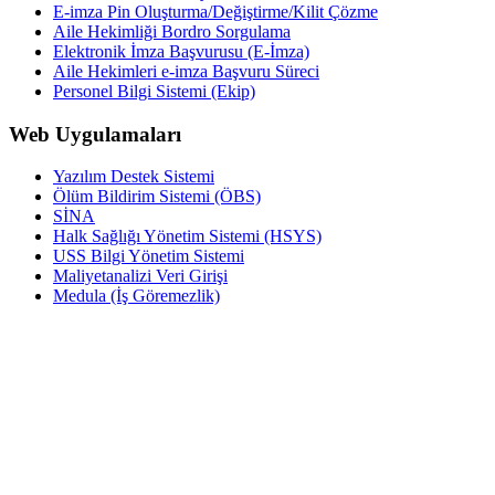
E-imza Pin Oluşturma/Değiştirme/Kilit Çözme
Aile Hekimliği Bordro Sorgulama
Elektronik İmza Başvurusu (E-İmza)
Aile Hekimleri e-imza Başvuru Süreci
Personel Bilgi Sistemi (Ekip)
Web Uygulamaları
Yazılım Destek Sistemi
Ölüm Bildirim Sistemi (ÖBS)
SİNA
Halk Sağlığı Yönetim Sistemi (HSYS)
USS Bilgi Yönetim Sistemi
Maliyetanalizi Veri Girişi
Medula (İş Göremezlik)