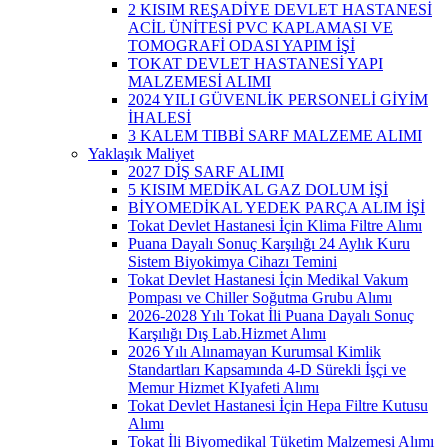
2 KISIM REŞADİYE DEVLET HASTANESİ
ACİL ÜNİTESİ PVC KAPLAMASI VE
TOMOGRAFİ ODASI YAPIM İŞİ
TOKAT DEVLET HASTANESİ YAPI
MALZEMESİ ALIMI
2024 YILI GÜVENLİK PERSONELİ GİYİM
İHALESİ
3 KALEM TIBBİ SARF MALZEME ALIMI
Yaklaşık Maliyet
2027 DİŞ SARF ALIMI
5 KISIM MEDİKAL GAZ DOLUM İŞİ
BİYOMEDİKAL YEDEK PARÇA ALIM İŞİ
Tokat Devlet Hastanesi İçin Klima Filtre Alımı
Puana Dayalı Sonuç Karşılığı 24 Aylık Kuru
Sistem Biyokimya Cihazı Temini
Tokat Devlet Hastanesi İçin Medikal Vakum
Pompası ve Chiller Soğutma Grubu Alımı
2026-2028 Yılı Tokat İli Puana Dayalı Sonuç
Karşılığı Dış Lab.Hizmet Alımı
2026 Yılı Alınamayan Kurumsal Kimlik
Standartları Kapsamında 4-D Sürekli İşçi ve
Memur Hizmet KIyafeti Alımı
Tokat Devlet Hastanesi İçin Hepa Filtre Kutusu
Alımı
Tokat İli Biyomedikal Tüketim Malzemesi Alımı