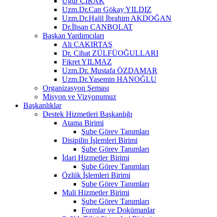
Uğur ÇIRAK
Uzm.Dr.Can Gökay YILDIZ
Uzm.Dr.Halil İbrahim AKDOĞAN
Dr.İhsan CANBOLAT
Başkan Yardımcıları
Ali ÇAKIRTAŞ
Dr. Cihat ZÜLFÜOĞULLARI
Fikret YILMAZ
Uzm.Dr. Mustafa ÖZDAMAR
Uzm.Dr.Yasemin HANOĞLU
Organizasyon Şeması
Misyon ve Vizyonumuz
Başkanlıklar
Destek Hizmetleri Başkanlığı
Atama Birimi
Şube Görev Tanımları
Disipilin İşlemleri Birimi
Şube Görev Tanımları
İdari Hizmetler Birimi
Şube Görev Tanımları
Özlük İşlemleri Birimi
Şube Görev Tanımları
Mali Hizmetler Birimi
Şube Görev Tanımları
Formlar ve Dokümanlar