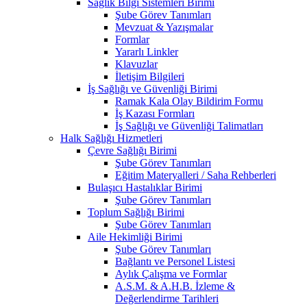
Sağlık Bilgi Sistemleri Birimi
Şube Görev Tanımları
Mevzuat & Yazışmalar
Formlar
Yararlı Linkler
Klavuzlar
İletişim Bilgileri
İş Sağlığı ve Güvenliği Birimi
Ramak Kala Olay Bildirim Formu
İş Kazası Formları
İş Sağlığı ve Güvenliği Talimatları
Halk Sağlığı Hizmetleri
Çevre Sağlığı Birimi
Şube Görev Tanımları
Eğitim Materyalleri / Saha Rehberleri
Bulaşıcı Hastalıklar Birimi
Şube Görev Tanımları
Toplum Sağlığı Birimi
Şube Görev Tanımları
Aile Hekimliği Birimi
Şube Görev Tanımları
Bağlantı ve Personel Listesi
Aylık Çalışma ve Formlar
A.S.M. & A.H.B. İzleme &
Değerlendirme Tarihleri