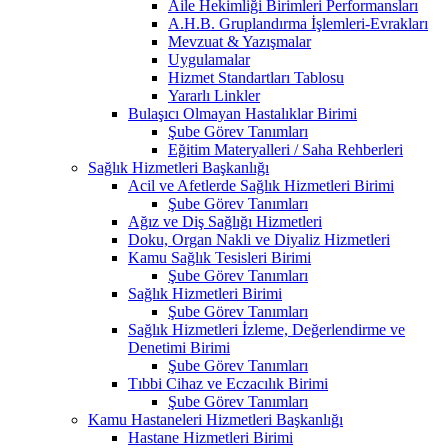
Aile Hekimliği Birimleri Performansları
A.H.B. Gruplandırma İşlemleri-Evrakları
Mevzuat & Yazışmalar
Uygulamalar
Hizmet Standartları Tablosu
Yararlı Linkler
Bulaşıcı Olmayan Hastalıklar Birimi
Şube Görev Tanımları
Eğitim Materyalleri / Saha Rehberleri
Sağlık Hizmetleri Başkanlığı
Acil ve Afetlerde Sağlık Hizmetleri Birimi
Şube Görev Tanımları
Ağız ve Diş Sağlığı Hizmetleri
Doku, Organ Nakli ve Diyaliz Hizmetleri
Kamu Sağlık Tesisleri Birimi
Şube Görev Tanımları
Sağlık Hizmetleri Birimi
Şube Görev Tanımları
Sağlık Hizmetleri İzleme, Değerlendirme ve
Denetimi Birimi
Şube Görev Tanımları
Tıbbi Cihaz ve Eczacılık Birimi
Şube Görev Tanımları
Kamu Hastaneleri Hizmetleri Başkanlığı
Hastane Hizmetleri Birimi