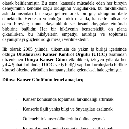
olarak belirlenmiştir. Bu tema, kanserle mücadele eden her bireyin
deneyiminin kendine özgü olduğunu vurgularken, bu farklılıkların
aslında insanları bir araya getiren ortak bir güç olduğunu ifade
etmektedir. Herkesin yolculuğu farklı olsa da, kanserle mücadele
eden bireyler; umut, dayanıklılık ve insani duygular etrafında
birbirine bağlıdır. Her bir hikâyenin benzersizliği ön plana
çıkarılırken, bu hikâyelerin empatiyi artırdığı ve toplumsal
dayanışmayı güçlendirdiği mesajı verilmektedir.
İlk olarak 2005 yılında, ülkemizin de yakın iş birliği içerisinde
olduğu
Uluslararası Kanser Kontrol Örgütü (UICC)
tarafından
düzenlenen
Dünya Kanser Günü
etkinlikleri, izleyen yıllarda her
yıl 4 Şubat tarihinde,
UICC
ve iş birliği yapılan kuruluşlarla birlikte
küresel ölçekte yürütülen kampanyalarla geleneksel hale gelmiştir.
Dünya Kanser Günü’nün temel amaçları;
·
Kanser konusunda toplumsal farkındalığı artırmak
·
Kanserle ilgili yanlış bilgi ve önyargıları azaltmak
·
Önlenebilir kanser ölümlerinin önüne geçmek
·
Kurumları ve bireyleri somut eyleme teşvik etmek