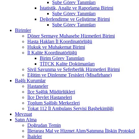
Şube Görev Tanımları
İstatistik, Analiz ve Raporlama Birimi
Şube Görev Tanımları
Değerlendirme ve Geliştirme Birimi
Şube Görev Tanımları
Birimler
Döner Sermaye Muhasebe Hizmetleri Birimi
Hasta Hakları İl Koordinatörlüğü
Hukuk ve Muhakemat Birimi
İl Kalite Koordinatörlüğü
Birim Görev Tanımları
TİTCK Kalite Dokümanları
Sivil Savunma ve Seferberlik Hizmetleri Birimi
Eğitim ve Dinlenme Tesisleri (Misafirhane)
Bağlı Kurumlar
Hastaneler
İlçe Sağlık Müdürlükleri
İlçe Devlet Hastaneleri
Toplum Sağlığı Merkezleri
Tokat 112 İl Ambulans Servisi Başhekimliği
Mevzuat
Satın Alma
Doğrudan Temin
İllerarası Mal ve Hizmet Alım/Satımına İlişkin Protokol
İhaleler