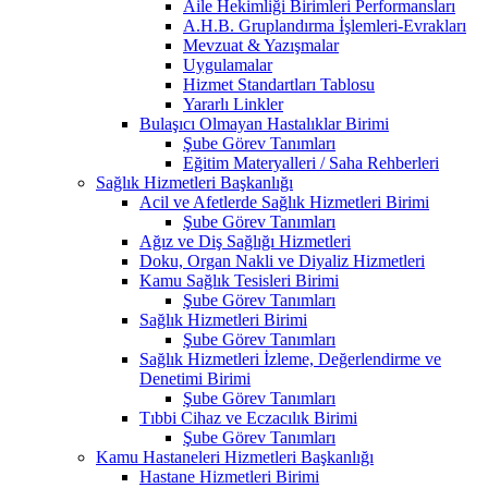
Aile Hekimliği Birimleri Performansları
A.H.B. Gruplandırma İşlemleri-Evrakları
Mevzuat & Yazışmalar
Uygulamalar
Hizmet Standartları Tablosu
Yararlı Linkler
Bulaşıcı Olmayan Hastalıklar Birimi
Şube Görev Tanımları
Eğitim Materyalleri / Saha Rehberleri
Sağlık Hizmetleri Başkanlığı
Acil ve Afetlerde Sağlık Hizmetleri Birimi
Şube Görev Tanımları
Ağız ve Diş Sağlığı Hizmetleri
Doku, Organ Nakli ve Diyaliz Hizmetleri
Kamu Sağlık Tesisleri Birimi
Şube Görev Tanımları
Sağlık Hizmetleri Birimi
Şube Görev Tanımları
Sağlık Hizmetleri İzleme, Değerlendirme ve
Denetimi Birimi
Şube Görev Tanımları
Tıbbi Cihaz ve Eczacılık Birimi
Şube Görev Tanımları
Kamu Hastaneleri Hizmetleri Başkanlığı
Hastane Hizmetleri Birimi