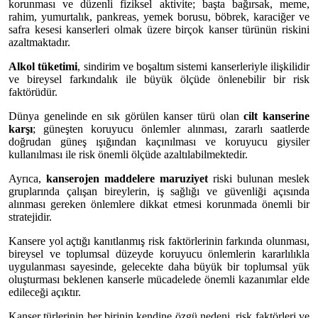
korunması ve düzenli fiziksel aktivite; başta bağırsak, meme,
rahim, yumurtalık, pankreas, yemek borusu, böbrek, karaciğer ve
safra kesesi kanserleri olmak üzere birçok kanser türünün riskini
azaltmaktadır.
Alkol tüketimi
, sindirim ve boşaltım sistemi kanserleriyle ilişkilidir
ve bireysel farkındalık ile büyük ölçüde önlenebilir bir risk
faktörüdür.
Dünya genelinde en sık görülen kanser türü olan
cilt kanserine
karşı
; güneşten koruyucu önlemler alınması, zararlı saatlerde
doğrudan güneş ışığından kaçınılması ve koruyucu giysiler
kullanılması ile risk önemli ölçüde azaltılabilmektedir.
Ayrıca,
kanserojen maddelere maruziyet
riski bulunan meslek
gruplarında çalışan bireylerin, iş sağlığı ve güvenliği açısında
alınması gereken önlemlere dikkat etmesi korunmada önemli bir
stratejidir.
Kansere yol açtığı kanıtlanmış risk faktörlerinin farkında olunması,
bireysel ve toplumsal düzeyde koruyucu önlemlerin kararlılıkla
uygulanması sayesinde, gelecekte daha büyük bir toplumsal yük
oluşturması beklenen kanserle mücadelede önemli kazanımlar elde
edileceği açıktır.
Kanser türlerinin her birinin kendine özgü nedeni, risk faktörleri ve