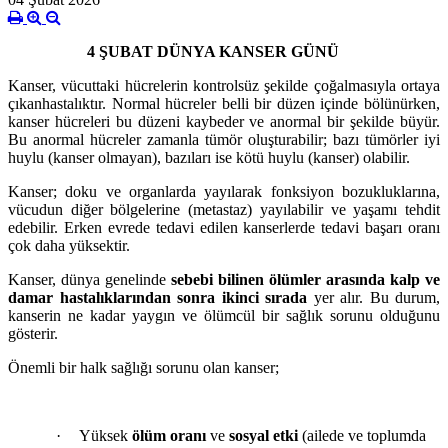
4 ŞUBAT DÜNYA KANSER GÜNÜ
Kanser, vücuttaki hücrelerin kontrolsüz şekilde çoğalmasıyla ortaya
çıkan
hastalıktır. Normal hücreler belli bir düzen içinde bölünürken,
kanser hücreleri bu düzeni kaybeder ve anormal bir şekilde büyür.
Bu anormal hücreler zamanla tümör oluşturabilir; bazı tümörler iyi
huylu (kanser olmayan), bazıları ise kötü huylu (kanser) olabilir.
Kanser; doku ve organlarda yayılarak fonksiyon bozukluklarına,
vücudun diğer bölgelerine (metastaz) yayılabilir ve yaşamı tehdit
edebilir. Erken evrede tedavi edilen kanserlerde tedavi başarı oranı
çok daha yüksektir.
Kanser, dünya genelinde
sebebi bilinen ölümler arasında kalp ve
damar hastalıklarından sonra ikinci sırada
yer alır. Bu durum,
kanserin ne kadar yaygın ve ölümcül bir sağlık sorunu olduğunu
gösterir.
Önemli bir halk sağlığı sorunu olan kanser;
·
Yüksek
ölüm oranı
ve
sosyal etki
(ailede ve toplumda