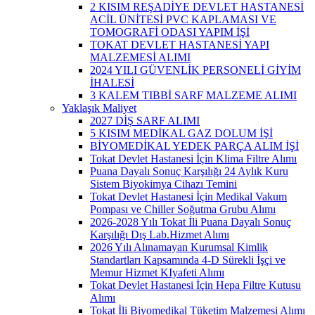
2 KISIM REŞADİYE DEVLET HASTANESİ
ACİL ÜNİTESİ PVC KAPLAMASI VE
TOMOGRAFİ ODASI YAPIM İŞİ
TOKAT DEVLET HASTANESİ YAPI
MALZEMESİ ALIMI
2024 YILI GÜVENLİK PERSONELİ GİYİM
İHALESİ
3 KALEM TIBBİ SARF MALZEME ALIMI
Yaklaşık Maliyet
2027 DİŞ SARF ALIMI
5 KISIM MEDİKAL GAZ DOLUM İŞİ
BİYOMEDİKAL YEDEK PARÇA ALIM İŞİ
Tokat Devlet Hastanesi İçin Klima Filtre Alımı
Puana Dayalı Sonuç Karşılığı 24 Aylık Kuru
Sistem Biyokimya Cihazı Temini
Tokat Devlet Hastanesi İçin Medikal Vakum
Pompası ve Chiller Soğutma Grubu Alımı
2026-2028 Yılı Tokat İli Puana Dayalı Sonuç
Karşılığı Dış Lab.Hizmet Alımı
2026 Yılı Alınamayan Kurumsal Kimlik
Standartları Kapsamında 4-D Sürekli İşçi ve
Memur Hizmet KIyafeti Alımı
Tokat Devlet Hastanesi İçin Hepa Filtre Kutusu
Alımı
Tokat İli Biyomedikal Tüketim Malzemesi Alımı