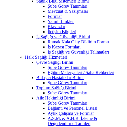
Sağlık Bilgi Sistemleri Birimi
Şube Görev Tanımları
Mevzuat & Yazışmalar
Formlar
Yararlı Linkler
Klavuzlar
İletişim Bilgileri
İş Sağlığı ve Güvenliği Birimi
Ramak Kala Olay Bildirim Formu
İş Kazası Formları
İş Sağlığı ve Güvenliği Talimatları
Halk Sağlığı Hizmetleri
Çevre Sağlığı Birimi
Şube Görev Tanımları
Eğitim Materyalleri / Saha Rehberleri
Bulaşıcı Hastalıklar Birimi
Şube Görev Tanımları
Toplum Sağlığı Birimi
Şube Görev Tanımları
Aile Hekimliği Birimi
Şube Görev Tanımları
Bağlantı ve Personel Listesi
Aylık Çalışma ve Formlar
A.S.M. & A.H.B. İzleme &
Değerlendirme Tarihleri