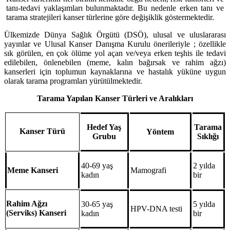
tanı-tedavi yaklaşımları bulunmaktadır. Bu nedenle erken tanı ve
tarama stratejileri kanser türlerine göre değişiklik göstermektedir.
Ülkemizde Dünya Sağlık Örgütü (DSÖ), ulusal ve uluslararası
yayınlar ve Ulusal Kanser Danışma Kurulu önerileriyle ; özellikle
sık görülen, en çok ölüme yol açan ve/veya erken teşhis ile tedavi
edilebilen, önlenebilen (meme, kalın bağırsak ve rahim ağzı)
kanserleri için toplumun kaynaklarına ve hastalık yüküne uygun
olarak tarama programları yürütülmektedir.
Tarama Yapılan Kanser Türleri ve Aralıkları
Hedef Yaş
Tarama
Kanser Türü
Yöntem
Grubu
Sıklığı
40-69 yaş
2 yılda
Meme Kanseri
Mamografi
kadın
bir
Rahim Ağzı
30-65 yaş
5 yılda
HPV-DNA testi
(Serviks) Kanseri
kadın
bir