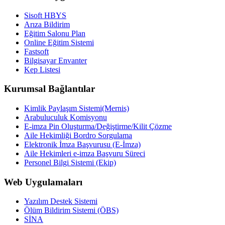
Sisoft HBYS
Arıza Bildirim
Eğitim Salonu Plan
Online Eğitim Sistemi
Fastsoft
Bilgisayar Envanter
Kep Listesi
Kurumsal Bağlantılar
Kimlik Paylaşım Sistemi(Mernis)
Arabuluculuk Komisyonu
E-imza Pin Oluşturma/Değiştirme/Kilit Çözme
Aile Hekimliği Bordro Sorgulama
Elektronik İmza Başvurusu (E-İmza)
Aile Hekimleri e-imza Başvuru Süreci
Personel Bilgi Sistemi (Ekip)
Web Uygulamaları
Yazılım Destek Sistemi
Ölüm Bildirim Sistemi (ÖBS)
SİNA