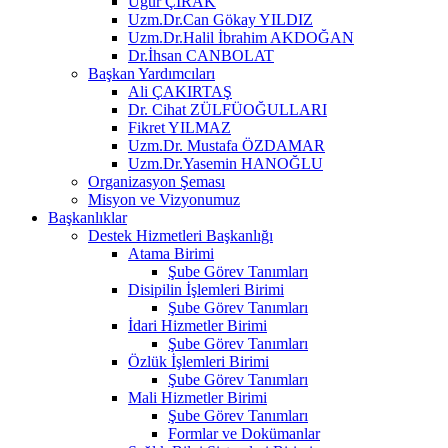
Uğur ÇIRAK
Uzm.Dr.Can Gökay YILDIZ
Uzm.Dr.Halil İbrahim AKDOĞAN
Dr.İhsan CANBOLAT
Başkan Yardımcıları
Ali ÇAKIRTAŞ
Dr. Cihat ZÜLFÜOĞULLARI
Fikret YILMAZ
Uzm.Dr. Mustafa ÖZDAMAR
Uzm.Dr.Yasemin HANOĞLU
Organizasyon Şeması
Misyon ve Vizyonumuz
Başkanlıklar
Destek Hizmetleri Başkanlığı
Atama Birimi
Şube Görev Tanımları
Disipilin İşlemleri Birimi
Şube Görev Tanımları
İdari Hizmetler Birimi
Şube Görev Tanımları
Özlük İşlemleri Birimi
Şube Görev Tanımları
Mali Hizmetler Birimi
Şube Görev Tanımları
Formlar ve Dokümanlar