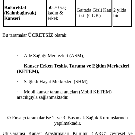
Kolorektal
50-70 yaş
Gaitada Gizli Kan
2 yılda
(Kalınbağırsak)
kadın &
Testi (GGK)
bir
Kanseri
erkek
Bu taramalar
ÜCRETSİZ
olarak:
·
Aile Sağlığı Merkezleri (ASM),
·
Kanser Erken Teşhis, Tarama ve Eğitim Merkezleri
(KETEM),
·
Sağlıklı Hayat Merkezleri (SHM),
·
Mobil kanser tarama araçları (Mobil KETEM)
aracılığıyla sağlanmaktadır.
Ø
Fırsatçı taramalar ise 2. ve 3. Basamak Sağlık Kuruluşlarında
yapılmaktadır.
Uluslararası Kanser Araştırmaları Kurumu (IARC) çevresel ve