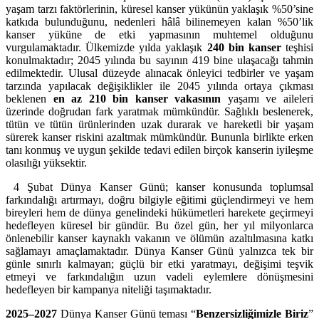
yaşam tarzı faktörlerinin, küresel kanser yükünün yaklaşık %50’sine
katkıda bulunduğunu, nedenleri hâlâ bilinemeyen kalan %50’lik
kanser yüküne de etki yapmasının muhtemel olduğunu
vurgulamaktadır. Ülkemizde yılda yaklaşık
240 bin kanser
teşhisi
konulmaktadır; 2045 yılında bu sayının 419 bine ulaşacağı tahmin
edilmektedir. Ulusal düzeyde alınacak önleyici tedbirler ve yaşam
tarzında yapılacak değişiklikler ile 2045 yılında ortaya çıkması
beklenen
en az 210 bin kanser vakasının
yaşamı ve aileleri
üzerinde doğrudan fark yaratmak mümkündür. Sağlıklı beslenerek,
tütün ve tütün ürünlerinden uzak durarak ve hareketli bir yaşam
sürerek kanser riskini azaltmak mümkündür. Bununla birlikte erken
tanı konmuş ve uygun şekilde tedavi edilen birçok kanserin iyileşme
olasılığı yüksektir.
4 Şubat Dünya Kanser Günü; kanser konusunda toplumsal
farkındalığı artırmayı, doğru bilgiyle eğitimi güçlendirmeyi ve hem
bireyleri hem de dünya genelindeki hükümetleri harekete geçirmeyi
hedefleyen küresel bir gündür. Bu özel gün, her yıl milyonlarca
önlenebilir kanser kaynaklı vakanın ve ölümün azaltılmasına katkı
sağlamayı amaçlamaktadır. Dünya Kanser Günü yalnızca tek bir
günle sınırlı kalmayan; güçlü bir etki yaratmayı, değişimi teşvik
etmeyi ve farkındalığın uzun vadeli eylemlere dönüşmesini
hedefleyen bir kampanya niteliği taşımaktadır.
2025–2027
Dünya Kanser Günü teması “
Benzersizliğimizle Biriz
”