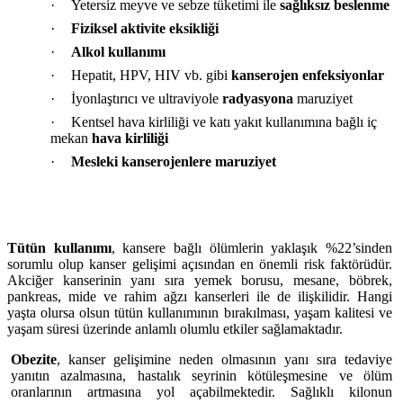
·
Yetersiz meyve ve sebze tüketimi ile
sağlıksız beslenme
·
Fiziksel aktivite eksikliği
·
Alkol kullanımı
·
Hepatit, HPV, HIV vb. gibi
kanserojen enfeksiyonlar
·
İyonlaştırıcı ve ultraviyole
radyasyona
maruziyet
·
Kentsel hava kirliliği ve katı yakıt kullanımına bağlı iç
mekan
hava kirliliği
·
Mesleki kanserojenlere maruziyet
Tütün kullanımı
, kansere bağlı ölümlerin yaklaşık %22’sinden
sorumlu olup kanser gelişimi açısından en önemli risk faktörüdür.
Akciğer kanserinin yanı sıra yemek borusu, mesane, böbrek,
pankreas, mide ve rahim ağzı kanserleri ile de ilişkilidir. Hangi
yaşta olursa olsun tütün kullanımının bırakılması, yaşam kalitesi ve
yaşam süresi üzerinde anlamlı olumlu etkiler sağlamaktadır.
Obezite
, kanser gelişimine neden olmasının yanı sıra tedaviye
yanıtın azalmasına, hastalık seyrinin kötüleşmesine ve ölüm
oranlarının artmasına yol açabilmektedir. Sağlıklı kilonun