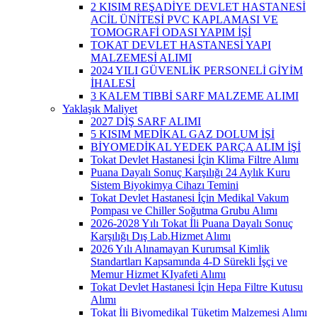
2 KISIM REŞADİYE DEVLET HASTANESİ
ACİL ÜNİTESİ PVC KAPLAMASI VE
TOMOGRAFİ ODASI YAPIM İŞİ
TOKAT DEVLET HASTANESİ YAPI
MALZEMESİ ALIMI
2024 YILI GÜVENLİK PERSONELİ GİYİM
İHALESİ
3 KALEM TIBBİ SARF MALZEME ALIMI
Yaklaşık Maliyet
2027 DİŞ SARF ALIMI
5 KISIM MEDİKAL GAZ DOLUM İŞİ
BİYOMEDİKAL YEDEK PARÇA ALIM İŞİ
Tokat Devlet Hastanesi İçin Klima Filtre Alımı
Puana Dayalı Sonuç Karşılığı 24 Aylık Kuru
Sistem Biyokimya Cihazı Temini
Tokat Devlet Hastanesi İçin Medikal Vakum
Pompası ve Chiller Soğutma Grubu Alımı
2026-2028 Yılı Tokat İli Puana Dayalı Sonuç
Karşılığı Dış Lab.Hizmet Alımı
2026 Yılı Alınamayan Kurumsal Kimlik
Standartları Kapsamında 4-D Sürekli İşçi ve
Memur Hizmet KIyafeti Alımı
Tokat Devlet Hastanesi İçin Hepa Filtre Kutusu
Alımı
Tokat İli Biyomedikal Tüketim Malzemesi Alımı