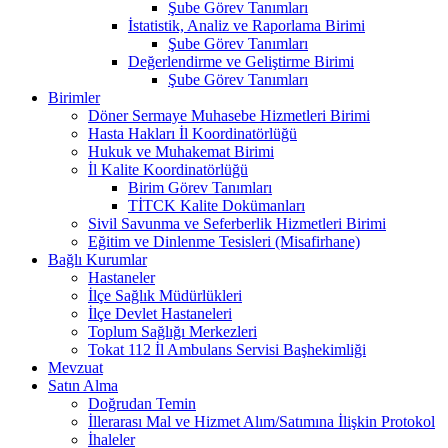
Şube Görev Tanımları
İstatistik, Analiz ve Raporlama Birimi
Şube Görev Tanımları
Değerlendirme ve Geliştirme Birimi
Şube Görev Tanımları
Birimler
Döner Sermaye Muhasebe Hizmetleri Birimi
Hasta Hakları İl Koordinatörlüğü
Hukuk ve Muhakemat Birimi
İl Kalite Koordinatörlüğü
Birim Görev Tanımları
TİTCK Kalite Dokümanları
Sivil Savunma ve Seferberlik Hizmetleri Birimi
Eğitim ve Dinlenme Tesisleri (Misafirhane)
Bağlı Kurumlar
Hastaneler
İlçe Sağlık Müdürlükleri
İlçe Devlet Hastaneleri
Toplum Sağlığı Merkezleri
Tokat 112 İl Ambulans Servisi Başhekimliği
Mevzuat
Satın Alma
Doğrudan Temin
İllerarası Mal ve Hizmet Alım/Satımına İlişkin Protokol
İhaleler