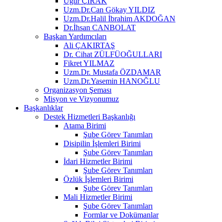
Uğur ÇIRAK
Uzm.Dr.Can Gökay YILDIZ
Uzm.Dr.Halil İbrahim AKDOĞAN
Dr.İhsan CANBOLAT
Başkan Yardımcıları
Ali ÇAKIRTAŞ
Dr. Cihat ZÜLFÜOĞULLARI
Fikret YILMAZ
Uzm.Dr. Mustafa ÖZDAMAR
Uzm.Dr.Yasemin HANOĞLU
Organizasyon Şeması
Misyon ve Vizyonumuz
Başkanlıklar
Destek Hizmetleri Başkanlığı
Atama Birimi
Şube Görev Tanımları
Disipilin İşlemleri Birimi
Şube Görev Tanımları
İdari Hizmetler Birimi
Şube Görev Tanımları
Özlük İşlemleri Birimi
Şube Görev Tanımları
Mali Hizmetler Birimi
Şube Görev Tanımları
Formlar ve Dokümanlar