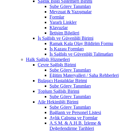
Sağlık Bilgi Sistemleri Birimi
Şube Görev Tanımları
Mevzuat & Yazışmalar
Formlar
Yararlı Linkler
Klavuzlar
İletişim Bilgileri
İş Sağlığı ve Güvenliği Birimi
Ramak Kala Olay Bildirim Formu
İş Kazası Formları
İş Sağlığı ve Güvenliği Talimatları
Halk Sağlığı Hizmetleri
Çevre Sağlığı Birimi
Şube Görev Tanımları
Eğitim Materyalleri / Saha Rehberleri
Bulaşıcı Hastalıklar Birimi
Şube Görev Tanımları
Toplum Sağlığı Birimi
Şube Görev Tanımları
Aile Hekimliği Birimi
Şube Görev Tanımları
Bağlantı ve Personel Listesi
Aylık Çalışma ve Formlar
A.S.M. & A.H.B. İzleme &
Değerlendirme Tarihleri