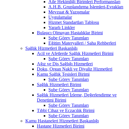
Aile Hekimliği Birimleri Performansları
A.H.B. Gruplandırma İşlemleri-Evrakları
Mevzuat & Yazışmalar
Uygulamalar
Hizmet Standartları Tablosu
Yararlı Linkler
Bulaşıcı Olmayan Hastalıklar Birimi
Şube Görev Tanımları
Eğitim Materyalleri / Saha Rehberleri
Sağlık Hizmetleri Başkanlığı
Acil ve Afetlerde Sağlık Hizmetleri Birimi
Şube Görev Tanımları
Ağız ve Diş Sağlığı Hizmetleri
Doku, Organ Nakli ve Diyaliz Hizmetleri
Kamu Sağlık Tesisleri Birimi
Şube Görev Tanımları
Sağlık Hizmetleri Birimi
Şube Görev Tanımları
Sağlık Hizmetleri İzleme, Değerlendirme ve
Denetimi Birimi
Şube Görev Tanımları
Tıbbi Cihaz ve Eczacılık Birimi
Şube Görev Tanımları
Kamu Hastaneleri Hizmetleri Başkanlığı
Hastane Hizmetleri Birimi