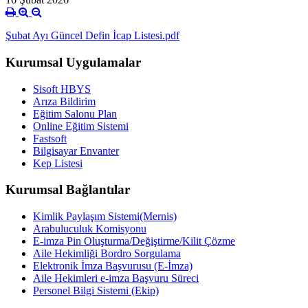
Şubat Ayı Güncel Defin İcap Listesi.pdf
Kurumsal Uygulamalar
Sisoft HBYS
Arıza Bildirim
Eğitim Salonu Plan
Online Eğitim Sistemi
Fastsoft
Bilgisayar Envanter
Kep Listesi
Kurumsal Bağlantılar
Kimlik Paylaşım Sistemi(Mernis)
Arabuluculuk Komisyonu
E-imza Pin Oluşturma/Değiştirme/Kilit Çözme
Aile Hekimliği Bordro Sorgulama
Elektronik İmza Başvurusu (E-İmza)
Aile Hekimleri e-imza Başvuru Süreci
Personel Bilgi Sistemi (Ekip)