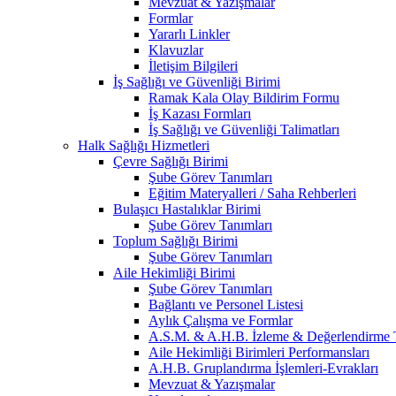
Mevzuat & Yazışmalar
Formlar
Yararlı Linkler
Klavuzlar
İletişim Bilgileri
İş Sağlığı ve Güvenliği Birimi
Ramak Kala Olay Bildirim Formu
İş Kazası Formları
İş Sağlığı ve Güvenliği Talimatları
Halk Sağlığı Hizmetleri
Çevre Sağlığı Birimi
Şube Görev Tanımları
Eğitim Materyalleri / Saha Rehberleri
Bulaşıcı Hastalıklar Birimi
Şube Görev Tanımları
Toplum Sağlığı Birimi
Şube Görev Tanımları
Aile Hekimliği Birimi
Şube Görev Tanımları
Bağlantı ve Personel Listesi
Aylık Çalışma ve Formlar
A.S.M. & A.H.B. İzleme & Değerlendirme T
Aile Hekimliği Birimleri Performansları
A.H.B. Gruplandırma İşlemleri-Evrakları
Mevzuat & Yazışmalar