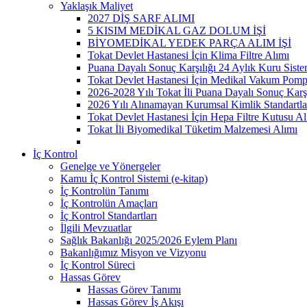
Yaklaşık Maliyet
2027 DİŞ SARF ALIMI
5 KISIM MEDİKAL GAZ DOLUM İŞİ
BİYOMEDİKAL YEDEK PARÇA ALIM İŞİ
Tokat Devlet Hastanesi İçin Klima Filtre Alımı
Puana Dayalı Sonuç Karşılığı 24 Aylık Kuru Sist
Tokat Devlet Hastanesi İçin Medikal Vakum Pomp
2026-2028 Yılı Tokat İli Puana Dayalı Sonuç Karş
2026 Yılı Alınamayan Kurumsal Kimlik Standartla
Tokat Devlet Hastanesi İçin Hepa Filtre Kutusu Al
Tokat İli Biyomedikal Tüketim Malzemesi Alımı
İç Kontrol
Genelge ve Yönergeler
Kamu İç Kontrol Sistemi (e-kitap)
İç Kontrolün Tanımı
İç Kontrolün Amaçları
İç Kontrol Standartları
İlgili Mevzuatlar
Sağlık Bakanlığı 2025/2026 Eylem Planı
Bakanlığımız Misyon ve Vizyonu
İç Kontrol Süreci
Hassas Görev
Hassas Görev Tanımı
Hassas Görev İş Akışı