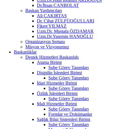
Uzm.Dr.Halil İbrahim AKDOĞAN
Dr.İhsan CANBOLAT
Başkan Yardımcıları
Ali ÇAKIRTAŞ
Dr. Cihat ZÜLFÜOĞULLARI
Fikret YILMAZ
Uzm.Dr. Mustafa ÖZDAMAR
Uzm.Dr.Yasemin HANOĞLU
Organizasyon Şeması
Misyon ve Vizyonumuz
Başkanlıklar
Destek Hizmetleri Başkanlığı
Atama Birimi
Şube Görev Tanımları
Disipilin İşlemleri Birimi
Şube Görev Tanımları
İdari Hizmetler Birimi
Şube Görev Tanımları
Özlük İşlemleri Birimi
Şube Görev Tanımları
Mali Hizmetler Birimi
Şube Görev Tanımları
Formlar ve Dokümanlar
Sağlık Bilgi Sistemleri Birimi
Şube Görev Tanımları