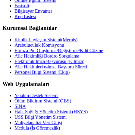
Online Eğitim Sistemi
Fastsoft
Bilgisayar Envanter
Kep Listesi
Kurumsal Bağlantılar
Kimlik Paylaşım Sistemi(Mernis)
Arabuluculuk Komisyonu
E-imza Pin Oluşturma/Değiştirme/Kilit Çözme
Aile Hekimliği Bordro Sorgulama
Elektronik İmza Başvurusu (E-İmza)
Aile Hekimleri e-imza Başvuru Süreci
Personel Bilgi Sistemi (Ekip)
Web Uygulamaları
Yazılım Destek Sistemi
Ölüm Bildirim Sistemi (ÖBS)
SİNA
Halk Sağlığı Yönetim Sistemi (HSYS)
USS Bilgi Yönetim Sistemi
Maliyetanalizi Veri Girişi
Medula (İş Göremezlik)