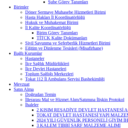
Şube Görev Tanımları
Birimler
Döner Sermaye Muhasebe Hizmetleri Birimi
Hasta Hakları İl Koordinatörlüğü
Hukuk ve Muhakemat Birimi
İl Kalite Koordinatörlüğü
Birim Görev Tanımları
TİTCK Kalite Dokümanları
Sivil Savunma ve Seferberlik Hizmetleri Birimi
Eğitim ve Dinlenme Tesisleri (Misafirhane)
Bağlı Kurumlar
Hastaneler
İlçe Sağlık Müdürlükleri
İlçe Devlet Hastaneleri
Toplum Sağlığı Merkezleri
Tokat 112 İl Ambulans Servisi Başhekimliği
Mevzuat
Satın Alma
Doğrudan Temin
İllerarası Mal ve Hizmet Alım/Satımına İlişkin Protokol
İhaleler
2 KISIM REŞADİYE DEVLET HASTANESİ A
TOKAT DEVLET HASTANESİ YAPI MALZEM
2024 YILI GÜVENLİK PERSONELİ GİYİM İ
3 KALEM TIBBİ SARF MALZEME ALIMI