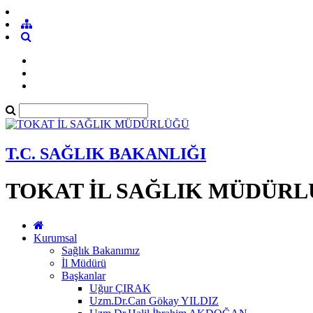
T.C. SAĞLIK BAKANLIĞI
TOKAT İL SAĞLIK MÜDÜR
Kurumsal
Sağlık Bakanımız
İl Müdürü
Başkanlar
Uğur ÇIRAK
Uzm.Dr.Can Gökay YILDIZ