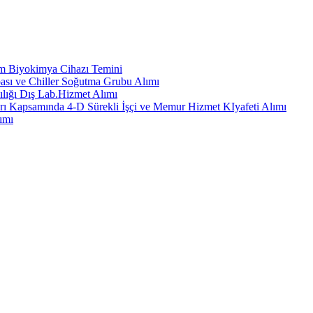
em Biyokimya Cihazı Temini
ası ve Chiller Soğutma Grubu Alımı
ılığı Dış Lab.Hizmet Alımı
rı Kapsamında 4-D Sürekli İşçi ve Memur Hizmet KIyafeti Alımı
ımı