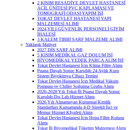
2 KISIM REŞADİYE DEVLET HASTANESİ
ACİL ÜNİTESİ PVC KAPLAMASI VE
TOMOGRAFİ ODASI YAPIM İŞİ
TOKAT DEVLET HASTANESİ YAPI
MALZEMESİ ALIMI
2024 YILI GÜVENLİK PERSONELİ GİYİM
İHALESİ
3 KALEM TIBBİ SARF MALZEME ALIMI
Yaklaşık Maliyet
2027 DİŞ SARF ALIMI
5 KISIM MEDİKAL GAZ DOLUM İŞİ
BİYOMEDİKAL YEDEK PARÇA ALIM İŞİ
Tokat Devlet Hastanesi İçin Klima Filtre Alımı
Puana Dayalı Sonuç Karşılığı 24 Aylık Kuru
Sistem Biyokimya Cihazı Temini
Tokat Devlet Hastanesi İçin Medikal Vakum
Pompası ve Chiller Soğutma Grubu Alımı
2026-2028 Yılı Tokat İli Puana Dayalı Sonuç
Karşılığı Dış Lab.Hizmet Alımı
2026 Yılı Alınamayan Kurumsal Kimlik
Standartları Kapsamında 4-D Sürekli İşçi ve
Memur Hizmet KIyafeti Alımı
Tokat Devlet Hastanesi İçin Hepa Filtre Kutusu
Alımı
Tokat İli Biyomedikal Tüketim Malzemesi Alımı