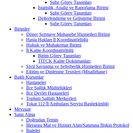
Şube Görev Tanımları
İstatistik, Analiz ve Raporlama Birimi
Şube Görev Tanımları
Değerlendirme ve Geliştirme Birimi
Şube Görev Tanımları
Birimler
Döner Sermaye Muhasebe Hizmetleri Birimi
Hasta Hakları İl Koordinatörlüğü
Hukuk ve Muhakemat Birimi
İl Kalite Koordinatörlüğü
Birim Görev Tanımları
TİTCK Kalite Dokümanları
Sivil Savunma ve Seferberlik Hizmetleri Birimi
Eğitim ve Dinlenme Tesisleri (Misafirhane)
Bağlı Kurumlar
Hastaneler
İlçe Sağlık Müdürlükleri
İlçe Devlet Hastaneleri
Toplum Sağlığı Merkezleri
Tokat 112 İl Ambulans Servisi Başhekimliği
Mevzuat
Satın Alma
Doğrudan Temin
İllerarası Mal ve Hizmet Alım/Satımına İlişkin Protokol
İhaleler