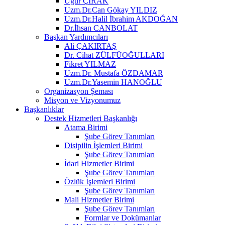
Uğur ÇIRAK
Uzm.Dr.Can Gökay YILDIZ
Uzm.Dr.Halil İbrahim AKDOĞAN
Dr.İhsan CANBOLAT
Başkan Yardımcıları
Ali ÇAKIRTAŞ
Dr. Cihat ZÜLFÜOĞULLARI
Fikret YILMAZ
Uzm.Dr. Mustafa ÖZDAMAR
Uzm.Dr.Yasemin HANOĞLU
Organizasyon Şeması
Misyon ve Vizyonumuz
Başkanlıklar
Destek Hizmetleri Başkanlığı
Atama Birimi
Şube Görev Tanımları
Disipilin İşlemleri Birimi
Şube Görev Tanımları
İdari Hizmetler Birimi
Şube Görev Tanımları
Özlük İşlemleri Birimi
Şube Görev Tanımları
Mali Hizmetler Birimi
Şube Görev Tanımları
Formlar ve Dokümanlar