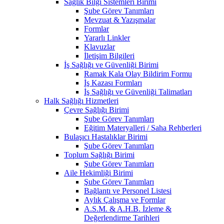
Sağlık Bilgi Sistemleri Birimi
Şube Görev Tanımları
Mevzuat & Yazışmalar
Formlar
Yararlı Linkler
Klavuzlar
İletişim Bilgileri
İş Sağlığı ve Güvenliği Birimi
Ramak Kala Olay Bildirim Formu
İş Kazası Formları
İş Sağlığı ve Güvenliği Talimatları
Halk Sağlığı Hizmetleri
Çevre Sağlığı Birimi
Şube Görev Tanımları
Eğitim Materyalleri / Saha Rehberleri
Bulaşıcı Hastalıklar Birimi
Şube Görev Tanımları
Toplum Sağlığı Birimi
Şube Görev Tanımları
Aile Hekimliği Birimi
Şube Görev Tanımları
Bağlantı ve Personel Listesi
Aylık Çalışma ve Formlar
A.S.M. & A.H.B. İzleme &
Değerlendirme Tarihleri