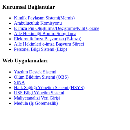
Kurumsal Bağlantılar
Kimlik Paylaşım Sistemi(Mernis)
Arabuluculuk Komisyonu
E-imza Pin Oluşturma/Değiştirme/Kilit Çözme
Aile Hekimliği Bordro Sorgulama
Elektronik İmza Başvurusu (E-İmza)
Aile Hekimleri e-imza Başvuru Süreci
Personel Bilgi Sistemi (Ekip)
Web Uygulamaları
Yazılım Destek Sistemi
Ölüm Bildirim Sistemi (ÖBS)
SİNA
Halk Sağlığı Yönetim Sistemi (HSYS)
USS Bilgi Yönetim Sistemi
Maliyetanalizi Veri Girişi
Medula (İş Göremezlik)