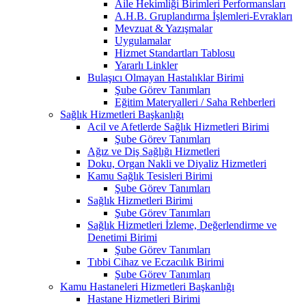
Aile Hekimliği Birimleri Performansları
A.H.B. Gruplandırma İşlemleri-Evrakları
Mevzuat & Yazışmalar
Uygulamalar
Hizmet Standartları Tablosu
Yararlı Linkler
Bulaşıcı Olmayan Hastalıklar Birimi
Şube Görev Tanımları
Eğitim Materyalleri / Saha Rehberleri
Sağlık Hizmetleri Başkanlığı
Acil ve Afetlerde Sağlık Hizmetleri Birimi
Şube Görev Tanımları
Ağız ve Diş Sağlığı Hizmetleri
Doku, Organ Nakli ve Diyaliz Hizmetleri
Kamu Sağlık Tesisleri Birimi
Şube Görev Tanımları
Sağlık Hizmetleri Birimi
Şube Görev Tanımları
Sağlık Hizmetleri İzleme, Değerlendirme ve
Denetimi Birimi
Şube Görev Tanımları
Tıbbi Cihaz ve Eczacılık Birimi
Şube Görev Tanımları
Kamu Hastaneleri Hizmetleri Başkanlığı
Hastane Hizmetleri Birimi