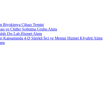
em Biyokimya Cihazı Temini
ası ve Chiller Soğutma Grubu Alımı
ılığı Dış Lab.Hizmet Alımı
rı Kapsamında 4-D Sürekli İşçi ve Memur Hizmet KIyafeti Alımı
ımı