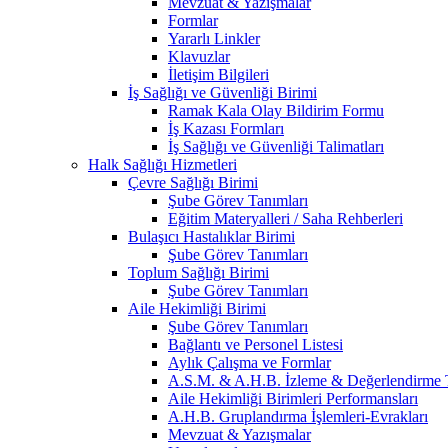
Mevzuat & Yazışmalar
Formlar
Yararlı Linkler
Klavuzlar
İletişim Bilgileri
İş Sağlığı ve Güvenliği Birimi
Ramak Kala Olay Bildirim Formu
İş Kazası Formları
İş Sağlığı ve Güvenliği Talimatları
Halk Sağlığı Hizmetleri
Çevre Sağlığı Birimi
Şube Görev Tanımları
Eğitim Materyalleri / Saha Rehberleri
Bulaşıcı Hastalıklar Birimi
Şube Görev Tanımları
Toplum Sağlığı Birimi
Şube Görev Tanımları
Aile Hekimliği Birimi
Şube Görev Tanımları
Bağlantı ve Personel Listesi
Aylık Çalışma ve Formlar
A.S.M. & A.H.B. İzleme & Değerlendirme T
Aile Hekimliği Birimleri Performansları
A.H.B. Gruplandırma İşlemleri-Evrakları
Mevzuat & Yazışmalar