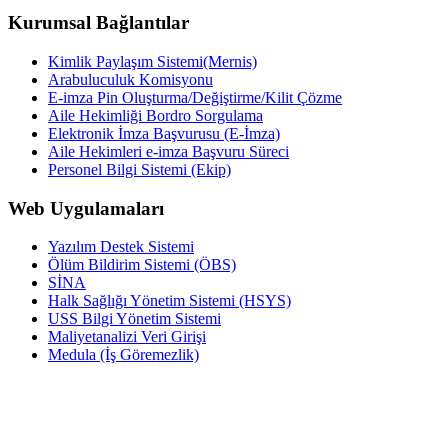
Kurumsal Bağlantılar
Kimlik Paylaşım Sistemi(Mernis)
Arabuluculuk Komisyonu
E-imza Pin Oluşturma/Değiştirme/Kilit Çözme
Aile Hekimliği Bordro Sorgulama
Elektronik İmza Başvurusu (E-İmza)
Aile Hekimleri e-imza Başvuru Süreci
Personel Bilgi Sistemi (Ekip)
Web Uygulamaları
Yazılım Destek Sistemi
Ölüm Bildirim Sistemi (ÖBS)
SİNA
Halk Sağlığı Yönetim Sistemi (HSYS)
USS Bilgi Yönetim Sistemi
Maliyetanalizi Veri Girişi
Medula (İş Göremezlik)