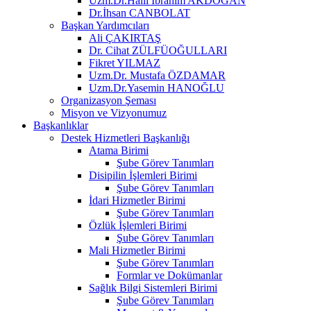
Uzm.Dr.Halil İbrahim AKDOĞAN
Dr.İhsan CANBOLAT
Başkan Yardımcıları
Ali ÇAKIRTAŞ
Dr. Cihat ZÜLFÜOĞULLARI
Fikret YILMAZ
Uzm.Dr. Mustafa ÖZDAMAR
Uzm.Dr.Yasemin HANOĞLU
Organizasyon Şeması
Misyon ve Vizyonumuz
Başkanlıklar
Destek Hizmetleri Başkanlığı
Atama Birimi
Şube Görev Tanımları
Disipilin İşlemleri Birimi
Şube Görev Tanımları
İdari Hizmetler Birimi
Şube Görev Tanımları
Özlük İşlemleri Birimi
Şube Görev Tanımları
Mali Hizmetler Birimi
Şube Görev Tanımları
Formlar ve Dokümanlar
Sağlık Bilgi Sistemleri Birimi
Şube Görev Tanımları