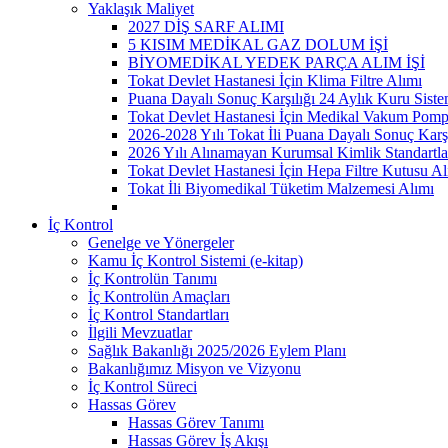
Yaklaşık Maliyet
2027 DİŞ SARF ALIMI
5 KISIM MEDİKAL GAZ DOLUM İŞİ
BİYOMEDİKAL YEDEK PARÇA ALIM İŞİ
Tokat Devlet Hastanesi İçin Klima Filtre Alımı
Puana Dayalı Sonuç Karşılığı 24 Aylık Kuru Sist
Tokat Devlet Hastanesi İçin Medikal Vakum Pomp
2026-2028 Yılı Tokat İli Puana Dayalı Sonuç Karş
2026 Yılı Alınamayan Kurumsal Kimlik Standartla
Tokat Devlet Hastanesi İçin Hepa Filtre Kutusu Al
Tokat İli Biyomedikal Tüketim Malzemesi Alımı
İç Kontrol
Genelge ve Yönergeler
Kamu İç Kontrol Sistemi (e-kitap)
İç Kontrolün Tanımı
İç Kontrolün Amaçları
İç Kontrol Standartları
İlgili Mevzuatlar
Sağlık Bakanlığı 2025/2026 Eylem Planı
Bakanlığımız Misyon ve Vizyonu
İç Kontrol Süreci
Hassas Görev
Hassas Görev Tanımı
Hassas Görev İş Akışı