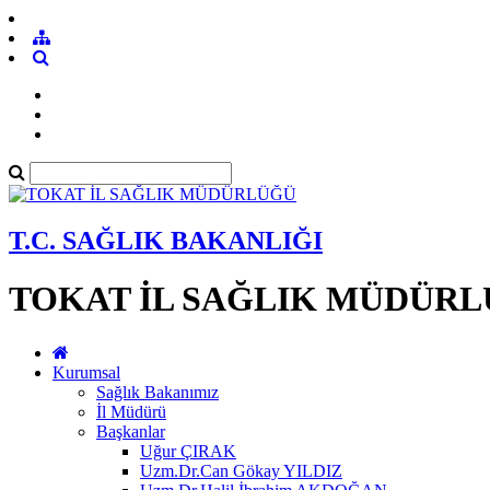
T.C. SAĞLIK BAKANLIĞI
TOKAT İL SAĞLIK MÜDÜR
Kurumsal
Sağlık Bakanımız
İl Müdürü
Başkanlar
Uğur ÇIRAK
Uzm.Dr.Can Gökay YILDIZ