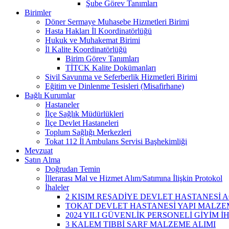
Şube Görev Tanımları
Birimler
Döner Sermaye Muhasebe Hizmetleri Birimi
Hasta Hakları İl Koordinatörlüğü
Hukuk ve Muhakemat Birimi
İl Kalite Koordinatörlüğü
Birim Görev Tanımları
TİTCK Kalite Dokümanları
Sivil Savunma ve Seferberlik Hizmetleri Birimi
Eğitim ve Dinlenme Tesisleri (Misafirhane)
Bağlı Kurumlar
Hastaneler
İlçe Sağlık Müdürlükleri
İlçe Devlet Hastaneleri
Toplum Sağlığı Merkezleri
Tokat 112 İl Ambulans Servisi Başhekimliği
Mevzuat
Satın Alma
Doğrudan Temin
İllerarası Mal ve Hizmet Alım/Satımına İlişkin Protokol
İhaleler
2 KISIM REŞADİYE DEVLET HASTANESİ A
TOKAT DEVLET HASTANESİ YAPI MALZEM
2024 YILI GÜVENLİK PERSONELİ GİYİM İ
3 KALEM TIBBİ SARF MALZEME ALIMI