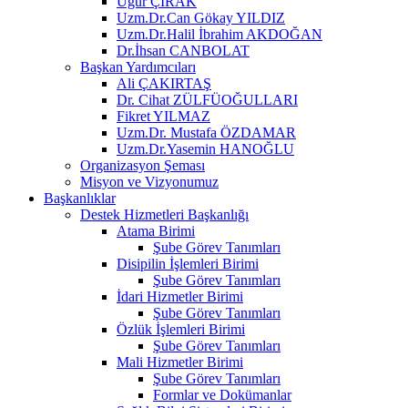
Uğur ÇIRAK
Uzm.Dr.Can Gökay YILDIZ
Uzm.Dr.Halil İbrahim AKDOĞAN
Dr.İhsan CANBOLAT
Başkan Yardımcıları
Ali ÇAKIRTAŞ
Dr. Cihat ZÜLFÜOĞULLARI
Fikret YILMAZ
Uzm.Dr. Mustafa ÖZDAMAR
Uzm.Dr.Yasemin HANOĞLU
Organizasyon Şeması
Misyon ve Vizyonumuz
Başkanlıklar
Destek Hizmetleri Başkanlığı
Atama Birimi
Şube Görev Tanımları
Disipilin İşlemleri Birimi
Şube Görev Tanımları
İdari Hizmetler Birimi
Şube Görev Tanımları
Özlük İşlemleri Birimi
Şube Görev Tanımları
Mali Hizmetler Birimi
Şube Görev Tanımları
Formlar ve Dokümanlar