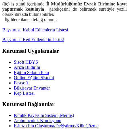
(üç) iş günü içerisinde
İl Müdürlüğümüz Evrak Birimine kayıt
yaptırmak koşuluyla
gerekçesini de belirtmek suretiyle yazılı
olarak itirazda bulunabilirler.
İlgililere ilanen tebliğ olunur.
Başvurusu Kabul Edilenlerin Listesi
Başvurusu Red Edilenlerin Listesi
Kurumsal Uygulamalar
Sisoft HBYS
Arıza Bildirim
Eğitim Salonu Plan
Online Eğitim Sistemi
Fastsoft
Bilgisayar Envanter
Kep Listesi
Kurumsal Bağlantılar
Kimlik Paylaşım Sistemi(Mernis)
Arabuluculuk Komisyonu
E-imza Pin Oluşturma/Değiştirme/Kilit Çözme