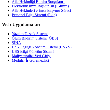
Aile Hekimliği Bordro Sorgulama
Elektronik İmza Başvurusu (E-İmza)
Aile Hekimleri e-imza Başvuru Süreci
Personel Bilgi Sistemi (Ekip)
Web Uygulamaları
Yazılım Destek Sistemi
Ölüm Bildirim Sistemi (ÖBS)
SİNA
Halk Sağlığı Yönetim Sistemi (HSYS)
USS Bilgi Yönetim Sistemi
Maliyetanalizi Veri Girişi
Medula (İş Göremezlik)