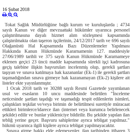
16 Şubat 2018
Tokat Sağlık Müdürlüğüne bağlı kurum ve kuruluşlarda ; 4734
sayılı Kanun ve diğer mevzuattaki hükümler uyarınca personel
çalıştırılmasına dayalı hizmet alım sözleşmesi kapsamında
çalıştırılmakta olan taşeron işçilerinin, 24/12/2017 tarih ve 696 sayılı
Olağanüstü Hal Kapsamında Bazı Düzenlemeler Yapılması
Hakkında Kanun Hükmünde Kararnamenin 127. maddesiyle
27/06/1989 tarihli ve 375 sayılı Kanun Hükmünde Kararnameye
eklenen geçici 23 üncü madde kapsamında sürekli işçi kadrosuna
geçiş talebine ilişkin başvuruları incelenmiş olup, gerekli şartları
taşıyan ve sınava katılmaya hak kazananlar (Ek-1) ile gerekli şartları
taşımadığından sınava girmeye hak kazanamayan (Ek-2) kişilere ait
listeler ekte yayınlanmıştır.
1 Ocak 2018 tarih ve 30288 sayılı Resmi Gazetede yayımlanan
usul ve esasların 10 uncu maddesinde belirtilen "İnceleme
neticesinde şartları taşıdığı ve taşımadığı tespit edilenlerin isimleri,
çalıştıkları teşkilat ve/veya birimin de belirtilmesi suretiyle müracaat
ettikleri birimlerce/idarece ilan (internet veya kurumca belirlenecek
şekilde) edilir ve bunlar yükleniciye bildirilir. Bu şekilde yapılan ilan
tebliğ yerine geçer. Başvuru sahiplerine ayrıca tebligat yapılmaz."
hükmü uyarınca ilgili kişilere ayrıca tebligat yapılmayacaktır.
Sınava girme hakkı elde edemeyenler, ilan tarihinden itibaren 3