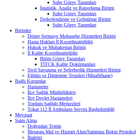
Şube Görev Tanımları
İstatistik, Analiz ve Raporlama Birimi
Şube Görev Tanımları
Değerlendirme ve Geliştirme Birimi
Şube Görev Tanımları
Birimler
Döner Sermaye Muhasebe Hizmetleri Birimi
Hasta Hakları İl Koordinatörlüğü
Hukuk ve Muhakemat Birimi
İl Kalite Koordinatörlüğü
Birim Görev Tanımları
TİTCK Kalite Dokümanları
Sivil Savunma ve Seferberlik Hizmetleri Birimi
Eğitim ve Dinlenme Tesisleri (Misafirhane)
Bağlı Kurumlar
Hastaneler
İlçe Sağlık Müdürlükleri
İlçe Devlet Hastaneleri
Toplum Sağlığı Merkezleri
Tokat 112 İl Ambulans Servisi Başhekimliği
Mevzuat
Satın Alma
Doğrudan Temin
İllerarası Mal ve Hizmet Alım/Satımına İlişkin Protokol
İhaleler