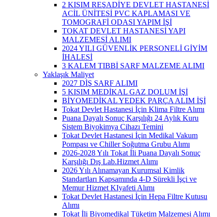
2 KISIM REŞADİYE DEVLET HASTANESİ
ACİL ÜNİTESİ PVC KAPLAMASI VE
TOMOGRAFİ ODASI YAPIM İŞİ
TOKAT DEVLET HASTANESİ YAPI
MALZEMESİ ALIMI
2024 YILI GÜVENLİK PERSONELİ GİYİM
İHALESİ
3 KALEM TIBBİ SARF MALZEME ALIMI
Yaklaşık Maliyet
2027 DİŞ SARF ALIMI
5 KISIM MEDİKAL GAZ DOLUM İŞİ
BİYOMEDİKAL YEDEK PARÇA ALIM İŞİ
Tokat Devlet Hastanesi İçin Klima Filtre Alımı
Puana Dayalı Sonuç Karşılığı 24 Aylık Kuru
Sistem Biyokimya Cihazı Temini
Tokat Devlet Hastanesi İçin Medikal Vakum
Pompası ve Chiller Soğutma Grubu Alımı
2026-2028 Yılı Tokat İli Puana Dayalı Sonuç
Karşılığı Dış Lab.Hizmet Alımı
2026 Yılı Alınamayan Kurumsal Kimlik
Standartları Kapsamında 4-D Sürekli İşçi ve
Memur Hizmet KIyafeti Alımı
Tokat Devlet Hastanesi İçin Hepa Filtre Kutusu
Alımı
Tokat İli Biyomedikal Tüketim Malzemesi Alımı