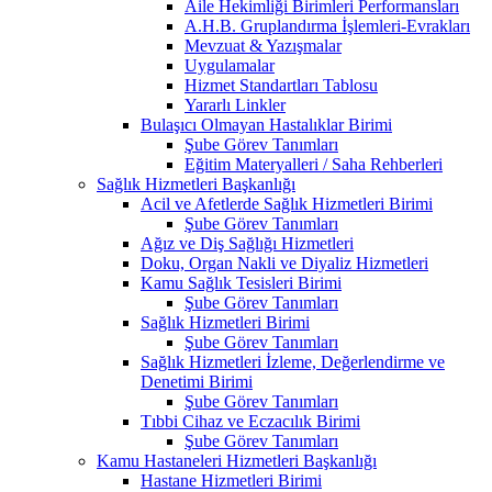
Aile Hekimliği Birimleri Performansları
A.H.B. Gruplandırma İşlemleri-Evrakları
Mevzuat & Yazışmalar
Uygulamalar
Hizmet Standartları Tablosu
Yararlı Linkler
Bulaşıcı Olmayan Hastalıklar Birimi
Şube Görev Tanımları
Eğitim Materyalleri / Saha Rehberleri
Sağlık Hizmetleri Başkanlığı
Acil ve Afetlerde Sağlık Hizmetleri Birimi
Şube Görev Tanımları
Ağız ve Diş Sağlığı Hizmetleri
Doku, Organ Nakli ve Diyaliz Hizmetleri
Kamu Sağlık Tesisleri Birimi
Şube Görev Tanımları
Sağlık Hizmetleri Birimi
Şube Görev Tanımları
Sağlık Hizmetleri İzleme, Değerlendirme ve
Denetimi Birimi
Şube Görev Tanımları
Tıbbi Cihaz ve Eczacılık Birimi
Şube Görev Tanımları
Kamu Hastaneleri Hizmetleri Başkanlığı
Hastane Hizmetleri Birimi