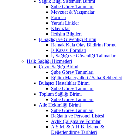
Sağlık Bilgi Sistemleri Birimi
Şube Görev Tanımları
Mevzuat & Yazışmalar
Formlar
Yararlı Linkler
Klavuzlar
İletişim Bilgileri
İş Sağlığı ve Güvenliği Birimi
Ramak Kala Olay Bildirim Formu
İş Kazası Formları
İş Sağlığı ve Güvenliği Talimatları
Halk Sağlığı Hizmetleri
Çevre Sağlığı Birimi
Şube Görev Tanımları
Eğitim Materyalleri / Saha Rehberleri
Bulaşıcı Hastalıklar Birimi
Şube Görev Tanımları
Toplum Sağlığı Birimi
Şube Görev Tanımları
Aile Hekimliği Birimi
Şube Görev Tanımları
Bağlantı ve Personel Listesi
Aylık Çalışma ve Formlar
A.S.M. & A.H.B. İzleme &
Değerlendirme Tarihleri