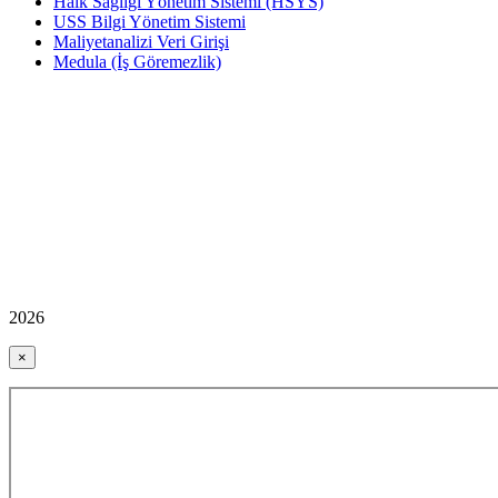
Halk Sağlığı Yönetim Sistemi (HSYS)
USS Bilgi Yönetim Sistemi
Maliyetanalizi Veri Girişi
Medula (İş Göremezlik)
2026
×