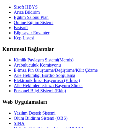
Sisoft HBYS
Arıza Bildirim
Eğitim Salonu Plan
Online Eğitim Sistemi
Fastsoft
Bilgisayar Envanter
Kep Listesi
Kurumsal Bağlantılar
Kimlik Paylaşım Sistemi(Mernis)
Arabuluculuk Komisyonu
E-imza Pin Oluşturma/Değiştirme/Kilit Çözme
Aile Hekimliği Bordro Sorgulama
Elektronik İmza Başvurusu (E-İmza)
Aile Hekimleri e-imza Başvuru Süreci
Personel Bilgi Sistemi (Ekip)
Web Uygulamaları
Yazılım Destek Sistemi
Ölüm Bildirim Sistemi (ÖBS)
SİNA