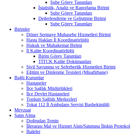
Şube Görev Tanımları
İstatistik, Analiz ve Raporlama Birimi
Şube Görev Tanımları
Değerlendirme ve Geliştirme Birimi
Şube Görev Tanımları
Birimler
Döner Sermaye Muhasebe Hizmetleri Birimi
Hasta Hakları İl Koordinatörlüğü
Hukuk ve Muhakemat Birimi
İl Kalite Koordinatörlüğü
Birim Görev Tanımları
TİTCK Kalite Dokümanları
Sivil Savunma ve Seferberlik Hizmetleri Birimi
Eğitim ve Dinlenme Tesisleri (Misafirhane)
Bağlı Kurumlar
Hastaneler
İlçe Sağlık Müdürlükleri
İlçe Devlet Hastaneleri
Toplum Sağlığı Merkezleri
Tokat 112 İl Ambulans Servisi Başhekimliği
Mevzuat
Satın Alma
Doğrudan Temin
İllerarası Mal ve Hizmet Alım/Satımına İlişkin Protokol
İhaleler