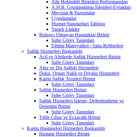
Aile Hekimliği Birimleri Performansları
A.H.B. Gruplandırma İşlemleri-Evrakları
Mevzuat & Yazışmalar
Uygulamalar
Hizmet Standartları Tablosu
Yararlı Linkler
Bulaşıcı Olmayan Hastalıklar Birimi
Şube Görev Tanımları
Eğitim Materyalleri / Saha Rehberleri
Sağlık Hizmetleri Başkanlığı
Acil ve Afetlerde Sağlık Hizmetleri Birimi
Şube Görev Tanımları
Ağız ve Diş Sağlığı Hizmetleri
Doku, Organ Nakli ve Diyaliz Hizmetleri
Kamu Sağlık Tesisleri Birimi
Şube Görev Tanımları
Sağlık Hizmetleri Birimi
Şube Görev Tanımları
Sağlık Hizmetleri İzleme, Değerlendirme ve
Denetimi Birimi
Şube Görev Tanımları
Tıbbi Cihaz ve Eczacılık Birimi
Şube Görev Tanımları
Kamu Hastaneleri Hizmetleri Başkanlığı
Hastane Hizmetleri Birimi