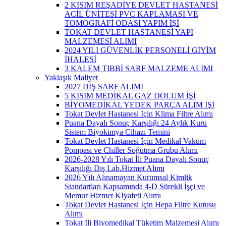
2 KISIM REŞADİYE DEVLET HASTANESİ
ACİL ÜNİTESİ PVC KAPLAMASI VE
TOMOGRAFİ ODASI YAPIM İŞİ
TOKAT DEVLET HASTANESİ YAPI
MALZEMESİ ALIMI
2024 YILI GÜVENLİK PERSONELİ GİYİM
İHALESİ
3 KALEM TIBBİ SARF MALZEME ALIMI
Yaklaşık Maliyet
2027 DİŞ SARF ALIMI
5 KISIM MEDİKAL GAZ DOLUM İŞİ
BİYOMEDİKAL YEDEK PARÇA ALIM İŞİ
Tokat Devlet Hastanesi İçin Klima Filtre Alımı
Puana Dayalı Sonuç Karşılığı 24 Aylık Kuru
Sistem Biyokimya Cihazı Temini
Tokat Devlet Hastanesi İçin Medikal Vakum
Pompası ve Chiller Soğutma Grubu Alımı
2026-2028 Yılı Tokat İli Puana Dayalı Sonuç
Karşılığı Dış Lab.Hizmet Alımı
2026 Yılı Alınamayan Kurumsal Kimlik
Standartları Kapsamında 4-D Sürekli İşçi ve
Memur Hizmet KIyafeti Alımı
Tokat Devlet Hastanesi İçin Hepa Filtre Kutusu
Alımı
Tokat İli Biyomedikal Tüketim Malzemesi Alımı