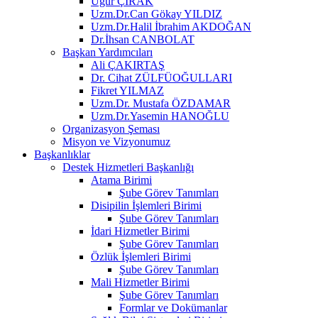
Uğur ÇIRAK
Uzm.Dr.Can Gökay YILDIZ
Uzm.Dr.Halil İbrahim AKDOĞAN
Dr.İhsan CANBOLAT
Başkan Yardımcıları
Ali ÇAKIRTAŞ
Dr. Cihat ZÜLFÜOĞULLARI
Fikret YILMAZ
Uzm.Dr. Mustafa ÖZDAMAR
Uzm.Dr.Yasemin HANOĞLU
Organizasyon Şeması
Misyon ve Vizyonumuz
Başkanlıklar
Destek Hizmetleri Başkanlığı
Atama Birimi
Şube Görev Tanımları
Disipilin İşlemleri Birimi
Şube Görev Tanımları
İdari Hizmetler Birimi
Şube Görev Tanımları
Özlük İşlemleri Birimi
Şube Görev Tanımları
Mali Hizmetler Birimi
Şube Görev Tanımları
Formlar ve Dokümanlar