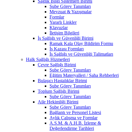
Sağlık Bilgi Sistemleri Birimi
Şube Görev Tanımları
Mevzuat & Yazışmalar
Formlar
Yararlı Linkler
Klavuzlar
İletişim Bilgileri
İş Sağlığı ve Güvenliği Birimi
Ramak Kala Olay Bildirim Formu
İş Kazası Formları
İş Sağlığı ve Güvenliği Talimatları
Halk Sağlığı Hizmetleri
Çevre Sağlığı Birimi
Şube Görev Tanımları
Eğitim Materyalleri / Saha Rehberleri
Bulaşıcı Hastalıklar Birimi
Şube Görev Tanımları
Toplum Sağlığı Birimi
Şube Görev Tanımları
Aile Hekimliği Birimi
Şube Görev Tanımları
Bağlantı ve Personel Listesi
Aylık Çalışma ve Formlar
A.S.M. & A.H.B. İzleme &
Değerlendirme Tarihleri