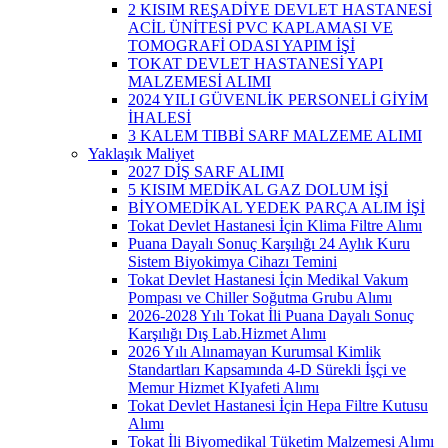
2 KISIM REŞADİYE DEVLET HASTANESİ
ACİL ÜNİTESİ PVC KAPLAMASI VE
TOMOGRAFİ ODASI YAPIM İŞİ
TOKAT DEVLET HASTANESİ YAPI
MALZEMESİ ALIMI
2024 YILI GÜVENLİK PERSONELİ GİYİM
İHALESİ
3 KALEM TIBBİ SARF MALZEME ALIMI
Yaklaşık Maliyet
2027 DİŞ SARF ALIMI
5 KISIM MEDİKAL GAZ DOLUM İŞİ
BİYOMEDİKAL YEDEK PARÇA ALIM İŞİ
Tokat Devlet Hastanesi İçin Klima Filtre Alımı
Puana Dayalı Sonuç Karşılığı 24 Aylık Kuru
Sistem Biyokimya Cihazı Temini
Tokat Devlet Hastanesi İçin Medikal Vakum
Pompası ve Chiller Soğutma Grubu Alımı
2026-2028 Yılı Tokat İli Puana Dayalı Sonuç
Karşılığı Dış Lab.Hizmet Alımı
2026 Yılı Alınamayan Kurumsal Kimlik
Standartları Kapsamında 4-D Sürekli İşçi ve
Memur Hizmet KIyafeti Alımı
Tokat Devlet Hastanesi İçin Hepa Filtre Kutusu
Alımı
Tokat İli Biyomedikal Tüketim Malzemesi Alımı