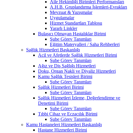
Aile Hekimliği Birimleri Performansları
A.H.B. Gruplandırma İşlemleri-Evrakları
Mevzuat & Yazışmalar
Uygulamalar
Hizmet Standartları Tablosu
Yararlı Linkler
Bulaşıcı Olmayan Hastalıklar Birimi
Şube Görev Tanımları
Eğitim Materyalleri / Saha Rehberleri
Sağlık Hizmetleri Başkanlığı
Acil ve Afetlerde Sağlık Hizmetleri Birimi
Şube Görev Tanımları
Ağız ve Diş Sağlığı Hizmetleri
Doku, Organ Nakli ve Diyaliz Hizmetleri
Kamu Sağlık Tesisleri Birimi
Şube Görev Tanımları
Sağlık Hizmetleri Birimi
Şube Görev Tanımları
Sağlık Hizmetleri İzleme, Değerlendirme ve
Denetimi Birimi
Şube Görev Tanımları
Tıbbi Cihaz ve Eczacılık Birimi
Şube Görev Tanımları
Kamu Hastaneleri Hizmetleri Başkanlığı
Hastane Hizmetleri Birimi