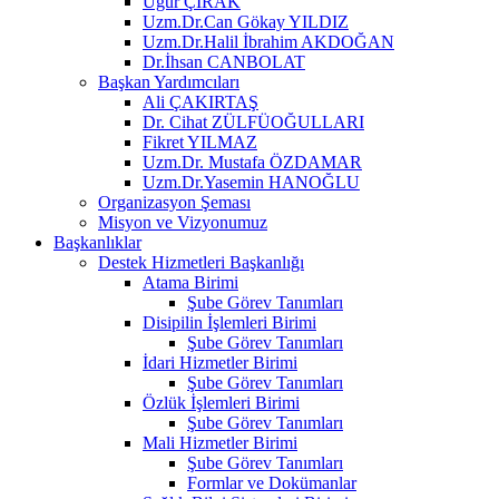
Uğur ÇIRAK
Uzm.Dr.Can Gökay YILDIZ
Uzm.Dr.Halil İbrahim AKDOĞAN
Dr.İhsan CANBOLAT
Başkan Yardımcıları
Ali ÇAKIRTAŞ
Dr. Cihat ZÜLFÜOĞULLARI
Fikret YILMAZ
Uzm.Dr. Mustafa ÖZDAMAR
Uzm.Dr.Yasemin HANOĞLU
Organizasyon Şeması
Misyon ve Vizyonumuz
Başkanlıklar
Destek Hizmetleri Başkanlığı
Atama Birimi
Şube Görev Tanımları
Disipilin İşlemleri Birimi
Şube Görev Tanımları
İdari Hizmetler Birimi
Şube Görev Tanımları
Özlük İşlemleri Birimi
Şube Görev Tanımları
Mali Hizmetler Birimi
Şube Görev Tanımları
Formlar ve Dokümanlar