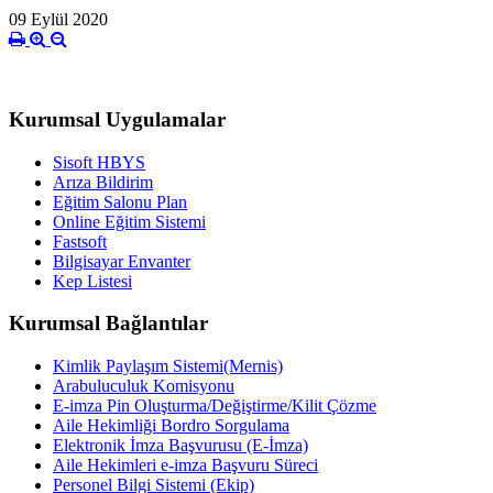
09 Eylül 2020
Kurumsal Uygulamalar
Sisoft HBYS
Arıza Bildirim
Eğitim Salonu Plan
Online Eğitim Sistemi
Fastsoft
Bilgisayar Envanter
Kep Listesi
Kurumsal Bağlantılar
Kimlik Paylaşım Sistemi(Mernis)
Arabuluculuk Komisyonu
E-imza Pin Oluşturma/Değiştirme/Kilit Çözme
Aile Hekimliği Bordro Sorgulama
Elektronik İmza Başvurusu (E-İmza)
Aile Hekimleri e-imza Başvuru Süreci
Personel Bilgi Sistemi (Ekip)