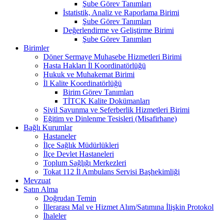
Şube Görev Tanımları
İstatistik, Analiz ve Raporlama Birimi
Şube Görev Tanımları
Değerlendirme ve Geliştirme Birimi
Şube Görev Tanımları
Birimler
Döner Sermaye Muhasebe Hizmetleri Birimi
Hasta Hakları İl Koordinatörlüğü
Hukuk ve Muhakemat Birimi
İl Kalite Koordinatörlüğü
Birim Görev Tanımları
TİTCK Kalite Dokümanları
Sivil Savunma ve Seferberlik Hizmetleri Birimi
Eğitim ve Dinlenme Tesisleri (Misafirhane)
Bağlı Kurumlar
Hastaneler
İlçe Sağlık Müdürlükleri
İlçe Devlet Hastaneleri
Toplum Sağlığı Merkezleri
Tokat 112 İl Ambulans Servisi Başhekimliği
Mevzuat
Satın Alma
Doğrudan Temin
İllerarası Mal ve Hizmet Alım/Satımına İlişkin Protokol
İhaleler