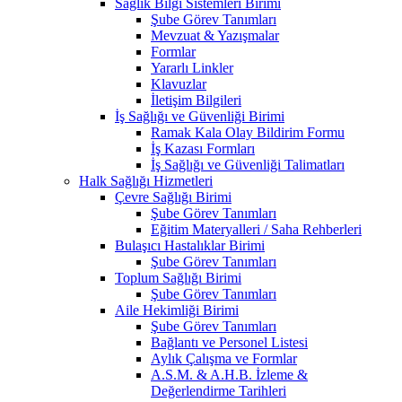
Sağlık Bilgi Sistemleri Birimi
Şube Görev Tanımları
Mevzuat & Yazışmalar
Formlar
Yararlı Linkler
Klavuzlar
İletişim Bilgileri
İş Sağlığı ve Güvenliği Birimi
Ramak Kala Olay Bildirim Formu
İş Kazası Formları
İş Sağlığı ve Güvenliği Talimatları
Halk Sağlığı Hizmetleri
Çevre Sağlığı Birimi
Şube Görev Tanımları
Eğitim Materyalleri / Saha Rehberleri
Bulaşıcı Hastalıklar Birimi
Şube Görev Tanımları
Toplum Sağlığı Birimi
Şube Görev Tanımları
Aile Hekimliği Birimi
Şube Görev Tanımları
Bağlantı ve Personel Listesi
Aylık Çalışma ve Formlar
A.S.M. & A.H.B. İzleme &
Değerlendirme Tarihleri