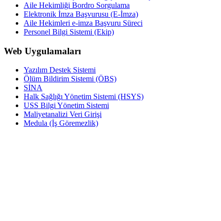
Aile Hekimliği Bordro Sorgulama
Elektronik İmza Başvurusu (E-İmza)
Aile Hekimleri e-imza Başvuru Süreci
Personel Bilgi Sistemi (Ekip)
Web Uygulamaları
Yazılım Destek Sistemi
Ölüm Bildirim Sistemi (ÖBS)
SİNA
Halk Sağlığı Yönetim Sistemi (HSYS)
USS Bilgi Yönetim Sistemi
Maliyetanalizi Veri Girişi
Medula (İş Göremezlik)