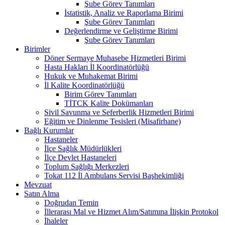
Şube Görev Tanımları
İstatistik, Analiz ve Raporlama Birimi
Şube Görev Tanımları
Değerlendirme ve Geliştirme Birimi
Şube Görev Tanımları
Birimler
Döner Sermaye Muhasebe Hizmetleri Birimi
Hasta Hakları İl Koordinatörlüğü
Hukuk ve Muhakemat Birimi
İl Kalite Koordinatörlüğü
Birim Görev Tanımları
TİTCK Kalite Dokümanları
Sivil Savunma ve Seferberlik Hizmetleri Birimi
Eğitim ve Dinlenme Tesisleri (Misafirhane)
Bağlı Kurumlar
Hastaneler
İlçe Sağlık Müdürlükleri
İlçe Devlet Hastaneleri
Toplum Sağlığı Merkezleri
Tokat 112 İl Ambulans Servisi Başhekimliği
Mevzuat
Satın Alma
Doğrudan Temin
İllerarası Mal ve Hizmet Alım/Satımına İlişkin Protokol
İhaleler