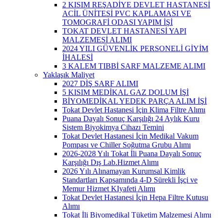
2 KISIM REŞADİYE DEVLET HASTANESİ
ACİL ÜNİTESİ PVC KAPLAMASI VE
TOMOGRAFİ ODASI YAPIM İŞİ
TOKAT DEVLET HASTANESİ YAPI
MALZEMESİ ALIMI
2024 YILI GÜVENLİK PERSONELİ GİYİM
İHALESİ
3 KALEM TIBBİ SARF MALZEME ALIMI
Yaklaşık Maliyet
2027 DİŞ SARF ALIMI
5 KISIM MEDİKAL GAZ DOLUM İŞİ
BİYOMEDİKAL YEDEK PARÇA ALIM İŞİ
Tokat Devlet Hastanesi İçin Klima Filtre Alımı
Puana Dayalı Sonuç Karşılığı 24 Aylık Kuru
Sistem Biyokimya Cihazı Temini
Tokat Devlet Hastanesi İçin Medikal Vakum
Pompası ve Chiller Soğutma Grubu Alımı
2026-2028 Yılı Tokat İli Puana Dayalı Sonuç
Karşılığı Dış Lab.Hizmet Alımı
2026 Yılı Alınamayan Kurumsal Kimlik
Standartları Kapsamında 4-D Sürekli İşçi ve
Memur Hizmet KIyafeti Alımı
Tokat Devlet Hastanesi İçin Hepa Filtre Kutusu
Alımı
Tokat İli Biyomedikal Tüketim Malzemesi Alımı