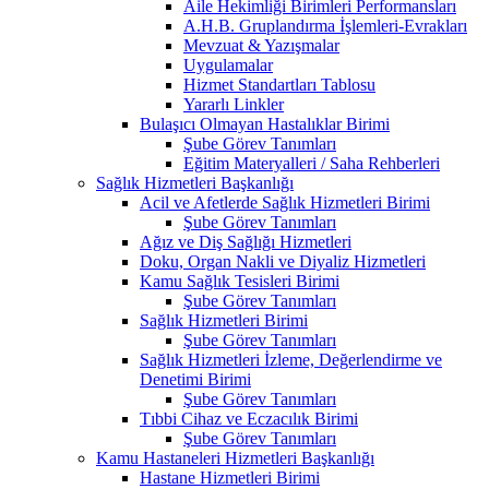
Aile Hekimliği Birimleri Performansları
A.H.B. Gruplandırma İşlemleri-Evrakları
Mevzuat & Yazışmalar
Uygulamalar
Hizmet Standartları Tablosu
Yararlı Linkler
Bulaşıcı Olmayan Hastalıklar Birimi
Şube Görev Tanımları
Eğitim Materyalleri / Saha Rehberleri
Sağlık Hizmetleri Başkanlığı
Acil ve Afetlerde Sağlık Hizmetleri Birimi
Şube Görev Tanımları
Ağız ve Diş Sağlığı Hizmetleri
Doku, Organ Nakli ve Diyaliz Hizmetleri
Kamu Sağlık Tesisleri Birimi
Şube Görev Tanımları
Sağlık Hizmetleri Birimi
Şube Görev Tanımları
Sağlık Hizmetleri İzleme, Değerlendirme ve
Denetimi Birimi
Şube Görev Tanımları
Tıbbi Cihaz ve Eczacılık Birimi
Şube Görev Tanımları
Kamu Hastaneleri Hizmetleri Başkanlığı
Hastane Hizmetleri Birimi