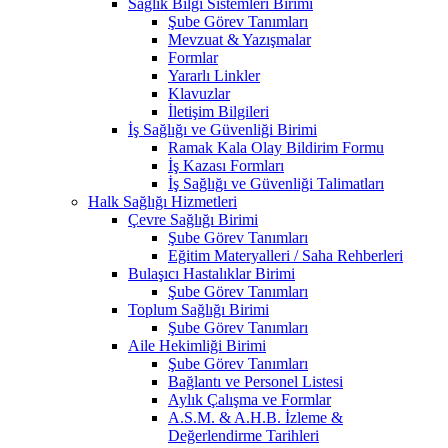
Sağlık Bilgi Sistemleri Birimi
Şube Görev Tanımları
Mevzuat & Yazışmalar
Formlar
Yararlı Linkler
Klavuzlar
İletişim Bilgileri
İş Sağlığı ve Güvenliği Birimi
Ramak Kala Olay Bildirim Formu
İş Kazası Formları
İş Sağlığı ve Güvenliği Talimatları
Halk Sağlığı Hizmetleri
Çevre Sağlığı Birimi
Şube Görev Tanımları
Eğitim Materyalleri / Saha Rehberleri
Bulaşıcı Hastalıklar Birimi
Şube Görev Tanımları
Toplum Sağlığı Birimi
Şube Görev Tanımları
Aile Hekimliği Birimi
Şube Görev Tanımları
Bağlantı ve Personel Listesi
Aylık Çalışma ve Formlar
A.S.M. & A.H.B. İzleme &
Değerlendirme Tarihleri