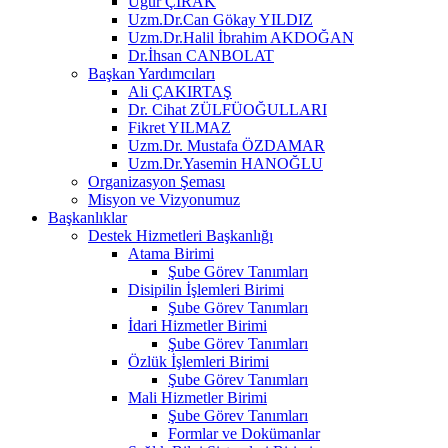
Uğur ÇIRAK
Uzm.Dr.Can Gökay YILDIZ
Uzm.Dr.Halil İbrahim AKDOĞAN
Dr.İhsan CANBOLAT
Başkan Yardımcıları
Ali ÇAKIRTAŞ
Dr. Cihat ZÜLFÜOĞULLARI
Fikret YILMAZ
Uzm.Dr. Mustafa ÖZDAMAR
Uzm.Dr.Yasemin HANOĞLU
Organizasyon Şeması
Misyon ve Vizyonumuz
Başkanlıklar
Destek Hizmetleri Başkanlığı
Atama Birimi
Şube Görev Tanımları
Disipilin İşlemleri Birimi
Şube Görev Tanımları
İdari Hizmetler Birimi
Şube Görev Tanımları
Özlük İşlemleri Birimi
Şube Görev Tanımları
Mali Hizmetler Birimi
Şube Görev Tanımları
Formlar ve Dokümanlar