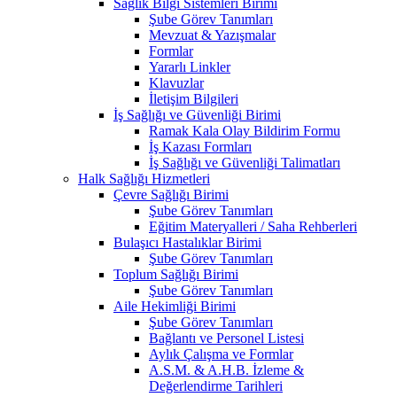
Sağlık Bilgi Sistemleri Birimi
Şube Görev Tanımları
Mevzuat & Yazışmalar
Formlar
Yararlı Linkler
Klavuzlar
İletişim Bilgileri
İş Sağlığı ve Güvenliği Birimi
Ramak Kala Olay Bildirim Formu
İş Kazası Formları
İş Sağlığı ve Güvenliği Talimatları
Halk Sağlığı Hizmetleri
Çevre Sağlığı Birimi
Şube Görev Tanımları
Eğitim Materyalleri / Saha Rehberleri
Bulaşıcı Hastalıklar Birimi
Şube Görev Tanımları
Toplum Sağlığı Birimi
Şube Görev Tanımları
Aile Hekimliği Birimi
Şube Görev Tanımları
Bağlantı ve Personel Listesi
Aylık Çalışma ve Formlar
A.S.M. & A.H.B. İzleme &
Değerlendirme Tarihleri