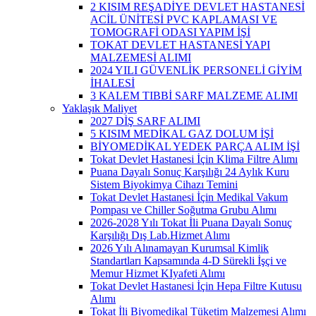
2 KISIM REŞADİYE DEVLET HASTANESİ
ACİL ÜNİTESİ PVC KAPLAMASI VE
TOMOGRAFİ ODASI YAPIM İŞİ
TOKAT DEVLET HASTANESİ YAPI
MALZEMESİ ALIMI
2024 YILI GÜVENLİK PERSONELİ GİYİM
İHALESİ
3 KALEM TIBBİ SARF MALZEME ALIMI
Yaklaşık Maliyet
2027 DİŞ SARF ALIMI
5 KISIM MEDİKAL GAZ DOLUM İŞİ
BİYOMEDİKAL YEDEK PARÇA ALIM İŞİ
Tokat Devlet Hastanesi İçin Klima Filtre Alımı
Puana Dayalı Sonuç Karşılığı 24 Aylık Kuru
Sistem Biyokimya Cihazı Temini
Tokat Devlet Hastanesi İçin Medikal Vakum
Pompası ve Chiller Soğutma Grubu Alımı
2026-2028 Yılı Tokat İli Puana Dayalı Sonuç
Karşılığı Dış Lab.Hizmet Alımı
2026 Yılı Alınamayan Kurumsal Kimlik
Standartları Kapsamında 4-D Sürekli İşçi ve
Memur Hizmet KIyafeti Alımı
Tokat Devlet Hastanesi İçin Hepa Filtre Kutusu
Alımı
Tokat İli Biyomedikal Tüketim Malzemesi Alımı