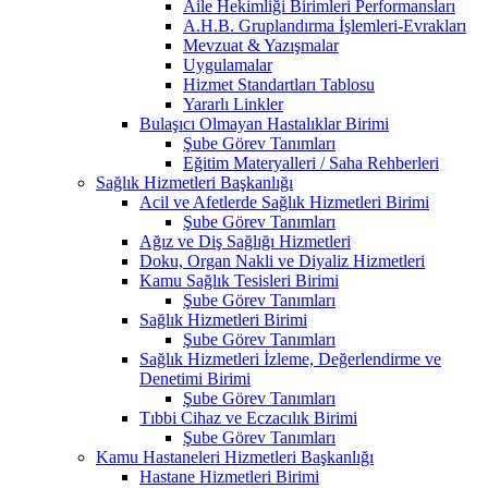
Aile Hekimliği Birimleri Performansları
A.H.B. Gruplandırma İşlemleri-Evrakları
Mevzuat & Yazışmalar
Uygulamalar
Hizmet Standartları Tablosu
Yararlı Linkler
Bulaşıcı Olmayan Hastalıklar Birimi
Şube Görev Tanımları
Eğitim Materyalleri / Saha Rehberleri
Sağlık Hizmetleri Başkanlığı
Acil ve Afetlerde Sağlık Hizmetleri Birimi
Şube Görev Tanımları
Ağız ve Diş Sağlığı Hizmetleri
Doku, Organ Nakli ve Diyaliz Hizmetleri
Kamu Sağlık Tesisleri Birimi
Şube Görev Tanımları
Sağlık Hizmetleri Birimi
Şube Görev Tanımları
Sağlık Hizmetleri İzleme, Değerlendirme ve
Denetimi Birimi
Şube Görev Tanımları
Tıbbi Cihaz ve Eczacılık Birimi
Şube Görev Tanımları
Kamu Hastaneleri Hizmetleri Başkanlığı
Hastane Hizmetleri Birimi