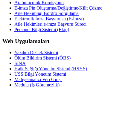
Arabuluculuk Komisyonu
E-imza Pin Oluşturma/Değiştirme/Kilit Çözme
Aile Hekimliği Bordro Sorgulama
Elektronik İmza Başvurusu (E-İmza)
Aile Hekimleri e-imza Başvuru Süreci
Personel Bilgi Sistemi (Ekip)
Web Uygulamaları
Yazılım Destek Sistemi
Ölüm Bildirim Sistemi (ÖBS)
SİNA
Halk Sağlığı Yönetim Sistemi (HSYS)
USS Bilgi Yönetim Sistemi
Maliyetanalizi Veri Girişi
Medula (İş Göremezlik)