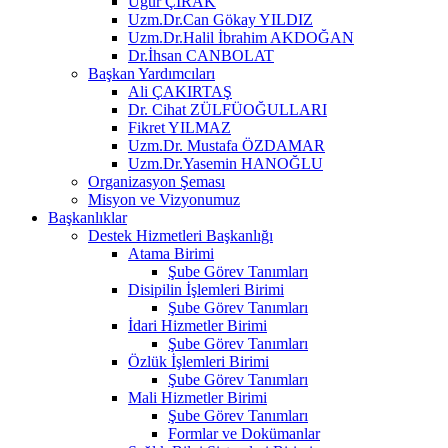
Uğur ÇIRAK
Uzm.Dr.Can Gökay YILDIZ
Uzm.Dr.Halil İbrahim AKDOĞAN
Dr.İhsan CANBOLAT
Başkan Yardımcıları
Ali ÇAKIRTAŞ
Dr. Cihat ZÜLFÜOĞULLARI
Fikret YILMAZ
Uzm.Dr. Mustafa ÖZDAMAR
Uzm.Dr.Yasemin HANOĞLU
Organizasyon Şeması
Misyon ve Vizyonumuz
Başkanlıklar
Destek Hizmetleri Başkanlığı
Atama Birimi
Şube Görev Tanımları
Disipilin İşlemleri Birimi
Şube Görev Tanımları
İdari Hizmetler Birimi
Şube Görev Tanımları
Özlük İşlemleri Birimi
Şube Görev Tanımları
Mali Hizmetler Birimi
Şube Görev Tanımları
Formlar ve Dokümanlar