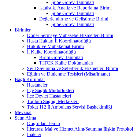
Şube Görev Tanımları
İstatistik, Analiz ve Raporlama Birimi
Şube Görev Tanımları
Değerlendirme ve Geliştirme Birimi
Şube Görev Tanımları
Birimler
Döner Sermaye Muhasebe Hizmetleri Birimi
Hasta Hakları İl Koordinatörlüğü
Hukuk ve Muhakemat Birimi
İl Kalite Koordinatörlüğü
Birim Görev Tanımları
TİTCK Kalite Dokümanları
Sivil Savunma ve Seferberlik Hizmetleri Birimi
Eğitim ve Dinlenme Tesisleri (Misafirhane)
Bağlı Kurumlar
Hastaneler
İlçe Sağlık Müdürlükleri
İlçe Devlet Hastaneleri
Toplum Sağlığı Merkezleri
Tokat 112 İl Ambulans Servisi Başhekimliği
Mevzuat
Satın Alma
Doğrudan Temin
İllerarası Mal ve Hizmet Alım/Satımına İlişkin Protokol
İhaleler