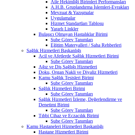
Aile Hekimliği Birimleri Performansları
A.H.B. Gruplandırma İşlemleri-Evrakları
Mevzuat & Yazışmalar
Uygulamalar
Hizmet Standartları Tablosu
Yararlı Linkler
Bulaşıcı Olmayan Hastalıklar Birimi
Şube Görev Tanımları
Eğitim Materyalleri / Saha Rehberleri
Sağlık Hizmetleri Başkanlığı
Acil ve Afetlerde Sağlık Hizmetleri Birimi
Şube Görev Tanımları
Ağız ve Diş Sağlığı Hizmetleri
Doku, Organ Nakli ve Diyaliz Hizmetleri
Kamu Sağlık Tesisleri Birimi
Şube Görev Tanımları
Sağlık Hizmetleri Birimi
Şube Görev Tanımları
Sağlık Hizmetleri İzleme, Değerlendirme ve
Denetimi Birimi
Şube Görev Tanımları
Tıbbi Cihaz ve Eczacılık Birimi
Şube Görev Tanımları
Kamu Hastaneleri Hizmetleri Başkanlığı
Hastane Hizmetleri Birimi