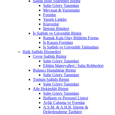
Sağlık Bilgi Sistemleri Birimi
Şube Görev Tanımları
Mevzuat & Yazışmalar
Formlar
Yararlı Linkler
Klavuzlar
İletişim Bilgileri
İş Sağlığı ve Güvenliği Birimi
Ramak Kala Olay Bildirim Formu
İş Kazası Formları
İş Sağlığı ve Güvenliği Talimatları
Halk Sağlığı Hizmetleri
Çevre Sağlığı Birimi
Şube Görev Tanımları
Eğitim Materyalleri / Saha Rehberleri
Bulaşıcı Hastalıklar Birimi
Şube Görev Tanımları
Toplum Sağlığı Birimi
Şube Görev Tanımları
Aile Hekimliği Birimi
Şube Görev Tanımları
Bağlantı ve Personel Listesi
Aylık Çalışma ve Formlar
A.S.M. & A.H.B. İzleme &
Değerlendirme Tarihleri