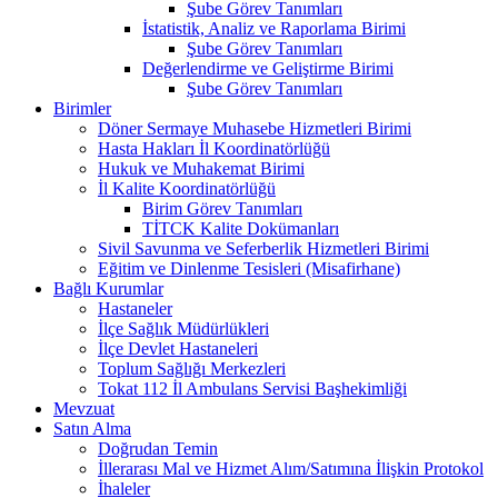
Şube Görev Tanımları
İstatistik, Analiz ve Raporlama Birimi
Şube Görev Tanımları
Değerlendirme ve Geliştirme Birimi
Şube Görev Tanımları
Birimler
Döner Sermaye Muhasebe Hizmetleri Birimi
Hasta Hakları İl Koordinatörlüğü
Hukuk ve Muhakemat Birimi
İl Kalite Koordinatörlüğü
Birim Görev Tanımları
TİTCK Kalite Dokümanları
Sivil Savunma ve Seferberlik Hizmetleri Birimi
Eğitim ve Dinlenme Tesisleri (Misafirhane)
Bağlı Kurumlar
Hastaneler
İlçe Sağlık Müdürlükleri
İlçe Devlet Hastaneleri
Toplum Sağlığı Merkezleri
Tokat 112 İl Ambulans Servisi Başhekimliği
Mevzuat
Satın Alma
Doğrudan Temin
İllerarası Mal ve Hizmet Alım/Satımına İlişkin Protokol
İhaleler