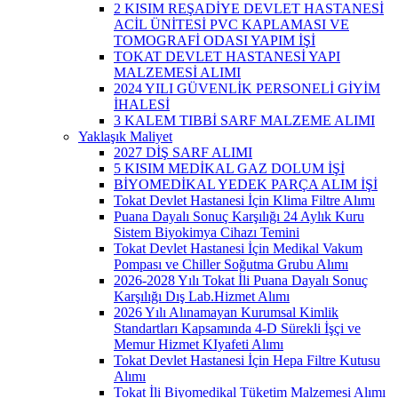
2 KISIM REŞADİYE DEVLET HASTANESİ
ACİL ÜNİTESİ PVC KAPLAMASI VE
TOMOGRAFİ ODASI YAPIM İŞİ
TOKAT DEVLET HASTANESİ YAPI
MALZEMESİ ALIMI
2024 YILI GÜVENLİK PERSONELİ GİYİM
İHALESİ
3 KALEM TIBBİ SARF MALZEME ALIMI
Yaklaşık Maliyet
2027 DİŞ SARF ALIMI
5 KISIM MEDİKAL GAZ DOLUM İŞİ
BİYOMEDİKAL YEDEK PARÇA ALIM İŞİ
Tokat Devlet Hastanesi İçin Klima Filtre Alımı
Puana Dayalı Sonuç Karşılığı 24 Aylık Kuru
Sistem Biyokimya Cihazı Temini
Tokat Devlet Hastanesi İçin Medikal Vakum
Pompası ve Chiller Soğutma Grubu Alımı
2026-2028 Yılı Tokat İli Puana Dayalı Sonuç
Karşılığı Dış Lab.Hizmet Alımı
2026 Yılı Alınamayan Kurumsal Kimlik
Standartları Kapsamında 4-D Sürekli İşçi ve
Memur Hizmet KIyafeti Alımı
Tokat Devlet Hastanesi İçin Hepa Filtre Kutusu
Alımı
Tokat İli Biyomedikal Tüketim Malzemesi Alımı