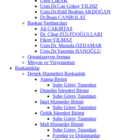
Uğur ÇIRAK
Uzm.Dr.Can Gökay YILDIZ
Uzm.Dr.Halil İbrahim AKDOĞAN
Dr.İhsan CANBOLAT
Başkan Yardımcıları
Ali ÇAKIRTAŞ
Dr. Cihat ZÜLFÜOĞULLARI
Fikret YILMAZ
Uzm.Dr. Mustafa ÖZDAMAR
Uzm.Dr.Yasemin HANOĞLU
Organizasyon Şeması
Misyon ve Vizyonumuz
Başkanlıklar
Destek Hizmetleri Başkanlığı
Atama Birimi
Şube Görev Tanımları
Disipilin İşlemleri Birimi
Şube Görev Tanımları
İdari Hizmetler Birimi
Şube Görev Tanımları
Özlük İşlemleri Birimi
Şube Görev Tanımları
Mali Hizmetler Birimi
Şube Görev Tanımları
Formlar ve Dokümanlar