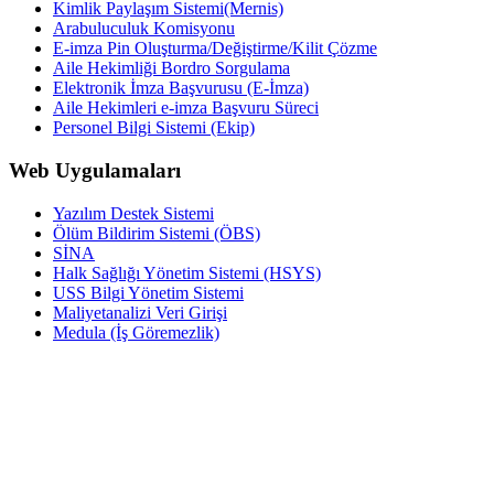
Kimlik Paylaşım Sistemi(Mernis)
Arabuluculuk Komisyonu
E-imza Pin Oluşturma/Değiştirme/Kilit Çözme
Aile Hekimliği Bordro Sorgulama
Elektronik İmza Başvurusu (E-İmza)
Aile Hekimleri e-imza Başvuru Süreci
Personel Bilgi Sistemi (Ekip)
Web Uygulamaları
Yazılım Destek Sistemi
Ölüm Bildirim Sistemi (ÖBS)
SİNA
Halk Sağlığı Yönetim Sistemi (HSYS)
USS Bilgi Yönetim Sistemi
Maliyetanalizi Veri Girişi
Medula (İş Göremezlik)