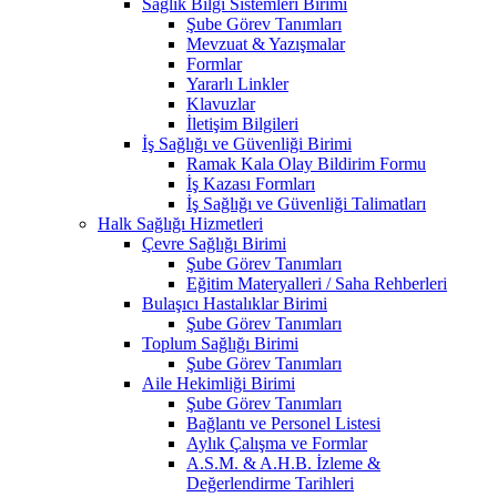
Sağlık Bilgi Sistemleri Birimi
Şube Görev Tanımları
Mevzuat & Yazışmalar
Formlar
Yararlı Linkler
Klavuzlar
İletişim Bilgileri
İş Sağlığı ve Güvenliği Birimi
Ramak Kala Olay Bildirim Formu
İş Kazası Formları
İş Sağlığı ve Güvenliği Talimatları
Halk Sağlığı Hizmetleri
Çevre Sağlığı Birimi
Şube Görev Tanımları
Eğitim Materyalleri / Saha Rehberleri
Bulaşıcı Hastalıklar Birimi
Şube Görev Tanımları
Toplum Sağlığı Birimi
Şube Görev Tanımları
Aile Hekimliği Birimi
Şube Görev Tanımları
Bağlantı ve Personel Listesi
Aylık Çalışma ve Formlar
A.S.M. & A.H.B. İzleme &
Değerlendirme Tarihleri