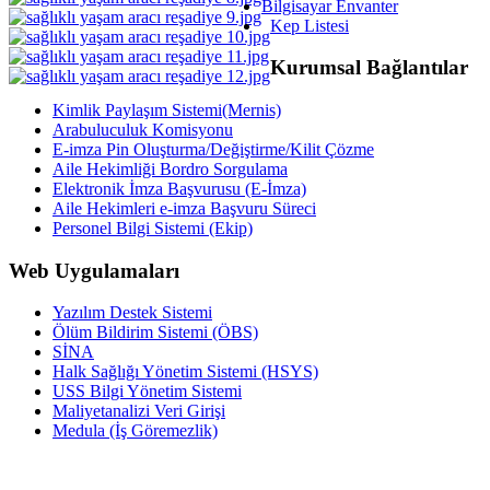
Bilgisayar Envanter
Kep Listesi
Kurumsal Bağlantılar
Kimlik Paylaşım Sistemi(Mernis)
Arabuluculuk Komisyonu
E-imza Pin Oluşturma/Değiştirme/Kilit Çözme
Aile Hekimliği Bordro Sorgulama
Elektronik İmza Başvurusu (E-İmza)
Aile Hekimleri e-imza Başvuru Süreci
Personel Bilgi Sistemi (Ekip)
Web Uygulamaları
Yazılım Destek Sistemi
Ölüm Bildirim Sistemi (ÖBS)
SİNA
Halk Sağlığı Yönetim Sistemi (HSYS)
USS Bilgi Yönetim Sistemi
Maliyetanalizi Veri Girişi
Medula (İş Göremezlik)