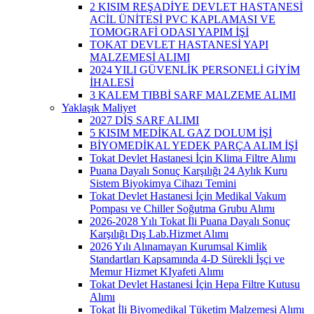
2 KISIM REŞADİYE DEVLET HASTANESİ
ACİL ÜNİTESİ PVC KAPLAMASI VE
TOMOGRAFİ ODASI YAPIM İŞİ
TOKAT DEVLET HASTANESİ YAPI
MALZEMESİ ALIMI
2024 YILI GÜVENLİK PERSONELİ GİYİM
İHALESİ
3 KALEM TIBBİ SARF MALZEME ALIMI
Yaklaşık Maliyet
2027 DİŞ SARF ALIMI
5 KISIM MEDİKAL GAZ DOLUM İŞİ
BİYOMEDİKAL YEDEK PARÇA ALIM İŞİ
Tokat Devlet Hastanesi İçin Klima Filtre Alımı
Puana Dayalı Sonuç Karşılığı 24 Aylık Kuru
Sistem Biyokimya Cihazı Temini
Tokat Devlet Hastanesi İçin Medikal Vakum
Pompası ve Chiller Soğutma Grubu Alımı
2026-2028 Yılı Tokat İli Puana Dayalı Sonuç
Karşılığı Dış Lab.Hizmet Alımı
2026 Yılı Alınamayan Kurumsal Kimlik
Standartları Kapsamında 4-D Sürekli İşçi ve
Memur Hizmet KIyafeti Alımı
Tokat Devlet Hastanesi İçin Hepa Filtre Kutusu
Alımı
Tokat İli Biyomedikal Tüketim Malzemesi Alımı