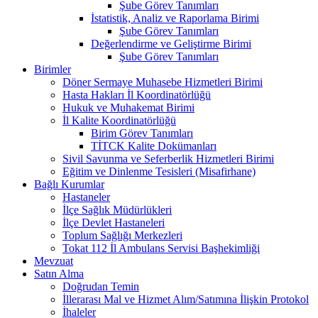
Şube Görev Tanımları
İstatistik, Analiz ve Raporlama Birimi
Şube Görev Tanımları
Değerlendirme ve Geliştirme Birimi
Şube Görev Tanımları
Birimler
Döner Sermaye Muhasebe Hizmetleri Birimi
Hasta Hakları İl Koordinatörlüğü
Hukuk ve Muhakemat Birimi
İl Kalite Koordinatörlüğü
Birim Görev Tanımları
TİTCK Kalite Dokümanları
Sivil Savunma ve Seferberlik Hizmetleri Birimi
Eğitim ve Dinlenme Tesisleri (Misafirhane)
Bağlı Kurumlar
Hastaneler
İlçe Sağlık Müdürlükleri
İlçe Devlet Hastaneleri
Toplum Sağlığı Merkezleri
Tokat 112 İl Ambulans Servisi Başhekimliği
Mevzuat
Satın Alma
Doğrudan Temin
İllerarası Mal ve Hizmet Alım/Satımına İlişkin Protokol
İhaleler