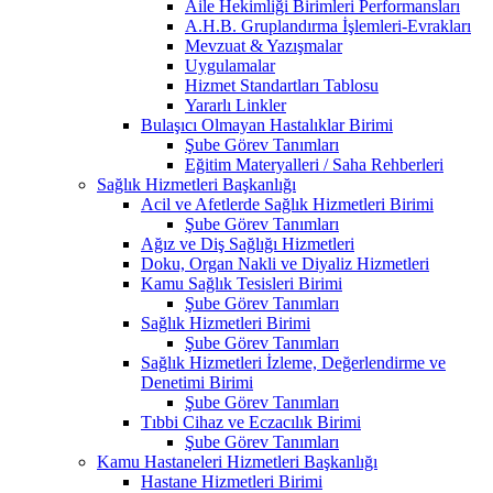
Aile Hekimliği Birimleri Performansları
A.H.B. Gruplandırma İşlemleri-Evrakları
Mevzuat & Yazışmalar
Uygulamalar
Hizmet Standartları Tablosu
Yararlı Linkler
Bulaşıcı Olmayan Hastalıklar Birimi
Şube Görev Tanımları
Eğitim Materyalleri / Saha Rehberleri
Sağlık Hizmetleri Başkanlığı
Acil ve Afetlerde Sağlık Hizmetleri Birimi
Şube Görev Tanımları
Ağız ve Diş Sağlığı Hizmetleri
Doku, Organ Nakli ve Diyaliz Hizmetleri
Kamu Sağlık Tesisleri Birimi
Şube Görev Tanımları
Sağlık Hizmetleri Birimi
Şube Görev Tanımları
Sağlık Hizmetleri İzleme, Değerlendirme ve
Denetimi Birimi
Şube Görev Tanımları
Tıbbi Cihaz ve Eczacılık Birimi
Şube Görev Tanımları
Kamu Hastaneleri Hizmetleri Başkanlığı
Hastane Hizmetleri Birimi