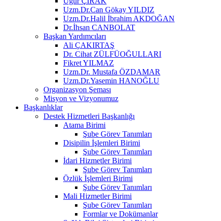
Uğur ÇIRAK
Uzm.Dr.Can Gökay YILDIZ
Uzm.Dr.Halil İbrahim AKDOĞAN
Dr.İhsan CANBOLAT
Başkan Yardımcıları
Ali ÇAKIRTAŞ
Dr. Cihat ZÜLFÜOĞULLARI
Fikret YILMAZ
Uzm.Dr. Mustafa ÖZDAMAR
Uzm.Dr.Yasemin HANOĞLU
Organizasyon Şeması
Misyon ve Vizyonumuz
Başkanlıklar
Destek Hizmetleri Başkanlığı
Atama Birimi
Şube Görev Tanımları
Disipilin İşlemleri Birimi
Şube Görev Tanımları
İdari Hizmetler Birimi
Şube Görev Tanımları
Özlük İşlemleri Birimi
Şube Görev Tanımları
Mali Hizmetler Birimi
Şube Görev Tanımları
Formlar ve Dokümanlar