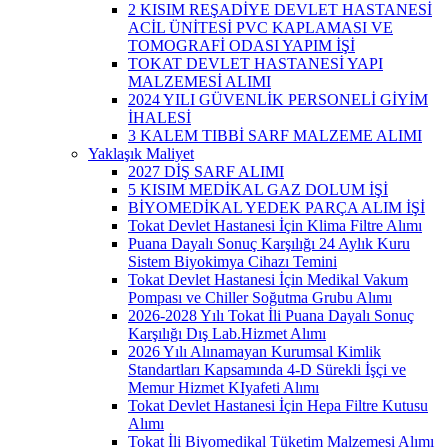
2 KISIM REŞADİYE DEVLET HASTANESİ
ACİL ÜNİTESİ PVC KAPLAMASI VE
TOMOGRAFİ ODASI YAPIM İŞİ
TOKAT DEVLET HASTANESİ YAPI
MALZEMESİ ALIMI
2024 YILI GÜVENLİK PERSONELİ GİYİM
İHALESİ
3 KALEM TIBBİ SARF MALZEME ALIMI
Yaklaşık Maliyet
2027 DİŞ SARF ALIMI
5 KISIM MEDİKAL GAZ DOLUM İŞİ
BİYOMEDİKAL YEDEK PARÇA ALIM İŞİ
Tokat Devlet Hastanesi İçin Klima Filtre Alımı
Puana Dayalı Sonuç Karşılığı 24 Aylık Kuru
Sistem Biyokimya Cihazı Temini
Tokat Devlet Hastanesi İçin Medikal Vakum
Pompası ve Chiller Soğutma Grubu Alımı
2026-2028 Yılı Tokat İli Puana Dayalı Sonuç
Karşılığı Dış Lab.Hizmet Alımı
2026 Yılı Alınamayan Kurumsal Kimlik
Standartları Kapsamında 4-D Sürekli İşçi ve
Memur Hizmet KIyafeti Alımı
Tokat Devlet Hastanesi İçin Hepa Filtre Kutusu
Alımı
Tokat İli Biyomedikal Tüketim Malzemesi Alımı