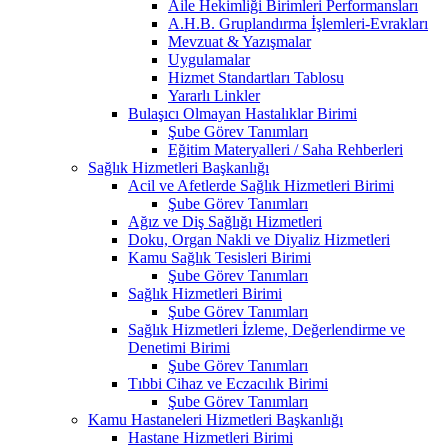
Aile Hekimliği Birimleri Performansları
A.H.B. Gruplandırma İşlemleri-Evrakları
Mevzuat & Yazışmalar
Uygulamalar
Hizmet Standartları Tablosu
Yararlı Linkler
Bulaşıcı Olmayan Hastalıklar Birimi
Şube Görev Tanımları
Eğitim Materyalleri / Saha Rehberleri
Sağlık Hizmetleri Başkanlığı
Acil ve Afetlerde Sağlık Hizmetleri Birimi
Şube Görev Tanımları
Ağız ve Diş Sağlığı Hizmetleri
Doku, Organ Nakli ve Diyaliz Hizmetleri
Kamu Sağlık Tesisleri Birimi
Şube Görev Tanımları
Sağlık Hizmetleri Birimi
Şube Görev Tanımları
Sağlık Hizmetleri İzleme, Değerlendirme ve
Denetimi Birimi
Şube Görev Tanımları
Tıbbi Cihaz ve Eczacılık Birimi
Şube Görev Tanımları
Kamu Hastaneleri Hizmetleri Başkanlığı
Hastane Hizmetleri Birimi