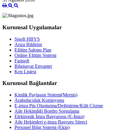
Kurumsal Uygulamalar
Sisoft HBYS
Arıza Bildirim
Eğitim Salonu Plan
Online Eğitim Sistemi
Fastsoft
Bilgisayar Envanter
Kep Listesi
Kurumsal Bağlantılar
Kimlik Paylaşım Sistemi(Mernis)
Arabuluculuk Komisyonu
E-imza Pin Oluşturma/Değiştirme/Kilit Çözme
Aile Hekimliği Bordro Sorgulama
Elektronik İmza Başvurusu (E-İmza)
Aile Hekimleri e-imza Başvuru Süreci
Personel Bilgi Sistemi (Ekip)