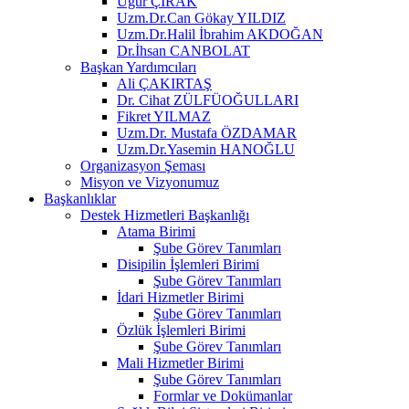
Uğur ÇIRAK
Uzm.Dr.Can Gökay YILDIZ
Uzm.Dr.Halil İbrahim AKDOĞAN
Dr.İhsan CANBOLAT
Başkan Yardımcıları
Ali ÇAKIRTAŞ
Dr. Cihat ZÜLFÜOĞULLARI
Fikret YILMAZ
Uzm.Dr. Mustafa ÖZDAMAR
Uzm.Dr.Yasemin HANOĞLU
Organizasyon Şeması
Misyon ve Vizyonumuz
Başkanlıklar
Destek Hizmetleri Başkanlığı
Atama Birimi
Şube Görev Tanımları
Disipilin İşlemleri Birimi
Şube Görev Tanımları
İdari Hizmetler Birimi
Şube Görev Tanımları
Özlük İşlemleri Birimi
Şube Görev Tanımları
Mali Hizmetler Birimi
Şube Görev Tanımları
Formlar ve Dokümanlar