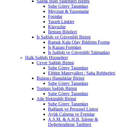
Sağlık Bilgi Sistemleri Birimi
Şube Görev Tanımları
Mevzuat & Yazışmalar
Formlar
Yararlı Linkler
Klavuzlar
İletişim Bilgileri
İş Sağlığı ve Güvenliği Birimi
Ramak Kala Olay Bildirim Formu
İş Kazası Formları
İş Sağlığı ve Güvenliği Talimatları
Halk Sağlığı Hizmetleri
Çevre Sağlığı Birimi
Şube Görev Tanımları
Eğitim Materyalleri / Saha Rehberleri
Bulaşıcı Hastalıklar Birimi
Şube Görev Tanımları
Toplum Sağlığı Birimi
Şube Görev Tanımları
Aile Hekimliği Birimi
Şube Görev Tanımları
Bağlantı ve Personel Listesi
Aylık Çalışma ve Formlar
A.S.M. & A.H.B. İzleme &
Değerlendirme Tarihleri