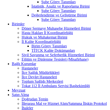
Şube Görev Tanımları
İstatistik, Analiz ve Raporlama Birimi
Şube Görev Tanımları
Değerlendirme ve Geliştirme Birimi
Şube Görev Tanımları
Birimler
Döner Sermaye Muhasebe Hizmetleri Birimi
Hasta Hakları İl Koordinatörlüğü
Hukuk ve Muhakemat Birimi
İl Kalite Koordinatörlüğü
Birim Görev Tanımları
TİTCK Kalite Dokümanları
Sivil Savunma ve Seferberlik Hizmetleri Birimi
Eğitim ve Dinlenme Tesisleri (Misafirhane)
Bağlı Kurumlar
Hastaneler
İlçe Sağlık Müdürlükleri
İlçe Devlet Hastaneleri
Toplum Sağlığı Merkezleri
Tokat 112 İl Ambulans Servisi Başhekimliği
Mevzuat
Satın Alma
Doğrudan Temin
İllerarası Mal ve Hizmet Alım/Satımına İlişkin Protokol
İhaleler