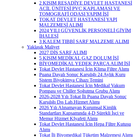
2 KISIM REŞADİYE DEVLET HASTANESİ
ACİL ÜNİTESİ PVC KAPLAMASI VE
TOMOGRAFİ ODASI YAPIM İŞİ
TOKAT DEVLET HASTANESİ YAPI
MALZEMESİ ALIMI
2024 YILI GÜVENLİK PERSONELİ GİYİM
İHALESİ
3 KALEM TIBBİ SARF MALZEME ALIMI
Yaklaşık Maliyet
2027 DİŞ SARF ALIMI
5 KISIM MEDİKAL GAZ DOLUM İŞİ
BİYOMEDİKAL YEDEK PARÇA ALIM İŞİ
Tokat Devlet Hastanesi İçin Klima Filtre Alımı
Puana Dayalı Sonuç Karşılığı 24 Aylık Kuru
Sistem Biyokimya Cihazı Temini
Tokat Devlet Hastanesi İçin Medikal Vakum
Pompası ve Chiller Soğutma Grubu Alımı
2026-2028 Yılı Tokat İli Puana Dayalı Sonuç
Karşılığı Dış Lab.Hizmet Alımı
2026 Yılı Alınamayan Kurumsal Kimlik
Standartları Kapsamında 4-D Sürekli İşçi ve
Memur Hizmet KIyafeti Alımı
Tokat Devlet Hastanesi İçin Hepa Filtre Kutusu
Alımı
Tokat İli Biyomedikal Tüketim Malzemesi Alımı