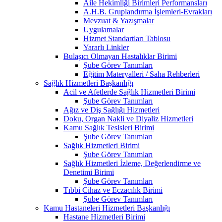
Aile Hekimliği Birimleri Performansları
A.H.B. Gruplandırma İşlemleri-Evrakları
Mevzuat & Yazışmalar
Uygulamalar
Hizmet Standartları Tablosu
Yararlı Linkler
Bulaşıcı Olmayan Hastalıklar Birimi
Şube Görev Tanımları
Eğitim Materyalleri / Saha Rehberleri
Sağlık Hizmetleri Başkanlığı
Acil ve Afetlerde Sağlık Hizmetleri Birimi
Şube Görev Tanımları
Ağız ve Diş Sağlığı Hizmetleri
Doku, Organ Nakli ve Diyaliz Hizmetleri
Kamu Sağlık Tesisleri Birimi
Şube Görev Tanımları
Sağlık Hizmetleri Birimi
Şube Görev Tanımları
Sağlık Hizmetleri İzleme, Değerlendirme ve
Denetimi Birimi
Şube Görev Tanımları
Tıbbi Cihaz ve Eczacılık Birimi
Şube Görev Tanımları
Kamu Hastaneleri Hizmetleri Başkanlığı
Hastane Hizmetleri Birimi