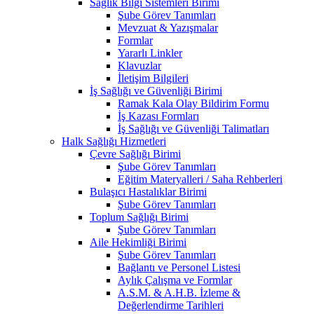
Sağlık Bilgi Sistemleri Birimi
Şube Görev Tanımları
Mevzuat & Yazışmalar
Formlar
Yararlı Linkler
Klavuzlar
İletişim Bilgileri
İş Sağlığı ve Güvenliği Birimi
Ramak Kala Olay Bildirim Formu
İş Kazası Formları
İş Sağlığı ve Güvenliği Talimatları
Halk Sağlığı Hizmetleri
Çevre Sağlığı Birimi
Şube Görev Tanımları
Eğitim Materyalleri / Saha Rehberleri
Bulaşıcı Hastalıklar Birimi
Şube Görev Tanımları
Toplum Sağlığı Birimi
Şube Görev Tanımları
Aile Hekimliği Birimi
Şube Görev Tanımları
Bağlantı ve Personel Listesi
Aylık Çalışma ve Formlar
A.S.M. & A.H.B. İzleme &
Değerlendirme Tarihleri