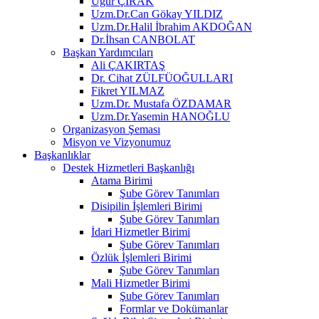
Uğur ÇIRAK
Uzm.Dr.Can Gökay YILDIZ
Uzm.Dr.Halil İbrahim AKDOĞAN
Dr.İhsan CANBOLAT
Başkan Yardımcıları
Ali ÇAKIRTAŞ
Dr. Cihat ZÜLFÜOĞULLARI
Fikret YILMAZ
Uzm.Dr. Mustafa ÖZDAMAR
Uzm.Dr.Yasemin HANOĞLU
Organizasyon Şeması
Misyon ve Vizyonumuz
Başkanlıklar
Destek Hizmetleri Başkanlığı
Atama Birimi
Şube Görev Tanımları
Disipilin İşlemleri Birimi
Şube Görev Tanımları
İdari Hizmetler Birimi
Şube Görev Tanımları
Özlük İşlemleri Birimi
Şube Görev Tanımları
Mali Hizmetler Birimi
Şube Görev Tanımları
Formlar ve Dokümanlar