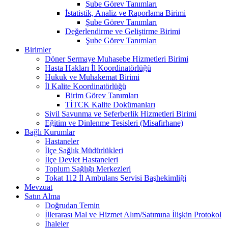
Şube Görev Tanımları
İstatistik, Analiz ve Raporlama Birimi
Şube Görev Tanımları
Değerlendirme ve Geliştirme Birimi
Şube Görev Tanımları
Birimler
Döner Sermaye Muhasebe Hizmetleri Birimi
Hasta Hakları İl Koordinatörlüğü
Hukuk ve Muhakemat Birimi
İl Kalite Koordinatörlüğü
Birim Görev Tanımları
TİTCK Kalite Dokümanları
Sivil Savunma ve Seferberlik Hizmetleri Birimi
Eğitim ve Dinlenme Tesisleri (Misafirhane)
Bağlı Kurumlar
Hastaneler
İlçe Sağlık Müdürlükleri
İlçe Devlet Hastaneleri
Toplum Sağlığı Merkezleri
Tokat 112 İl Ambulans Servisi Başhekimliği
Mevzuat
Satın Alma
Doğrudan Temin
İllerarası Mal ve Hizmet Alım/Satımına İlişkin Protokol
İhaleler