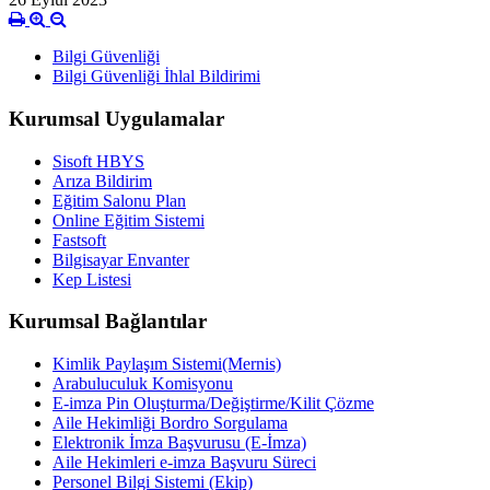
Bilgi Güvenliği
Bilgi Güvenliği İhlal Bildirimi
Kurumsal Uygulamalar
Sisoft HBYS
Arıza Bildirim
Eğitim Salonu Plan
Online Eğitim Sistemi
Fastsoft
Bilgisayar Envanter
Kep Listesi
Kurumsal Bağlantılar
Kimlik Paylaşım Sistemi(Mernis)
Arabuluculuk Komisyonu
E-imza Pin Oluşturma/Değiştirme/Kilit Çözme
Aile Hekimliği Bordro Sorgulama
Elektronik İmza Başvurusu (E-İmza)
Aile Hekimleri e-imza Başvuru Süreci
Personel Bilgi Sistemi (Ekip)