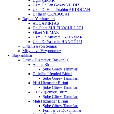
Uğur ÇIRAK
Uzm.Dr.Can Gökay YILDIZ
Uzm.Dr.Halil İbrahim AKDOĞAN
Dr.İhsan CANBOLAT
Başkan Yardımcıları
Ali ÇAKIRTAŞ
Dr. Cihat ZÜLFÜOĞULLARI
Fikret YILMAZ
Uzm.Dr. Mustafa ÖZDAMAR
Uzm.Dr.Yasemin HANOĞLU
Organizasyon Şeması
Misyon ve Vizyonumuz
Başkanlıklar
Destek Hizmetleri Başkanlığı
Atama Birimi
Şube Görev Tanımları
Disipilin İşlemleri Birimi
Şube Görev Tanımları
İdari Hizmetler Birimi
Şube Görev Tanımları
Özlük İşlemleri Birimi
Şube Görev Tanımları
Mali Hizmetler Birimi
Şube Görev Tanımları
Formlar ve Dokümanlar