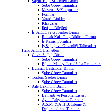
Sağlık Bilgi Sistemleri Birimi
Şube Görev Tanımları
Mevzuat & Yazışmalar
Formlar
Yararlı Linkler
Klavuzlar
İletişim Bilgileri
İş Sağlığı ve Güvenliği Birimi
Ramak Kala Olay Bildirim Formu
İş Kazası Formları
İş Sağlığı ve Güvenliği Talimatları
Halk Sağlığı Hizmetleri
Çevre Sağlığı Birimi
Şube Görev Tanımları
Eğitim Materyalleri / Saha Rehberleri
Bulaşıcı Hastalıklar Birimi
Şube Görev Tanımları
Toplum Sağlığı Birimi
Şube Görev Tanımları
Aile Hekimliği Birimi
Şube Görev Tanımları
Bağlantı ve Personel Listesi
Aylık Çalışma ve Formlar
A.S.M. & A.H.B. İzleme &
Değerlendirme Tarihleri