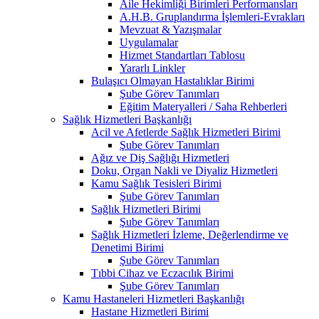
Aile Hekimliği Birimleri Performansları
A.H.B. Gruplandırma İşlemleri-Evrakları
Mevzuat & Yazışmalar
Uygulamalar
Hizmet Standartları Tablosu
Yararlı Linkler
Bulaşıcı Olmayan Hastalıklar Birimi
Şube Görev Tanımları
Eğitim Materyalleri / Saha Rehberleri
Sağlık Hizmetleri Başkanlığı
Acil ve Afetlerde Sağlık Hizmetleri Birimi
Şube Görev Tanımları
Ağız ve Diş Sağlığı Hizmetleri
Doku, Organ Nakli ve Diyaliz Hizmetleri
Kamu Sağlık Tesisleri Birimi
Şube Görev Tanımları
Sağlık Hizmetleri Birimi
Şube Görev Tanımları
Sağlık Hizmetleri İzleme, Değerlendirme ve
Denetimi Birimi
Şube Görev Tanımları
Tıbbi Cihaz ve Eczacılık Birimi
Şube Görev Tanımları
Kamu Hastaneleri Hizmetleri Başkanlığı
Hastane Hizmetleri Birimi