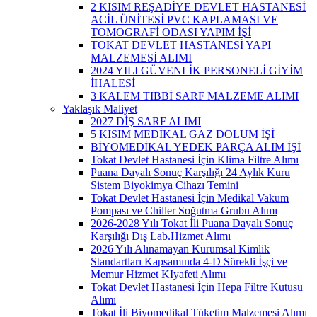
2 KISIM REŞADİYE DEVLET HASTANESİ
ACİL ÜNİTESİ PVC KAPLAMASI VE
TOMOGRAFİ ODASI YAPIM İŞİ
TOKAT DEVLET HASTANESİ YAPI
MALZEMESİ ALIMI
2024 YILI GÜVENLİK PERSONELİ GİYİM
İHALESİ
3 KALEM TIBBİ SARF MALZEME ALIMI
Yaklaşık Maliyet
2027 DİŞ SARF ALIMI
5 KISIM MEDİKAL GAZ DOLUM İŞİ
BİYOMEDİKAL YEDEK PARÇA ALIM İŞİ
Tokat Devlet Hastanesi İçin Klima Filtre Alımı
Puana Dayalı Sonuç Karşılığı 24 Aylık Kuru
Sistem Biyokimya Cihazı Temini
Tokat Devlet Hastanesi İçin Medikal Vakum
Pompası ve Chiller Soğutma Grubu Alımı
2026-2028 Yılı Tokat İli Puana Dayalı Sonuç
Karşılığı Dış Lab.Hizmet Alımı
2026 Yılı Alınamayan Kurumsal Kimlik
Standartları Kapsamında 4-D Sürekli İşçi ve
Memur Hizmet KIyafeti Alımı
Tokat Devlet Hastanesi İçin Hepa Filtre Kutusu
Alımı
Tokat İli Biyomedikal Tüketim Malzemesi Alımı