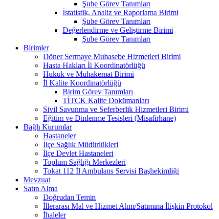
Şube Görev Tanımları
İstatistik, Analiz ve Raporlama Birimi
Şube Görev Tanımları
Değerlendirme ve Geliştirme Birimi
Şube Görev Tanımları
Birimler
Döner Sermaye Muhasebe Hizmetleri Birimi
Hasta Hakları İl Koordinatörlüğü
Hukuk ve Muhakemat Birimi
İl Kalite Koordinatörlüğü
Birim Görev Tanımları
TİTCK Kalite Dokümanları
Sivil Savunma ve Seferberlik Hizmetleri Birimi
Eğitim ve Dinlenme Tesisleri (Misafirhane)
Bağlı Kurumlar
Hastaneler
İlçe Sağlık Müdürlükleri
İlçe Devlet Hastaneleri
Toplum Sağlığı Merkezleri
Tokat 112 İl Ambulans Servisi Başhekimliği
Mevzuat
Satın Alma
Doğrudan Temin
İllerarası Mal ve Hizmet Alım/Satımına İlişkin Protokol
İhaleler