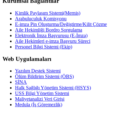
Kurumsal Bağlantılar
Kimlik Paylaşım Sistemi(Mernis)
Arabuluculuk Komisyonu
E-imza Pin Oluşturma/Değiştirme/Kilit Çözme
Aile Hekimliği Bordro Sorgulama
Elektronik İmza Başvurusu (E-İmza)
Aile Hekimleri e-imza Başvuru Süreci
Personel Bilgi Sistemi (Ekip)
Web Uygulamaları
Yazılım Destek Sistemi
Ölüm Bildirim Sistemi (ÖBS)
SİNA
Halk Sağlığı Yönetim Sistemi (HSYS)
USS Bilgi Yönetim Sistemi
Maliyetanalizi Veri Girişi
Medula (İş Göremezlik)