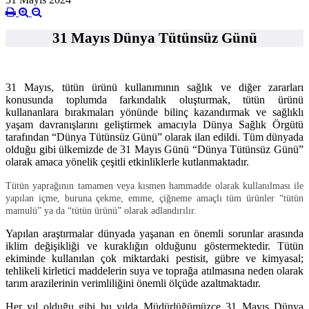
31 Mayıs Dünya Tütünsüz Günü
31 Mayıs, tütün ürünü kullanımının sağlık ve diğer zararları
konusunda toplumda farkındalık oluşturmak, tütün ürünü
kullananlara bırakmaları yönünde bilinç kazandırmak ve sağlıklı
yaşam davranışlarını geliştirmek amacıyla Dünya Sağlık Örgütü
tarafından “Dünya Tütünsüz Günü” olarak ilan edildi. Tüm dünyada
olduğu gibi ülkemizde de 31 Mayıs Günü “Dünya Tütünsüz Günü”
olarak amaca yönelik çeşitli etkinliklerle kutlanmaktadır.
Tütün yaprağının tamamen veya kısmen hammadde olarak kullanılması ile
yapılan içme, buruna çekme, emme, çiğneme amaçlı tüm ürünler “tütün
mamulü” ya da “tütün ürünü” olarak adlandırılır.
Yapılan araştırmalar dünyada yaşanan en önemli sorunlar arasında
iklim değişikliği ve kuraklığın olduğunu göstermektedir. Tütün
ekiminde kullanılan çok miktardaki pestisit, gübre ve kimyasal;
tehlikeli kirletici maddelerin suya ve toprağa atılmasına neden olarak
tarım arazilerinin verimliliğini önemli ölçüde azaltmaktadır.
Her yıl olduğu gibi bu yılda Müdürlüğümüzce 31 Mayıs Dünya