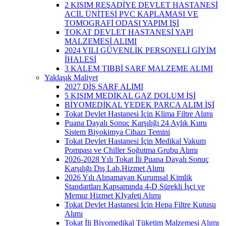
2 KISIM REŞADİYE DEVLET HASTANESİ
ACİL ÜNİTESİ PVC KAPLAMASI VE
TOMOGRAFİ ODASI YAPIM İŞİ
TOKAT DEVLET HASTANESİ YAPI
MALZEMESİ ALIMI
2024 YILI GÜVENLİK PERSONELİ GİYİM
İHALESİ
3 KALEM TIBBİ SARF MALZEME ALIMI
Yaklaşık Maliyet
2027 DİŞ SARF ALIMI
5 KISIM MEDİKAL GAZ DOLUM İŞİ
BİYOMEDİKAL YEDEK PARÇA ALIM İŞİ
Tokat Devlet Hastanesi İçin Klima Filtre Alımı
Puana Dayalı Sonuç Karşılığı 24 Aylık Kuru
Sistem Biyokimya Cihazı Temini
Tokat Devlet Hastanesi İçin Medikal Vakum
Pompası ve Chiller Soğutma Grubu Alımı
2026-2028 Yılı Tokat İli Puana Dayalı Sonuç
Karşılığı Dış Lab.Hizmet Alımı
2026 Yılı Alınamayan Kurumsal Kimlik
Standartları Kapsamında 4-D Sürekli İşçi ve
Memur Hizmet KIyafeti Alımı
Tokat Devlet Hastanesi İçin Hepa Filtre Kutusu
Alımı
Tokat İli Biyomedikal Tüketim Malzemesi Alımı