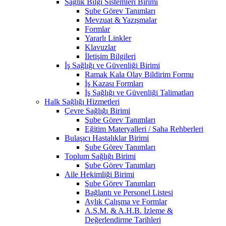
Sağlık Bilgi Sistemleri Birimi
Şube Görev Tanımları
Mevzuat & Yazışmalar
Formlar
Yararlı Linkler
Klavuzlar
İletişim Bilgileri
İş Sağlığı ve Güvenliği Birimi
Ramak Kala Olay Bildirim Formu
İş Kazası Formları
İş Sağlığı ve Güvenliği Talimatları
Halk Sağlığı Hizmetleri
Çevre Sağlığı Birimi
Şube Görev Tanımları
Eğitim Materyalleri / Saha Rehberleri
Bulaşıcı Hastalıklar Birimi
Şube Görev Tanımları
Toplum Sağlığı Birimi
Şube Görev Tanımları
Aile Hekimliği Birimi
Şube Görev Tanımları
Bağlantı ve Personel Listesi
Aylık Çalışma ve Formlar
A.S.M. & A.H.B. İzleme &
Değerlendirme Tarihleri