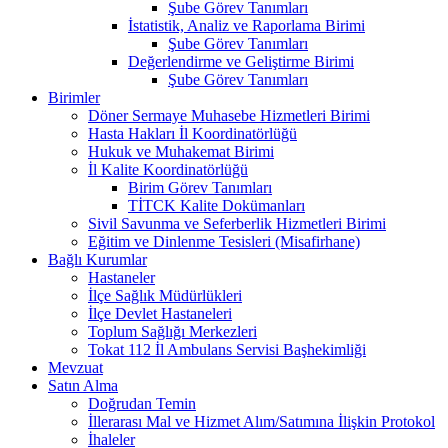
Şube Görev Tanımları
İstatistik, Analiz ve Raporlama Birimi
Şube Görev Tanımları
Değerlendirme ve Geliştirme Birimi
Şube Görev Tanımları
Birimler
Döner Sermaye Muhasebe Hizmetleri Birimi
Hasta Hakları İl Koordinatörlüğü
Hukuk ve Muhakemat Birimi
İl Kalite Koordinatörlüğü
Birim Görev Tanımları
TİTCK Kalite Dokümanları
Sivil Savunma ve Seferberlik Hizmetleri Birimi
Eğitim ve Dinlenme Tesisleri (Misafirhane)
Bağlı Kurumlar
Hastaneler
İlçe Sağlık Müdürlükleri
İlçe Devlet Hastaneleri
Toplum Sağlığı Merkezleri
Tokat 112 İl Ambulans Servisi Başhekimliği
Mevzuat
Satın Alma
Doğrudan Temin
İllerarası Mal ve Hizmet Alım/Satımına İlişkin Protokol
İhaleler