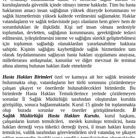
kuruluşlarında güvenlik içinde olmayı isteme hakkıdır. Tüm bu hasta
haklarının amacı insan sağlığının yüksek düzeyde korunmasını ve
sağlık hizmetlerinin yüksek kalitede verilmesini sağlamaktır. Haklar
vatandaşların ve sağlık tedavisinde payı olanların hem görev hem de
sorumlulukları ile ilişkilidir. Kişi sırf insan olması nedeniyle
toplumdan, devletten, sağlığının korunmasını, gerektiğinde tedavi
edilmesini, iyileştirilmesini isteme ve sağlığını sürekli geliştirebilmesi
için toplumun sağladığı olanaklardan yararlanabilme hakkına
sahiptir. Kişinin sağlığını kaybettiğinde sağlık hizmetinden tam
olarak faydalanmasını sağlayan hasta hakları uygulaması anayasa,
milletlerarası antlaşmalar, kanunlar ve diğer mevzuat ile teminat
altına alınmış bulunan hakları ifade etmektedir
Hasta Hakları Birimleri
özel ve kamuya ait her sağlık tesisinde
bulunmakta olup, vatandaşların her türlü sorununu çözümlemeye
çalışan şikayet ve önerilerde bulunabilecekleri birimlerdir. Bu
birimlerde Hasta Hakları Temsilcilerince yerinde çözülemeyen
sorunlar İl Sağlık Müdürlüğü tarafından oluşturulan kurulda
görüşülüp, sonuca bağlanmaktadır. Kurul 15 günde bir toplanmakta
olup burada sorunlar ve öneriler görüşülmektedir.
İl
Sağlık
Müdürlüğü Hasta Hakları Kurulu
, kurul başkanı,
çalışanların kurum temsilcileri, meslek kuruluşu temsilcisi, hasta
hakları derneği veya tüketici derneği üyesi, il insan hakları kurulu
temsilcisi, valilik tarafından görevlendirilen sivil vatandaş ve şikayet
edilen personelin üyeliği varsa sendika temsilcisinden oluşmaktadır.