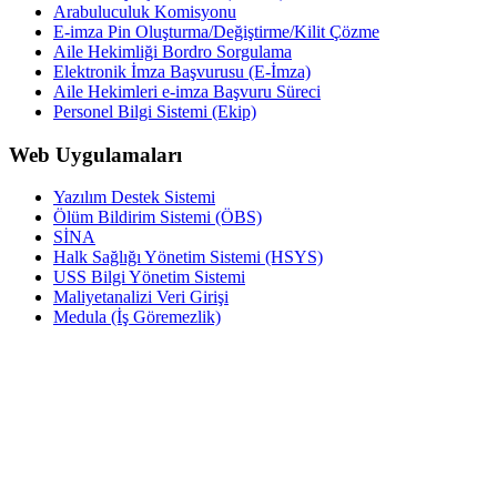
Arabuluculuk Komisyonu
E-imza Pin Oluşturma/Değiştirme/Kilit Çözme
Aile Hekimliği Bordro Sorgulama
Elektronik İmza Başvurusu (E-İmza)
Aile Hekimleri e-imza Başvuru Süreci
Personel Bilgi Sistemi (Ekip)
Web Uygulamaları
Yazılım Destek Sistemi
Ölüm Bildirim Sistemi (ÖBS)
SİNA
Halk Sağlığı Yönetim Sistemi (HSYS)
USS Bilgi Yönetim Sistemi
Maliyetanalizi Veri Girişi
Medula (İş Göremezlik)