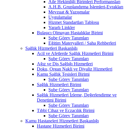
Aile Hekimliği Birimleri Performansları
A.H.B. Gruplandırma İşlemleri-Evrakları
Mevzuat & Yazışmalar
Uygulamalar
Hizmet Standartları Tablosu
Yararlı Linkler
Bulaşıcı Olmayan Hastalıklar Birimi
Şube Görev Tanımları
Eğitim Materyalleri / Saha Rehberleri
Sağlık Hizmetleri Başkanlığı
Acil ve Afetlerde Sağlık Hizmetleri Birimi
Şube Görev Tanımları
Ağız ve Diş Sağlığı Hizmetleri
Doku, Organ Nakli ve Diyaliz Hizmetleri
Kamu Sağlık Tesisleri Birimi
Şube Görev Tanımları
Sağlık Hizmetleri Birimi
Şube Görev Tanımları
Sağlık Hizmetleri İzleme, Değerlendirme ve
Denetimi Birimi
Şube Görev Tanımları
Tıbbi Cihaz ve Eczacılık Birimi
Şube Görev Tanımları
Kamu Hastaneleri Hizmetleri Başkanlığı
Hastane Hizmetleri Birimi