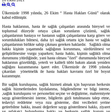
Ülkemizde 1998 yılında, 26 Ekim “ Hasta Hakları Günü” olarak
kabul edilmiştir.
Hasta haklarının, hasta ile sağlık çalışanları arasında bireysel ve
toplumsal düzeyde ortaya çıkan sorunların çözümü, sağlık
çalışanlarının hastaya ve hastanın sağlık çalışanlarına karşı görev ve
sorumlulukları bilmesi, daha iyi sağlık ortamı için hasta ve sağlık
çalışanlarının birlikte sahip çıkması gereken haklardır. Sağlıklı olma
hakkı kişinin yaşamında sağlığının korunması, sürdürülmesi ve
geliştirilmesine vurgu yaparken; hasta hakkı, kişinin sağlıklı olma
durumunu yitirdiğinde, yani hasta olması "özel" durumunda bireysel
haklarının gözetildiği, yeterli ve kaliteli tıbbi bakım alarak yeniden
sağlığını kazanmasına işaret eder. Ülkemizde de 1998 yılında
çıkarılan yönetmelik ile hasta hakları kavramı özel bir boyut
kazanmıştır.
Bir sağlık kuruluşuna, sağlık hizmeti almak için başvuran herkesin
sağlık hizmetlerinden faydalanma, bilgilendirme ve bilgi isteme,
,sağlık kuruluşunu ve personelini seçme ve değiştirme, mahremiyete
saygı gösterilmesini isteme, bilgilerin gizli tutulmasını talep etme,
tedaviyi reddetme veya rıza gösterme, dini vecibeleri yerine
getirebilme hakkı, insani değerlere saygı gösterilmesi hakkı, ziyaret
ve refakatçi bulundurma hakkı ve herkesin sağlık kurum ve