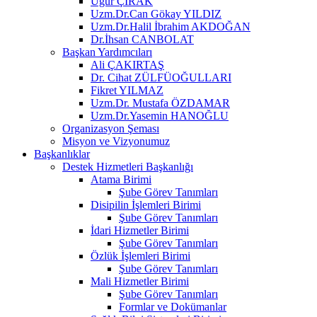
Uğur ÇIRAK
Uzm.Dr.Can Gökay YILDIZ
Uzm.Dr.Halil İbrahim AKDOĞAN
Dr.İhsan CANBOLAT
Başkan Yardımcıları
Ali ÇAKIRTAŞ
Dr. Cihat ZÜLFÜOĞULLARI
Fikret YILMAZ
Uzm.Dr. Mustafa ÖZDAMAR
Uzm.Dr.Yasemin HANOĞLU
Organizasyon Şeması
Misyon ve Vizyonumuz
Başkanlıklar
Destek Hizmetleri Başkanlığı
Atama Birimi
Şube Görev Tanımları
Disipilin İşlemleri Birimi
Şube Görev Tanımları
İdari Hizmetler Birimi
Şube Görev Tanımları
Özlük İşlemleri Birimi
Şube Görev Tanımları
Mali Hizmetler Birimi
Şube Görev Tanımları
Formlar ve Dokümanlar